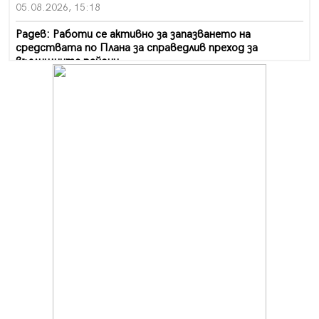
05.08.2026, 15:18
Радев: Работи се активно за запазването на
средствата по Плана за справедлив преход за
въглищните райони
05.08.2026, 14:57
Звезди от световна сцена в Перник ще пеят на
Пернишката крепост
05.08.2026, 14:01
„Топлофикация Перник“ напредва с дигитализацията
на отчетния процес
05.08.2026, 11:48
Радев: Работи се усилено за спасяване на средствата
по Плана за справедлив преход за Стара Загора,
Кюстендил и Перник
05.08.2026, 11:34
Вече няма чакащи с години за присъединяване към
мрежата на „ВиК“ в Перник
05.08.2026, 11:22