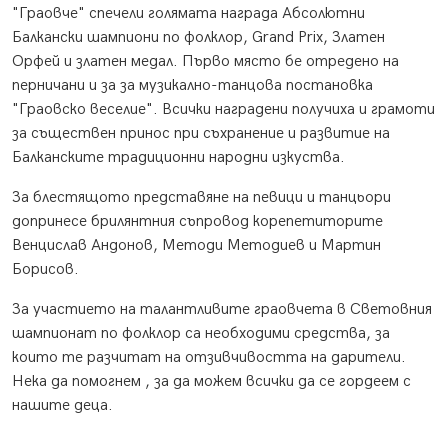
"Граовче" спечели голямата награда Абсолютни
Балкански шампиони по фолклор, Grand Prix, Златен
Орфей и златен медал. Първо място бе отредено на
перничани и за за музикално-танцова постановка
"Граовско веселие". Всички наградени получиха и грамоти
за съществен принос при съхранение и развитие на
Балканските традиционни народни изкуства.
За блестящото представяне на певици и танцьори
допринесе брилянтния съпровод корепетиторите
Венцислав Андонов, Методи Методиев и Мартин
Борисов.
За участието на талантливите граовчета в Световния
шампионат по фолклор са необходими средства, за
които те разчитат на отзивчивостта на дарители.
Нека да помогнем , за да можем всички да се гордеем с
нашите деца.