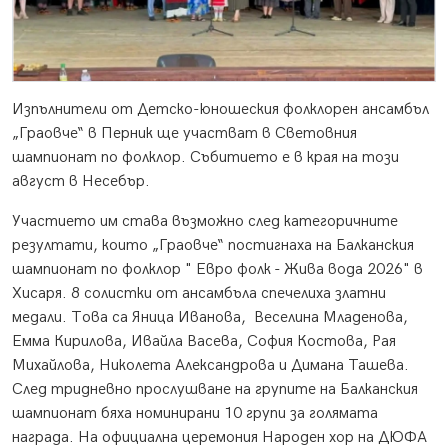
Изпълнители от Детско-юношеския фолклорен ансамбъл
„Граовче“ в Перник ще участват в Световния
шампионат по фолклор. Събитието е в края на този
август в Несебър.
Участието им става възможно след категоричните
резултати, които „Граовче“ постигнаха на Балканския
шампионат по фолклор " Евро фолк - Жива вода 2026" в
Хисаря. 8 солистки от ансамбъла спечелиха златни
медали. Това са Яница Иванова, Веселина Младенова,
Емма Кирилова, Ивайла Васева, София Костова, Рая
Михайлова, Николета Александрова и Димана Ташева.
След тридневно прослушване на групите на Балканския
шампионат бяха номинирани 10 групи за голямата
награда. На официална церемония Народен хор на ДЮФА