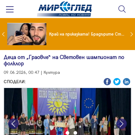
Коцето удари джакпота! Държавата му плаща 95 000 евро
Край на приказката! Брадърите Стефан и Сияна се разделиха с гръм и трясък
Деца от „Граовче“ на Световен шампионат по
фолклор
09.06.2026, 00:47 | Култура
СПОДЕЛИ:
Previous
Next