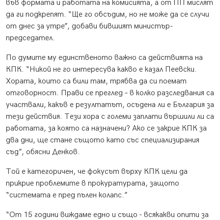
във формата и работата на комисията, а от ПП мислят
да ги подкрепят. “Ще го обсъдим, но не може да се случи
от днес за утре”, добави бившият министър-
председател.
По думите му единственото важно са действията на
КПК. “Никой не го интересува какво е казал Пеевски.
Хората, които са били там, трябва да си поемат
отговорност. Прави се преглед – в колко разследвания са
участвали, какъв е резултатът, осъдена ли е България за
тези действия. Тези хора с големи заплати вършили ли са
работата, за която са назначени? Ако се закрие КПК за
два дни, ще стане същото като със специализирания
съд”, обясни Денков.
Той е категоричен, че фокусът върху КПК цели да
прикрие проблемите в прокуратурата, защото
“системата е пред пълен колапс.”
“От 15 години виждаме едно и също - всякакви опити за