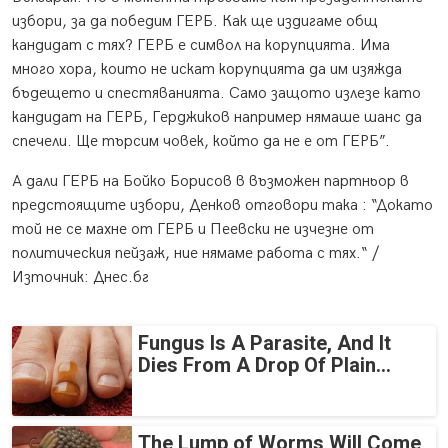
избори, за да победим ГЕРБ. Как ще издигаме общ
кандидат с тях? ГЕРБ е символ на корупцията. Има
много хора, които не искат корупцията да им изяжда
бъдещето и спестяванията. Само защото излезе като
кандидат на ГЕРБ, Герджиков например нямаше шанс да
спечели. Ще търсим човек, който да не е от ГЕРБ”.
А дали ГЕРБ на Бойко Борисов в възможен партньор в
предстоящите избори, Денков отговори така : “Докато
той не се махне от ГЕРБ и Пеевски не изчезне от
политическия пейзаж, ние нямаме работа с тях.“ /
Източник: Днес.бг
Fungus Is A Parasite, And It
Dies From A Drop Of Plain...
The Lump of Worms Will Come