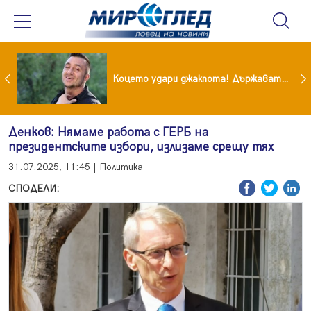
преди бурята! Защо Саня Армутлиева продължава да мълчи за раздялата с Дара?
Коцето удари джакпота! Държавата му плаща 95 000 евро
Денков: Нямаме работа с ГЕРБ на
президентските избори, излизаме срещу тях
31.07.2025, 11:45 | Политика
СПОДЕЛИ: