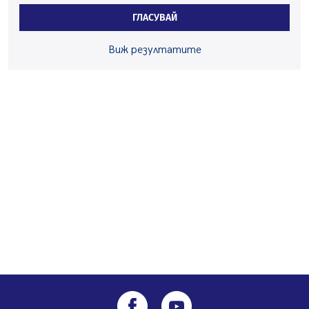
началото на годината
ГЛАСУВАЙ
05.08.2026, 09:30
Здравният министър Катя Ивкова и депутата от
Виж резултатите
Перник Мартин Жлябинков обходиха здравни
заведения в Перник
05.08.2026, 09:06
Извънредният и пълномощен посланик на Иран на
посещение в музея в Перник
05.08.2026, 09:02
Млади мъже от Перник в инициатива „Перник
подкрепя своите пенсионери“
05.08.2026, 08:57