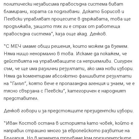
политически независима правосъдна система биват
бламирани, хората са подлъгвани. Докато Борисов и
Пеевски управляват процесите в държавата, това ще
продължава, защото тях ги е страх от работеща
правосъдна система”, каза още акад. Денков.
“С МЕЧ имаме общи решения, които можем да вземем.
Няма нищо ненормално в това. Искаме да покажем, че
действията на управляващите са неприемливи. Сигурен
съм, че ще има различни резултати, ако има нови избори.
Няма да коментирам абсолютно фалшивите резултати
на “Галъп”, която вече е пропагандна агенция и знаем, че е
тясно свързана с Пеевски”, категоричен е народният
представител.
Денков говори и за предстоящите президентски избори.
“Иван Костов остана в историята като човек, който е
направил страшно много за европейското развитие на
България. Но в момента тръгваме към президентските