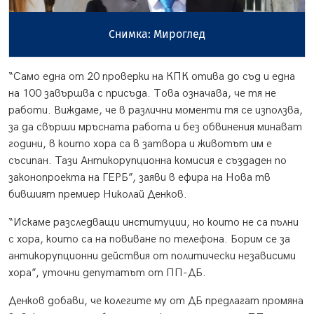
Снимка: Мироглед
“Само една от 20 проверки на КПК отива до съд и една
на 100 завършва с присъда. Това означава, че тя не
работи. Виждаме, че в различни моменти тя се използва,
за да свърши мръсната работа и без обвинения минават
години, в които хора са в затвора и животът им е
съсипан. Тази Антикорупционна комисия е създаден по
законопроекта на ГЕРБ”, заяви в ефира на Нова тв
бившият премиер Николай Денков.
“Искаме разследващи институции, но които не са пълни
с хора, които са на повиване по телефона. Борим се за
антикорупционни действия от политически независими
хора”, уточни депутатът от ПП-ДБ.
Денков добави, че колегите му от ДБ предлагат промяна