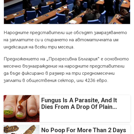
Народните представители ще обсъдят замразяването
на заплатите си и спирането на автоматичната им
индексация на всеки три месеца.
Предложението на „Прогресивна България“ е основното
месечно възнаграждение на народните представители
да бъде фиксирано в размер на три средномесечни
заплати в обществения сектор, или 4236 евро.
Fungus Is A Parasite, And It
Dies From A Drop Of Plain...
No Poop For More Than 2 Days