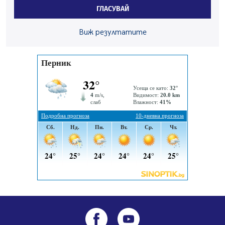
средствата по Плана за справедлив преход за
ГЛАСУВАЙ
въглищните райони
05.08.2026, 14:57
Виж резултатите
Звезди от световна сцена в Перник ще пеят на
Пернишката крепост
05.08.2026, 14:01
„Топлофикация Перник“ напредва с дигитализацията
на отчетния процес
05.08.2026, 11:48