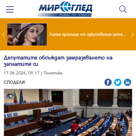
Популярен риалити герой заряза жена си заради друга
Лияна пропищя от изкуствения интелект
Депутатите обсъждат замразяването на
заплатите си
17.06.2026, 09:17 | Политика
СПОДЕЛИ: