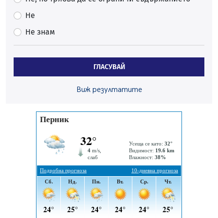
05.08.2026, 15:42
Не
На 95 години почина Лиляна Десова
Не знам
05.08.2026, 15:18
Радев: Работи се активно за запазването на
средствата по Плана за справедлив преход за
ГЛАСУВАЙ
въглищните райони
05.08.2026, 14:57
Виж резултатите
Звезди от световна сцена в Перник ще пеят на
Пернишката крепост
05.08.2026, 14:01
„Топлофикация Перник“ напредва с дигитализацията
на отчетния процес
05.08.2026, 11:48