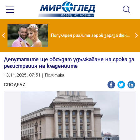
Водата от чешмата често е по-добра от бутилираната
Популярен риалити герой заряза жена си заради друга
Депутатите ще обсъдят удължаване на срока за
регистрация на кладенците
13.11.2025, 07:51 | Политика
СПОДЕЛИ: