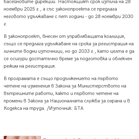
басейновите дирекции. Настоящият срок изтича на 28
ноември 2025 г., а със законопроекта се предлага
неговото удължаване с пет години - до 28 ноември 2030
г.
В законопроект, внесен от управляващата коалиция,
също се предлага удължаване на срока за регистрация на
личните водни източници, но до 2033 г., като целта е да
се осигури достатъчно време за подготовка и облекчен
режим на регистрация.
В програмата е също продължението на първото
четене на изменения в Закона за Министерството на
вътрешните работи, както и първото четене на
промени в Закона за Националната служба за охрана и в
Кодекса на труда. /Източник: БТА