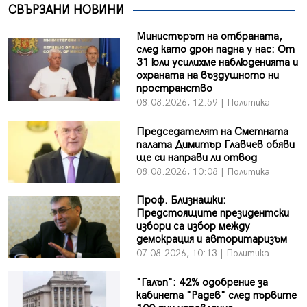
СВЪРЗАНИ НОВИНИ
Министърът на отбраната,
след като дрон падна у нас: От
31 юли усилихме наблюденията и
охраната на въздушното ни
пространство
08.08.2026, 12:59 | Политика
Председателят на Сметната
палата Димитър Главчев обяви
ще си направи ли отвод
08.08.2026, 10:08 | Политика
Проф. Близнашки:
Предстоящите президентски
избори са избор между
демокрация и авторитаризъм
07.08.2026, 10:13 | Политика
"Галъп": 42% одобрение за
кабинета "Радев" след първите