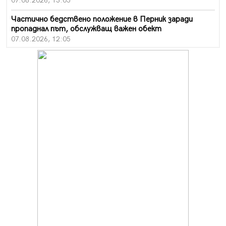
07.08.2026, 13:05
Частично бедствено положение в Перник заради
пропаднал път, обслужващ важен обект
07.08.2026, 12:05
Да отговорим на жегите с филм под звездите днес и
утре
07.08.2026, 10:21
Първите крачки в помощ на пенсионерите в Перник,
вече са факт
07.08.2026, 09:18
Пак ограничават камионите по магистралите в петък
и неделя. Ето обходните маршрути
07.08.2026, 07:55
Ето какво вдъхнови Здравка Евтимова за новата ѝ
книга
07.08.2026, 00:11
Продължава изграждането на нови паркоместа в
Перник