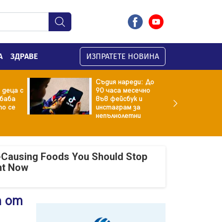
А
ЗДРАВЕ
ИЗПРАТЕТЕ НОВИНА
Съдия нареди: До
 деца с
90 часа месечно
баба
във фейсбук и
то се
инстаграм за
непълнолетни
-Causing Foods You Should Stop
ht Now
а от