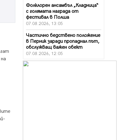
Фолклорен ансамбъл „Кладница“
с голямата награда от
фестивал в Полша
07.08.2026, 13:05
Частично бедствено положение
в Перник заради пропаднал път,
обслужващ важен обект
огат
07.08.2026, 12:05
 на
Да отговорим на жегите с филм
под звездите днес и утре
07.08.2026, 10:21
Първите крачки в помощ на
пенсионерите в Перник, вече са
факт
07.08.2026, 09:18
овите
ай-
Пак ограничават камионите по
магистралите в петък и неделя.
Ето обходните маршрути
07.08.2026, 07:55