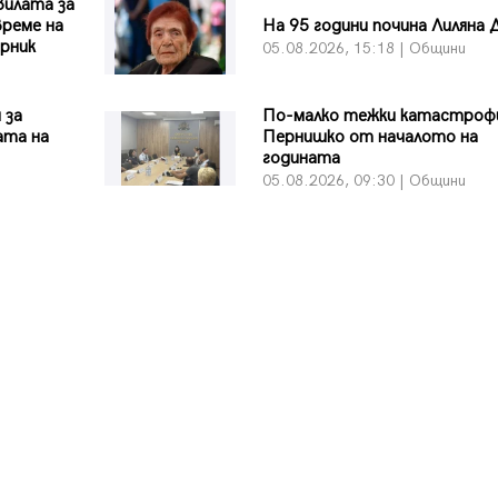
вилата за
време на
На 95 години почина Лиляна 
рник
05.08.2026, 15:18 | Общини
 за
По-малко тежки катастроф
ата на
Пернишко от началото на
годината
05.08.2026, 09:30 | Общини