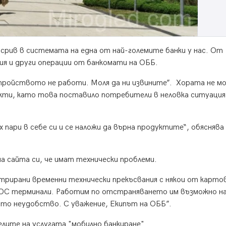
 срив в системата на една от най-големите банки у нас. От
ния и други операции от банкомати на ОББ.
тройството не работи. Моля да ни извините”. Хората не м
кти, като това поставило потребители в неловка ситуация
х пари в себе си и се наложи да върна продуктите“, обяснява
а сайта си, че имат технически проблеми.
стрирани временни технически прекъсвания с някои от карт
 ПОС терминали. Работим по отстраняването им възможно н
ното неудобство. С уважение, Екипът на ОББ”.
ите на услугата "мобилно банкиране".