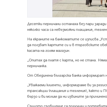
Десетки перничани останаха без пари заради
няколко часа са невъзможни плащания, тегле
На екраните на банкоматите се изписва „Ус
да ползват картите си и в търговските обе
касата на голям магазин.
„Опитах да платя с карта, но не стана. Няма
перничанка.
От Обединена българска банка информират н
„Уважаеми клиенти, информираме ви за реги
трансакции (плащания и тегления), както и
бързо и ви молим да ни извините за причине
Същото съобщение са получили и потребител