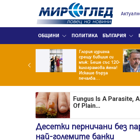
Актуалн
ОБЩИНИ
ПОЛИТИКА
БЪЛГАРИЯ
Глория изригна
ия и майка си
срещу бившия си
троиха къща от
мъж: Беше със 120-
0 стъклени
килограмова жена!
илки
Искаше бърза
печалба...
Fungus Is A Parasite, 
Of Plain...
Десетки перничани без па
най-големите банки