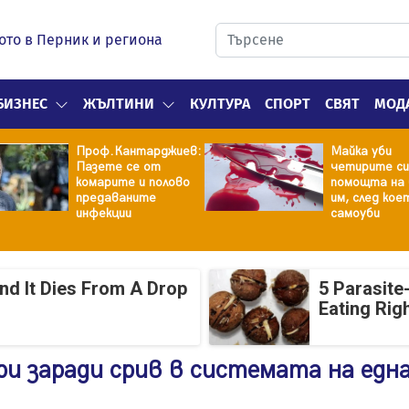
ото в Перник и региона
БИЗНЕС
ЖЪЛТИНИ
КУЛТУРА
СПОРТ
СВЯТ
МОД
Проф.Кантарджиев:
Майка уби
Пазете се от
четирите си
комарите и полово
помощта на 
предаваните
им, след кое
инфекции
самоуби
And It Dies From A Drop
5 Parasite
Eating Rig
ри заради срив в системата на едн