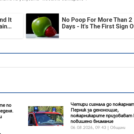
nd It
No Poop For More Than 2
in...
Days - It's The First Sign O
Четири сигнала до пожарнат
те по
Перник за денонощие,
еделя.
пожарникарите призовават 
и
повишено внимание
06.08.2026, 09:43 | Общини