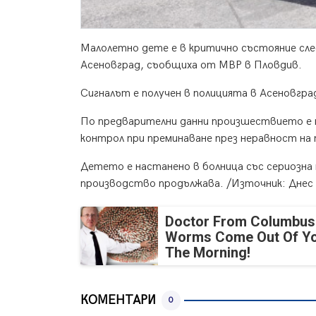
Малолетно дете е в критично състояние сле
Асеновград, съобщиха от МВР в Пловдив.
Сигналът е получен в полицията в Асеновград
По предварителни данни произшествието е н
контрол при преминаване през неравност на
Детето е настанено в болница със сериозн
производство продължава. /Източник: Днес 
Doctor From Columbus
Worms Come Out Of Yo
The Morning!
КОМЕНТАРИ
0