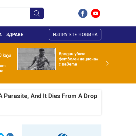
А
ЗДРАВЕ
ИЗПРАТЕТЕ НОВИНА
Крадци убиха
 каза
футболен национал
с павета
 от
ка
A Parasite, And It Dies From A Drop