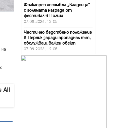
Фолклорен ансамбъл „Кладница“
с голямата награда от
фестивал в Полша
07.08.2026, 13:05
Частично бедствено положение
в Перник заради пропаднал път,
обслужващ важен обект
07.08.2026, 12:05
 на
Да отговорим на жегите с филм
под звездите днес и утре
но
07.08.2026, 10:21
Първите крачки в помощ на
пенсионерите в Перник, вече са
 All
факт
07.08.2026, 09:18
Пак ограничават камионите по
магистралите в петък и неделя.
Ето обходните маршрути
07.08.2026, 07:55