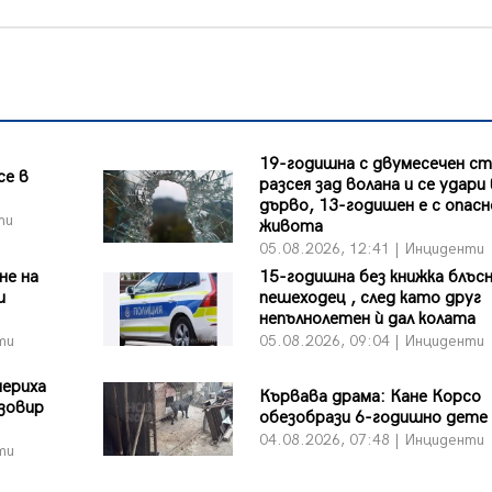
19-годишна с двумесечен ст
се в
разсея зад волана и се удари 
дърво, 13-годишен е с опасн
ти
живота
05.08.2026, 12:41 | Инциденти
не на
15-годишна без книжка блъс
и
пешеходец , след като друг
непълнолетен ѝ дал колата
ти
05.08.2026, 09:04 | Инциденти
мериха
Кървава драма: Кане Корсо
язовир
обезобрази 6-годишно дете
04.08.2026, 07:48 | Инциденти
ти