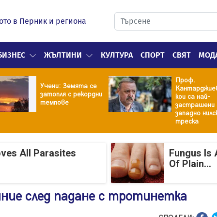
ото в Перник и региона
БИЗНЕС
ЖЪЛТИНИ
КУЛТУРА
СПОРТ
СВЯТ
МОД
Проф.
Учени: Земята се
Кантарджиев
затопля с рекордни
кои са най-
темпове
застрашени
западно нилс
треска
ves All Parasites
Fungus Is 
Of Plain...
ние след падане с тротинетка