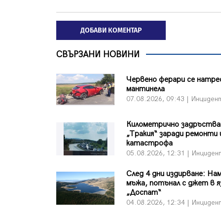
ДОБАВИ КОМЕНТАР
СВЪРЗАНИ НОВИНИ
Червено ферари се натре
мантинела
07.08.2026, 09:43 | Инциден
Километрично задръства
„Тракия“ заради ремонти 
катастрофа
05.08.2026, 12:31 | Инциден
След 4 дни издирване: На
мъжа, потънал с джет в 
„Доспат“
04.08.2026, 12:34 | Инциден