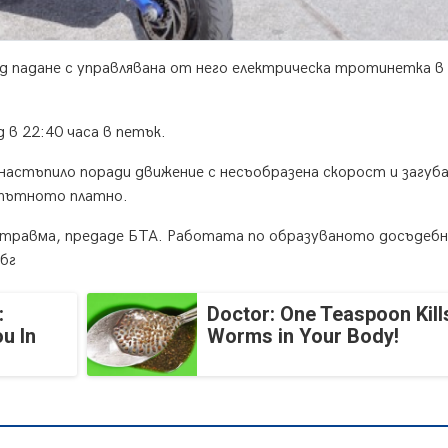
д падане с управлявана от него електрическа тротинетка в
 в 22:40 часа в петък.
астъпило поради движение с несъобразена скорост и загуба
 пътното платно.
а травма, предаде БТА. Работата по образуваното досъдеб
бг
:
Doctor: One Teaspoon Kills
u In
Worms in Your Body!