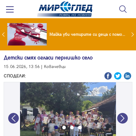
Проф.Кантарджиев: Пазете се от комарите и полово предаваните инфекции
Майка уби четирите си деца с помощта на баба им, след което се самоуби
Детски смях огласи пернишко село
15.06.2026, 13:56 | Ковачевци
СПОДЕЛИ:
Previous
Next