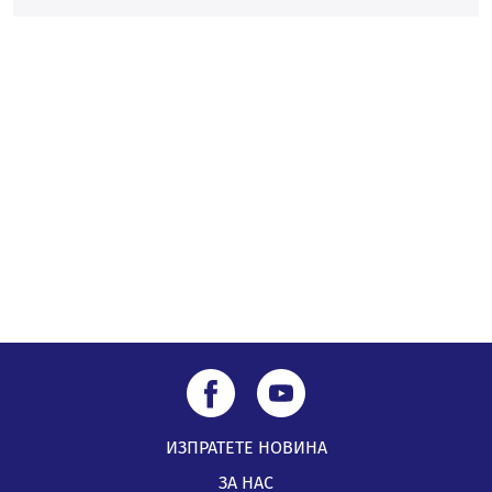
„Топлофикация Перник“ напредва с дигитализацията
на отчетния процес
05.08.2026, 11:48
Радев: Работи се усилено за спасяване на средствата
по Плана за справедлив преход за Стара Загора,
Кюстендил и Перник
05.08.2026, 11:34
ИЗПРАТЕТЕ НОВИНА
ЗА НАС