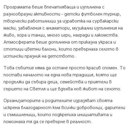
Програмата беше впечатляваща и изпълнена с
разнообразни активности – детски футболен турнир,
творчески работилници за изработка на сурвакарски
маски, забавления с аниматори, музикални изпълнения на
живо, хора и танци, много игри, награди и лакомства.
Атмосферата беше допълнена от приказна украса и
стотици цветни балони, които превърнаха селото в
истински празник на детството.
Това събитие няма да остане просто красив спомен. То
постави началото на една нова традиция, която ще
продължи да събира деца, семейства и приятели в
сърцето на Светля и ще вдъхва нов живот на селото.
Организаторите и родителите изразяват своята
искрена благодарност към всички доброволци, дарители
и съмишленици, които подкрепиха инициативата и
помогнаха тя да се превърне в реалност.