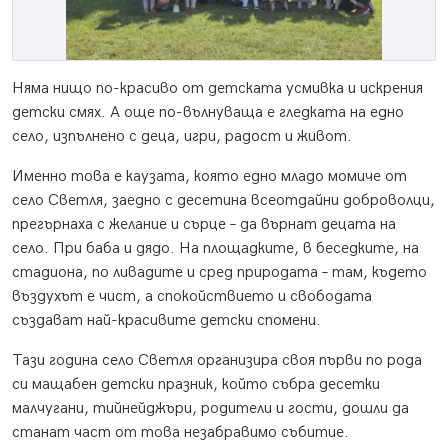
Няма нищо по-красиво от детската усмивка и искрения
детски смях. А още по-вълнуваща е гледката на едно
село, изпълнено с деца, игри, радост и живот.
Именно това е каузата, която едно младо момиче от
село Светля, заедно с десетина всеотдайни доброволци,
прегърнаха с желание и сърце – да върнат децата на
село. При баба и дядо. На площадките, в беседките, на
стадиона, по ливадите и сред природата – там, където
въздухът е чист, а спокойствието и свободата
създават най-красивите детски спомени.
Тази година село Светля организира своя първи по рода
си мащабен детски празник, който събра десетки
малчугани, тийнейджъри, родители и гости, дошли да
станат част от това незабравимо събитие.