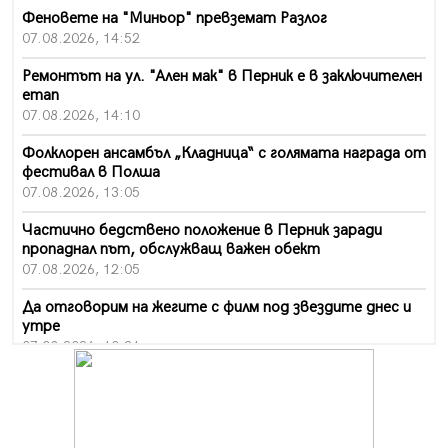
Феновете на "Миньор" превземат Разлог
07.08.2026, 14:52
Ремонтът на ул. "Ален мак" в Перник е в заключителен
етап
07.08.2026, 14:10
Фолклорен ансамбъл „Кладница“ с голямата награда от
фестивал в Полша
07.08.2026, 13:05
Частично бедствено положение в Перник заради
пропаднал път, обслужващ важен обект
07.08.2026, 12:05
Да отговорим на жегите с филм под звездите днес и
утре
07.08.2026, 10:21
Първите крачки в помощ на пенсионерите в Перник,
вече са факт
07.08.2026, 09:18