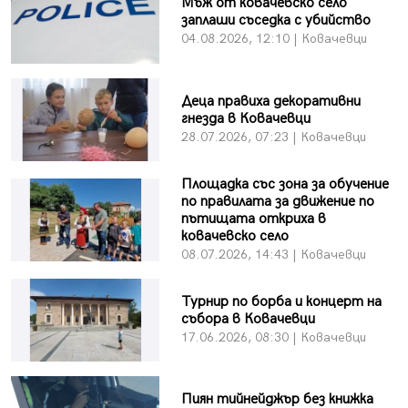
Мъж от ковачевско село
заплаши съседка с убийство
04.08.2026, 12:10 | Ковачевци
Деца правиха декоративни
гнезда в Ковачевци
28.07.2026, 07:23 | Ковачевци
Площадка със зона за обучение
по правилата за движение по
пътищата откриха в
ковачевско село
08.07.2026, 14:43 | Ковачевци
Турнир по борба и концерт на
събора в Ковачевци
17.06.2026, 08:30 | Ковачевци
Пиян тийнейджър без книжка