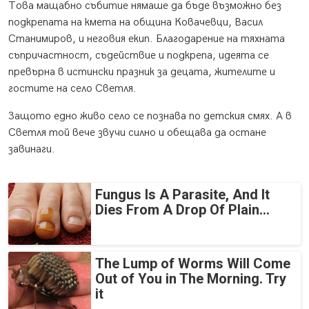
Това мащабно събитие нямаше да бъде възможно без
подкрепата на кмета на община Ковачевци, Васил
Станимиров, и неговия екип. Благодарение на тяхната
съпричастност, съдействие и подкрепа, идеята се
превърна в истински празник за децата, жителите и
гостите на село Светля.
Защото едно живо село се познава по детския смях. А в
Светля той вече звучи силно и обещава да остане
завинаги.
Fungus Is A Parasite, And It
Dies From A Drop Of Plain...
The Lump of Worms Will Come
Out of You in The Morning. Try
it