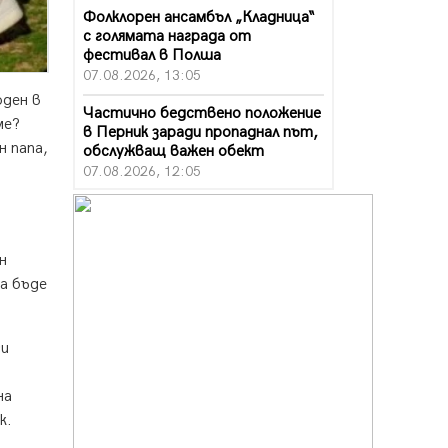
Фолклорен ансамбъл „Кладница“
с голямата награда от
фестивал в Полша
07.08.2026, 13:05
оден в
Частично бедствено положение
ме?
в Перник заради пропаднал път,
н папа,
обслужващ важен обект
07.08.2026, 12:05
Да отговорим на жегите с филм
под звездите днес и утре
07.08.2026, 10:21
н
да бъде
Първите крачки в помощ на
пенсионерите в Перник, вече са
факт
07.08.2026, 09:18
си
Пак ограничават камионите по
на
магистралите в петък и неделя.
Ето обходните маршрути
к.
07.08.2026, 07:55