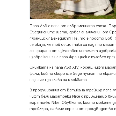
Папа Лъв е папа от съвременната епоха. Пър
Съединените щати, довел англичанин от Сре
Франциск? Бенедикт? Не, то е просто Боб. О,
се оказа, че той също така си пада по марат
генерирано от изкуствен интелект изображен
изображения на папа Франциск с пуловер през
Снимката на папа Лъв XIV, носещ чифт мара
филм, който скоро ще бъде пуснат по екранит
назначен за глава на църквата.
В продуцирания от Ватикана трейлър папа Лъв
чифт бели маратонки Nike с привличащо вним
маратонки Nike. Обувките, които можете да
трейлъра, са вече спрени от производство пре