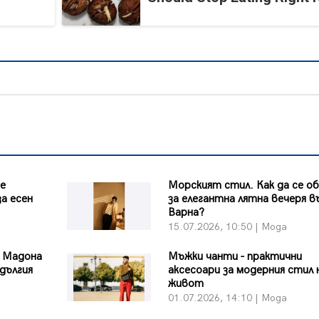
те
Морският стил. Как да се о
а есен
за елегантна лятна вечеря в
Варна?
15.07.2026, 10:50 | Мода
а Мадона
Мъжки чанти - практични
-дългия
аксесоари за модерния стил 
живот
01.07.2026, 14:10 | Мода