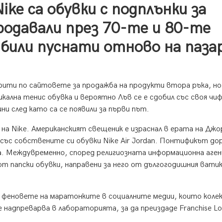
ike са обувки с подплънки за
продавали през 70-те и 80-те
а били пуснати отново на паза
ити по сайтовете за продажба на продукти втора ръка, но
ална тенис обувка и вероятно Лъв се е сдобил със своя чи
ни след като са се появили за първи път.
н на Nike. Американският свещеник е израснал в ерата на Джо
 със собствените си обувки Nike Air Jordan. Понтификът дор
а. Междувременно, според религиозната информационна аген
фт папски обувки, направени за него от дългогодишния вати
и феновете на маратонките в социалните медии, които коле
е надпреварва в лабораторията, за да преиздаде Franchise Lo