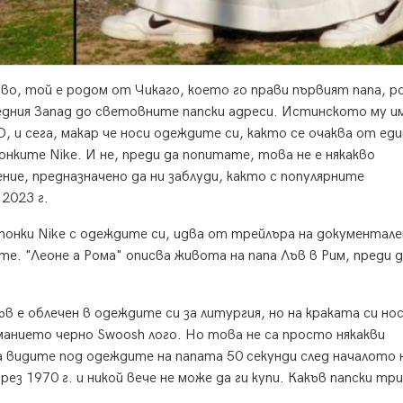
во, той е родом от Чикаго, което го прави първият папа, р
дния Запад до световните папски адреси. Истинското му и
 и сега, макар че носи одеждите си, както се очаква от еди
онките Nike. И не, преди да попитате, това не е някакво
ие, предназначено да ни заблуди, както с популярните
 2023 г.
тонки Nike с одеждите си, идва от трейлъра на документале
е. "Леоне а Рома" описва живота на папа Лъв в Рим, преди 
 е облечен в одеждите си за литургия, но на краката си но
анието черно Swoosh лого. Но това не са просто някакви
 видите под одеждите на папата 50 секунди след началото 
з 1970 г. и никой вече не може да ги купи. Какъв папски три