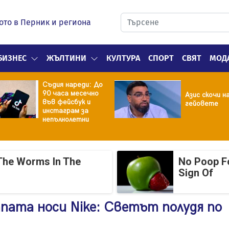
ото в Перник и региона
БИЗНЕС
ЖЪЛТИНИ
КУЛТУРА
СПОРТ
СВЯТ
МОД
Съдия нареди: До
90 часа месечно
Азис скочи н
във фейсбук и
гейовете
инстаграм за
непълнолетни
The Worms In The
No Poop Fo
Sign Of
апата носи Nike: Светът полудя по