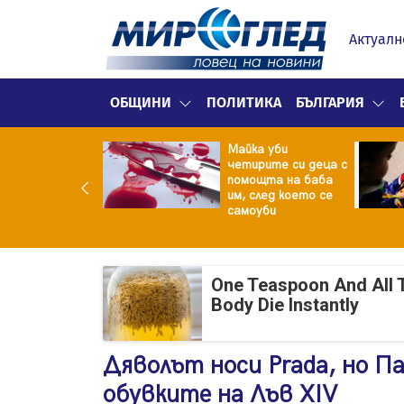
Актуалн
ОБЩИНИ
ПОЛИТИКА
БЪЛГАРИЯ
ф.Кантарджиев:
Майка уби
ете се от
четирите си деца с
арите и полово
помощта на баба
даваните
им, след което се
екции
самоуби
One Teaspoon And All 
Body Die Instantly
Дяволът носи Prada, но П
обувките на Лъв XIV