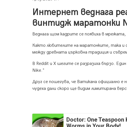
Интернет веднага реа
винтидж маратонки N
Веднага щом кадрите се появиха в мрежата, "
Както любителите на маратонките, така и 
между древната църковна традиция и съврем
В Reddit и X шегите се разразиха бързо. Еди
Nike."
Друг се пошегува, че Ватикана официално е н
чудеха дали скоро ще видим лимитирана верси
Doctor: One Teaspoon Ki
Worms in Your Body!