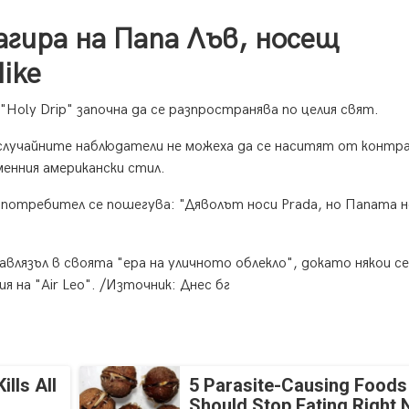
гира на Папа Лъв, носещ
ike
Holy Drip" започна да се разпространява по целия свят.
случайните наблюдатели не можеха да се наситят от контр
енния американски стил.
н потребител се пошегува: "Дяволът носи Prada, но Папата 
авлязъл в своята "ера на уличното облекло", докато някои се
я на "Air Leo". /Източник: Днес бг
lls All
5 Parasite-Causing Foods
Should Stop Eating Right