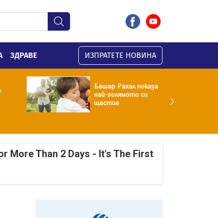
А
ЗДРАВЕ
ИЗПРАТЕТЕ НОВИНА
Башар Рахал показа
а
най-голямото си
щастие
r More Than 2 Days - It's The First