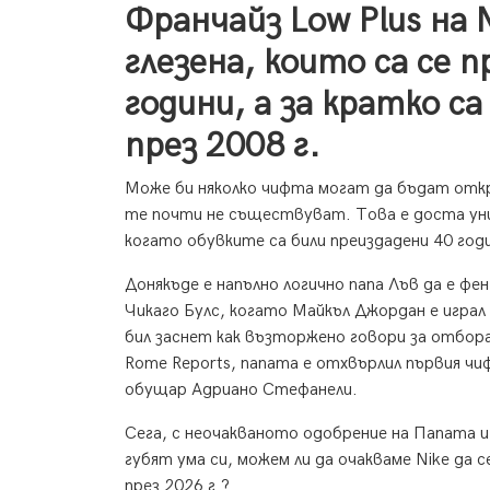
Франчайз Low Plus на N
глезена, които са се 
години, а за кратко с
през 2008 г.
Може би няколко чифта могат да бъдат откр
те почти не съществуват. Това е доста уник
когато обувките са били преиздадени 40 годи
Донякъде е напълно логично папа Лъв да е фе
Чикаго Булс, когато Майкъл Джордан е играл
бил заснет как възторжено говори за отбор
Rome Reports, папата е отхвърлил първия чи
обущар Адриано Стефанели.
Сега, с неочакваното одобрение на Папата 
губят ума си, можем ли да очакваме Nike да с
през 2026 г.?