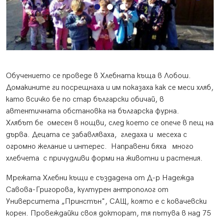
Обучението се проведе в Хлебната къща в Лобош.
Домакините ги посрещнаха и им показаха как се меси хляб,
като всичко бе по стар български обичай, в
автентичната обстановка на българска фурна.
Хлябът бе омесен в нощви, след което се опече в пещ на
дърва. Децата се забавляваха, гледаха и месеха с
огромно желание и интерес. Направени бяха много
хлебчета с причудливи форми на животни и растения.
Мрежата Хлебни къщи е създадена от Д-р Надежда
Савова-Григорова, културен антрополог от
Университета „Принстън", САЩ, която е с ковачевски
корен. Провеждайки своя докторат, тя пътува в над 75