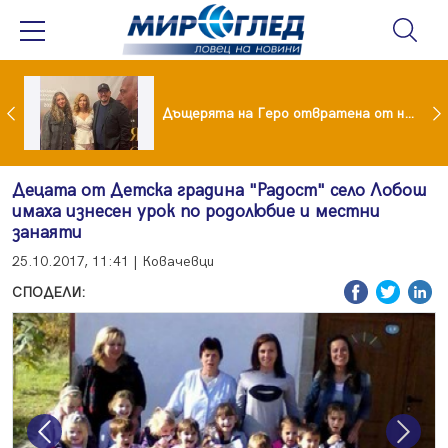
Тодор Батков омъжи дъщеря си Калина!
Дъщерята на Геро отвратена от него след развода!
Децата от Детска градина "Радост" село Лобош
имаха изнесен урок по родолюбие и местни
занаяти
25.10.2017, 11:41 | Ковачевци
СПОДЕЛИ:
Previous
Next