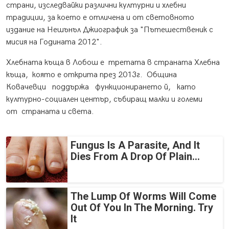
страни, изследвайки различни културни и хлебни
традиции, за което е отличена и от световното
издание на Нешънъл Джиографик за "Пътешественик с
мисия на Годината 2012".
Хлебната къща в Лобош е третата в страната Хлебна
къща, която е открита през 2013г. Община
Ковачевци поддържа функционирането й, като
културно-социален център, събиращ малки и големи
от страната и света.
Fungus Is A Parasite, And It
Dies From A Drop Of Plain...
The Lump Of Worms Will Come
Out Of You In The Morning. Try
It