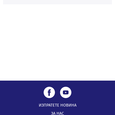
56-годишен е загиналият водач на камион, паднал от
мост на "Струма"
04.08.2026, 12:08
Най-чаканият ремонт в Перник започва този петък
04.08.2026, 09:11
Все по-горещо с всеки ден: Жълт код в почти цялата
страна, Перник свети в зелено
04.08.2026, 07:39
ИЗПРАТЕТЕ НОВИНА
ЗА НАС