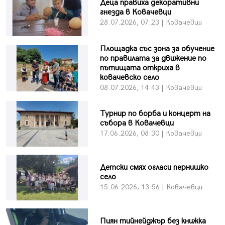
Деца правиха декоративни
гнезда в Ковачевци
28.07.2026, 07:23 | Ковачевци
Площадка със зона за обучение
по правилата за движение по
пътищата откриха в
ковачевско село
08.07.2026, 14:43 | Ковачевци
Турнир по борба и концерт на
събора в Ковачевци
17.06.2026, 08:30 | Ковачевци
Детски смях огласи пернишко
село
15.06.2026, 13:56 | Ковачевци
Пиян тийнейджър без книжка