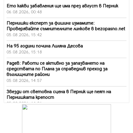
Ето какви забавления ще има през август в Перник
06.08.2026, 00:48
Пернишки експерт за фишинг измамите:
Проверявайте съмнителните линкове в bezopasno.net
05.08.2026, 15:42
На 95 години почина Лиляна Десова
05.08.2026, 15:18
Радев: Работи се активно за запазването на
средствата по Плана за справедлив преход за
въглищните райони
05.08.2026, 14:57
Звезди от световна сцена в Перник ще пеят на
Пернишката крепост
05.08.2026, 14:01
„Топлофикация Перник“ напредва с дигитализацията
на отчетния процес
05.08.2026, 11:48