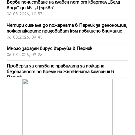
Върви почистване на главен път от квартал „Бела
вода“ до кв. „Църква“
06.08.2026, 10:57
Четири сигнала до пожарната в Перник за денонощие,
пожарникарите призовават към повишено внимание
06.08.2026, 09:43
Много заразен вирус върлува в Перник
06.08.2026, 09:28
Проверки за спазване правилата за пожарна
безопасност по време на жътвената кампания в
Перник
06.08.2026, 07:51
Ето какви забавления ще има през август в Перник
06.08.2026, 00:48
Пернишки експерт за фишинг измамите:
Проверявайте съмнителните линкове в bezopasno.net
05.08.2026, 15:42