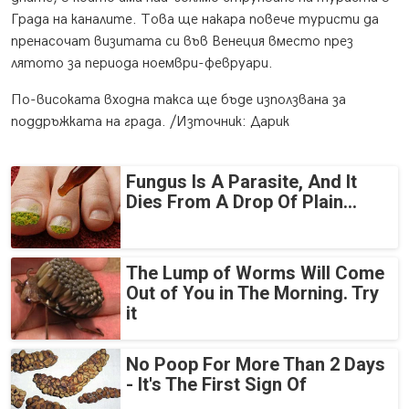
Града на каналите. Това ще накара повече туристи да
пренасочат визитата си във Венеция вместо през
лятото за периода ноември-февруари.
По-високата входна такса ще бъде използвана за
поддръжката на града. /Източник: Дарик
Fungus Is A Parasite, And It
Dies From A Drop Of Plain...
The Lump of Worms Will Come
Out of You in The Morning. Try
it
No Poop For More Than 2 Days
- It's The First Sign Of