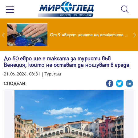
 за изграждане на 13-етажна "мегаджамия" разгневи жителите на Лондон
От 9 август цените на етикетите само в евро
До 50 евро ще е таксата за туристи във
Венеция, които не остават да нощуват в града
21.06.2026, 08:31 | Туризъм
СПОДЕЛИ: