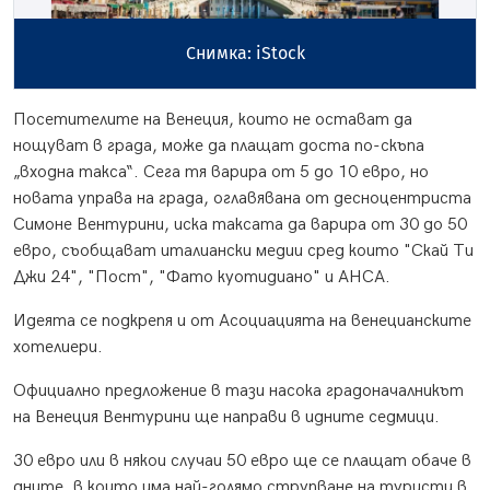
Снимка: iStock
Посетителите на Венеция, които не остават да
нощуват в града, може да плащат доста по-скъпа
„входна такса“. Сега тя варира от 5 до 10 евро, но
новата управа на града, оглавявана от десноцентриста
Симоне Вентурини, иска таксата да варира от 30 до 50
евро, съобщават италиански медии сред които "Скай Ти
Джи 24", "Пост", "Фато куотидиано" и АНСА.
Идеята се подкрепя и от Асоциацията на венецианските
хотелиери.
Официално предложение в тази насока градоначалникът
на Венеция Вентурини ще направи в идните седмици.
30 евро или в някои случаи 50 евро ще се плащат обаче в
дните, в които има най-голямо струпване на туристи в