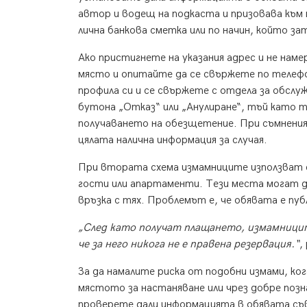
автор и водещ на подкаста и призовава към 
лична банкова сметка или по начин, който з
Ако пристигнете на указания адрес и не нам
място и опитайте да се свържете по телефон
профила си и се свържете с отдела за обслуж
бутона „Отказ“ или „Анулиране“, тъй като 
получаването на обезщетение. При съмнения
цялата налична информация за случая.
При втората схема измамниците използват 
гости или апартаменти. Тези места могат д
връзка с тях. Проблемът е, че обявата е пу
„След като получат плащането, измамницит
че за него никога не е правена резервация.“
,
За да намалите риска от подобни измами, ко
мястото за настаняване или чрез добре поз
проверете дали информацията в обявата съвп