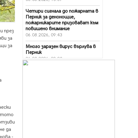
Четири сигнала до пожарната в
Перник за денонощие,
пожарникарите призовават към
повишено внимание
и през
06.08.2026, 09:43
яви за
щи за
Много заразен вирус върлува в
Перник
06.08.2026, 09:28
Проверки за спазване правилата
за пожарна безопасност по
а
време на жътвената кампания в
Перник
06.08.2026, 07:51
Ето какви забавления ще има
чески
през август в Перник
ястото
06.08.2026, 00:48
 отзиви
Пернишки експерт за фишинг
не да
измамите: Проверявайте
нова -