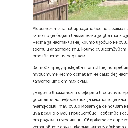
Любителите на набиращите все по-голяма по
лятото да бъдат внимателни за два типа изм
места за настаняване, които изобщо не същ
гости и апартаменти, които съществуват, н
отдаването им под наем.
За това предупреждават от „Ние, потребите
туристите често остават не само без наста
заплатените от тях суми.
„Бъдете внимателни с оферти в социални мре
достатъчно информация за мястото за наста
платформи, там също могат да се появят н
има реално онлайн присъствие – собствен са
от различни източници. Свържете се директн
установите дали информацията в обявата о