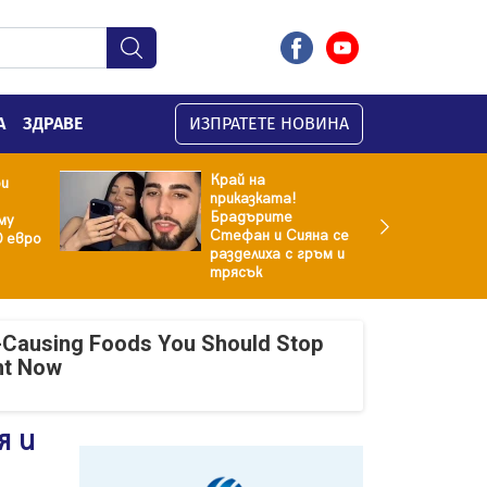
А
ЗДРАВЕ
ИЗПРАТЕТЕ НОВИНА
Край на
ри
приказката!
Брадърите
му
Стефан и Сияна се
0 евро
разделиха с гръм и
трясък
-Causing Foods You Should Stop
ht Now
я и