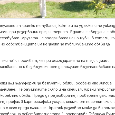
пулярност кратки пътувания, както и на удължените уикенд
ами при резервации през интернет. Едната е свързана с об
ествуват. Другата – с продажбата на нощувки в хотели, къ
о собствениците им не знаят за публикуваните обяви за
лите“ и посочват, че при реализирането на тези измами
няване, но и без възможност да получат възстановяване н
жи или платформи за безплатни обяви, особено ако липсва
няване. Не разчитайте сляпо и на специализирани туристи
екоректни обяви. Преди да резервирате, проверете дали м
йт, профил в картографски услуги, снимки от посетители и
о с него преди плащане – кратък разговор може да ви помог
тговаря на действителността.“, препоръчва Габриела Руме