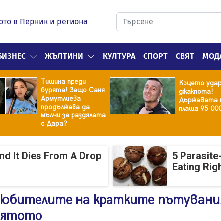
ото в Перник и региона
БИЗНЕС
ЖЪЛТИНИ
КУЛТУРА
СПОРТ
СВЯТ
МОД
Тишина преди
Коцето уда
бурята! Защо Саня
джакпота!
Армутлиева
Държавата 
продължава да
плаща 95 00
мълчи за раздялата
с Дара?
And It Dies From A Drop
5 Parasite
Eating Rig
любителите на кратките пътувани
 лятото