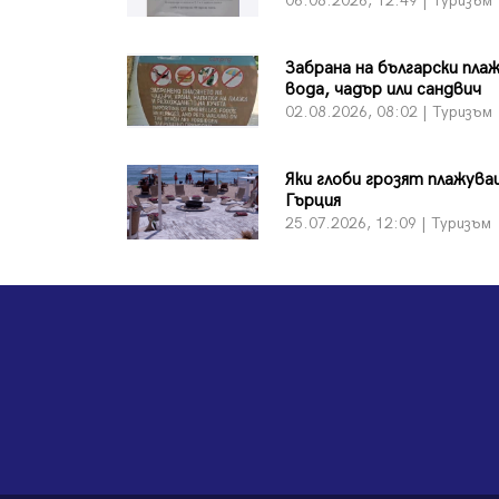
06.08.2026, 12:49 | Туризъм
Забрана на български плаж
вода, чадър или сандвич
02.08.2026, 08:02 | Туризъм
Яки глоби грозят плажув
Гърция
25.07.2026, 12:09 | Туризъм