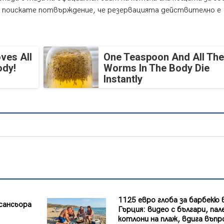
а поискате потвърждение, че резервацията действително е
ves All
One Teaspoon And All The
ody!
Worms In The Body Die
Instantly
1125 евро глоба за барбекю 
сансьора
Гърция: видео с българи, па
котлони на плаж, вдига въпр