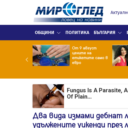
Актуалн
ОБЩИНИ
ПОЛИТИКА
БЪЛГАРИЯ
ект за
От 9 август
раждане на 13-
цените на
жна
етикетите само в
гаджамия"
евро
гневи жителите
Лондон
Fungus Is A Parasite, 
Of Plain...
Два вида измами дебнат 
удължените уикенди през