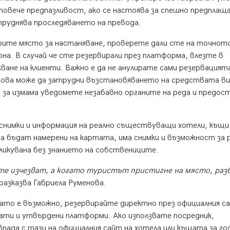
повече предпазливост, ако се настоява за спешно предплаща
атруднява проследяването на превода.
ерите място за настаняване, проверете дали сте на точнот
а. В случай че сте резервирали през платформа, влезте в
ване на клиенти. Важно е да не анулирате сами резервацият
това може да затрудни възстановяването на средствата ви
 за измама уведомете незабавно органите на реда и предо
снимки и информация на реално съществуващи хотели, къщи
а бъдат намерени на картата, има снимки и възможност за 
бликувана без знанието на собствениците.
е изчезват, а когато туристът пристигне на място, раз
 разказва Габриела Руменова.
гато е възможно, резервирайте директно през официалния с
нати и утвърдени платформи. Ако използвате посредник,
ада с тази на официалния сайт на хотела или къщата за го