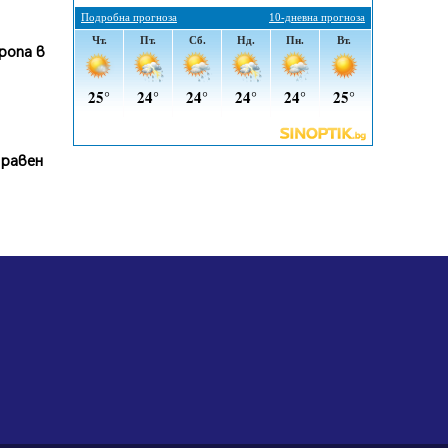
По-малко тежки катастрофи в
Пернишко от началото на
ропа в
годината
05.08.2026, 09:30
Здравният министър Катя
Ивкова и депутата от Перник
Мартин Жлябинков обходиха
 равен
здравни заведения в Перник
05.08.2026, 09:06
Извънредният и пълномощен
посланик на Иран на посещение в
музея в Перник
05.08.2026, 09:02
Млади мъже от Перник в
инициатива „Перник подкрепя
своите пенсионери“
05.08.2026, 08:57
5 случая на хепатит от
началото на юли до сега в