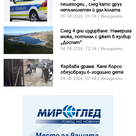
пешеходец , след като друг
непълнолетен ѝ дал колата
05.08.2026, 09:04 | Инциденти
След 4 дни издирване: Намериха
мъжа, потънал с джет в язовир
„Доспат“
04.08.2026, 12:34 | Инциденти
Кървава драма: Кане Корсо
обезобрази 6-годишно дете
04.08.2026, 07:48 | Инциденти