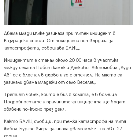
Двама млади мъже загинаха при пътен инцидент в
Разградско снощи. От полицията потвърдиха за
катастрофата, събощава БЛИЦ.
Инцидентът е станал около 20.00 часа в участъка
между селата Побит камък и Дянково. Автомобил „Ауди
А8” се е блъснал в дърво и го е отсякъл. На място са
загинали двама младежи от село Веселец.
Третият човек, който е бил в колата, е в болница.
Подробностите и причините за инцидента ще бъдат
обявени по-късно през деня.
Както БЛИЦ съобщи, при тежка катастрофа на пътя
Ямбол-Бургас вчера загинаха двама мъже – на 50 и 27
години.