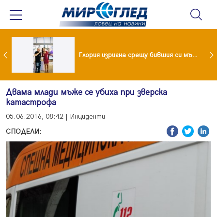
 и майка си построиха къща от 8000 стъклени бутилки
Глория изригна срещу бившия си мъж: Беше със 120-килограмова жена! Искаше бърза печалба...
Двама млади мъже се убиха при зверска
катастрофа
05.06.2016, 08:42 | Инциденти
СПОДЕЛИ: