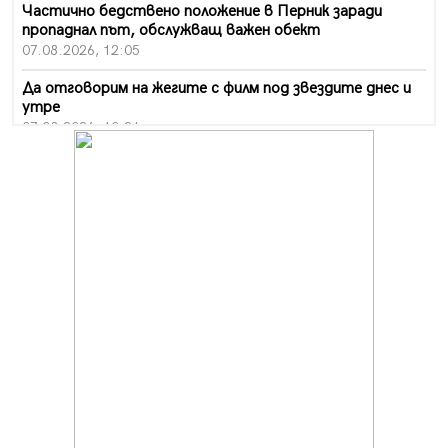
Частично бедствено положение в Перник заради
пропаднал път, обслужващ важен обект
07.08.2026, 12:05
Да отговорим на жегите с филм под звездите днес и
утре
07.08.2026, 10:21
Първите крачки в помощ на пенсионерите в Перник,
вече са факт
07.08.2026, 09:18
Пак ограничават камионите по магистралите в петък
и неделя. Ето обходните маршрути
07.08.2026, 07:55
Ето какво вдъхнови Здравка Евтимова за новата ѝ
книга
07.08.2026, 00:11
Продължава изграждането на нови паркоместа в
Перник
06.08.2026, 11:22