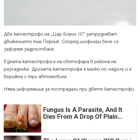
Две катастрофи на „Цар Борис III“ затрудняват
движението към Перник. Според шофьори вече се
заформя задръстване.
Едната катастрофа е на светофара в района на
разсадника. Другата катастрофа е малко по-надолу и е
верижна с три автомобила.
Няма информация за пострадали при двете катастрофи.
Fungus Is A Parasite, And It
Dies From A Drop Of Plain...