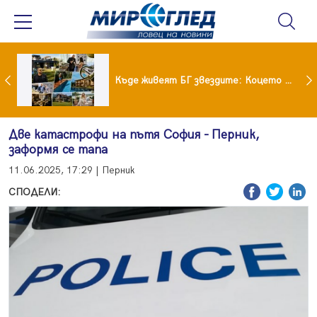
Ето го новият на Мартина от "Ергенът"
Къде живеят БГ звездите: Коцето с дворец, Лозанова с имение, Миро с дом за над 2 млн. евро
Две катастрофи на пътя София - Перник,
заформя се тапа
11.06.2025, 17:29 | Перник
СПОДЕЛИ: