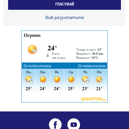
Ето какви забавления ще има през август в Перник
ГЛАСУВАЙ
06.08.2026, 00:48
Пернишки експерт за фишинг измамите:
Виж резултатите
Проверявайте съмнителните линкове в bezopasno.net
05.08.2026, 15:42
На 95 години почина Лиляна Десова
05.08.2026, 15:18