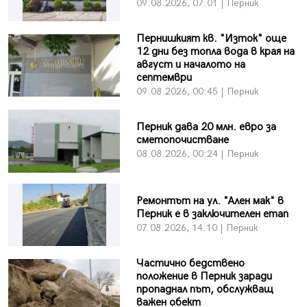
09.08.2026, 07:01 | Перник
Пернишкият кв. "Изток" още
12 дни без топла вода в края на
август и началото на
септември
09.08.2026, 00:45 | Перник
Перник дава 20 млн. евро за
сметопочистване
08.08.2026, 00:24 | Перник
Ремонтът на ул. "Ален мак" в
Перник е в заключителен етап
07.08.2026, 14:10 | Перник
Частично бедствено
положение в Перник заради
пропаднал път, обслужващ
важен обект