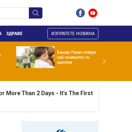
А
ЗДРАВЕ
ИЗПРАТЕТЕ НОВИНА
Башар Рахал показа
а
най-голямото си
щастие
r More Than 2 Days - It's The First