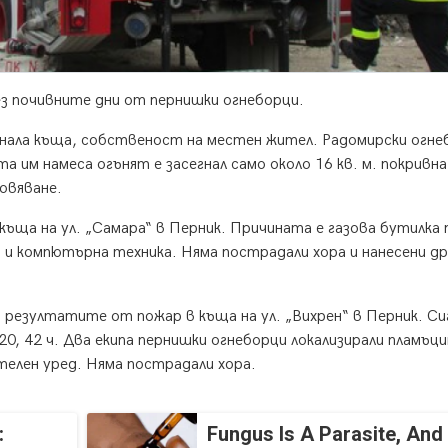
ез почивните дни от пернишки огнеборци.
ламнала къща, собственост на местен жител. Радомирски огне
а им намеса огънят е засегнал само около 16 кв. м. покривна
овяване.
 къща на ул. „Самара“ в Перник. Причината е газова бутилка 
на и компютърна техника. Няма пострадали хора и нанесени др
 резултатите от пожар в къща на ул. „Вихрен“ в Перник. Си
 20, 42 ч. Два екипа пернишки огнеборци локализирали пламъц
телен уред. Няма пострадали хора.
:
Fungus Is A Parasite, And 