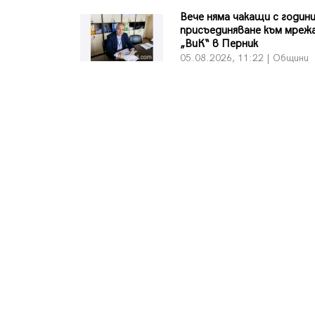
Вече няма чакащи с години
присъединяване към мреж
„ВиК“ в Перник
05.08.2026, 11:22 | Общини