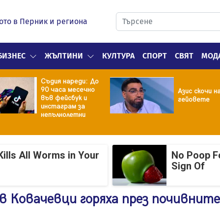
ото в Перник и региона
БИЗНЕС
ЖЪЛТИНИ
КУЛТУРА
СПОРТ
СВЯТ
МОД
Съдия нареди: До
90 часа месечно
Азис скочи н
във фейсбук и
гейовете
инстаграм за
непълнолетни
ills All Worms in Your
No Poop Fo
Sign Of
 в Ковачевци горяха през почивните