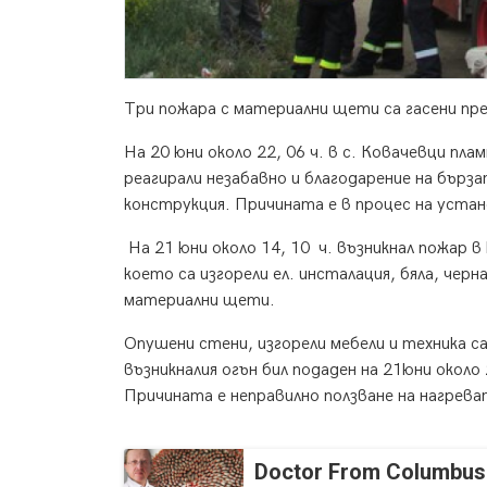
Три пожара с материални щети са гасени пр
На 20 юни около 22, 06 ч. в с. Ковачевци п
реагирали незабавно и благодарение на бързат
конструкция. Причината е в процес на устан
На 21 юни около 14, 10 ч. възникнал пожар в
което са изгорели ел. инсталация, бяла, чер
материални щети.
Опушени стени, изгорели мебели и техника са
възникналия огън бил подаден на 21юни около
Причината е неправилно ползване на нагрева
Doctor From Columbus