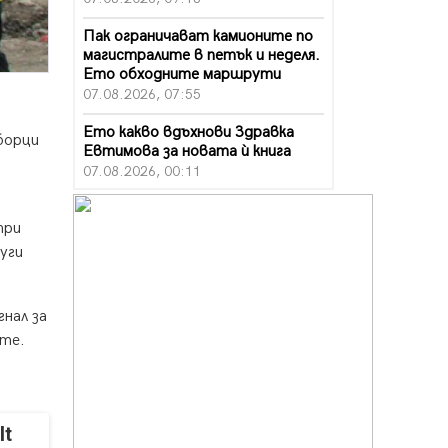
Пак ограничават камионите по
магистралите в петък и неделя.
Ето обходните маршрути
07.08.2026, 07:55
Ето какво вдъхнови Здравка
борци
Евтимова за новата ѝ книга
07.08.2026, 00:11
Продължава изграждането на
нови паркоместа в Перник
при
06.08.2026, 11:22
уги
Върви почистване на главен път
от квартал „Бела вода“ до кв.
гнал за
„Църква“
ите.
06.08.2026, 10:57
Четири сигнала до пожарната в
Перник за денонощие,
пожарникарите призовават към
It
повишено внимание