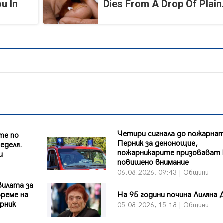
u In
Dies From A Drop Of Plain.
Четири сигнала до пожарнат
те по
Перник за денонощие,
еделя.
пожарникарите призовават 
и
повишено внимание
06.08.2026, 09:43 | Общини
вилата за
време на
На 95 години почина Лиляна 
рник
05.08.2026, 15:18 | Общини