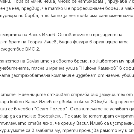
омени. Това са лични неща, много се натъжавам", признава И
н за нея, предвид, че татко й е професионален борец, а майк
 турнира по борба, тъй като за нея това има сантиментално
т смъртта на Васил Илиев. Основателят и президент на
ят брат на Георги Илиев, видна фигура в организираната
оследствие ВИС 2.
гангстер на Балканите за своето време, но животът му при
разнебитената, тясна и мрачна улица "Никола Каменов" в софи
ската застрахователна компания е издебнат от наемни убийц
истите. Наемниците откриват стрелба със заглушител от
ради който Васил Илиев се движи с около 20 км/ч. Зад прест
щи се в червен "Сеат Толедо". Охранителите не успяват д
макар да са тежко въоръжени. Те само констатират смъртт
стъплението става ясно, че срещу Васил Илиев са изстрелян
куршумите са в главата му, трети пронизва рамото му и сп