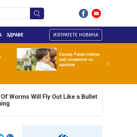
А
ЗДРАВЕ
ИЗПРАТЕТЕ НОВИНА
Башар Рахал показа
а
най-голямото си
щастие
Of Worms Will Fly Out Like a Bullet
ning