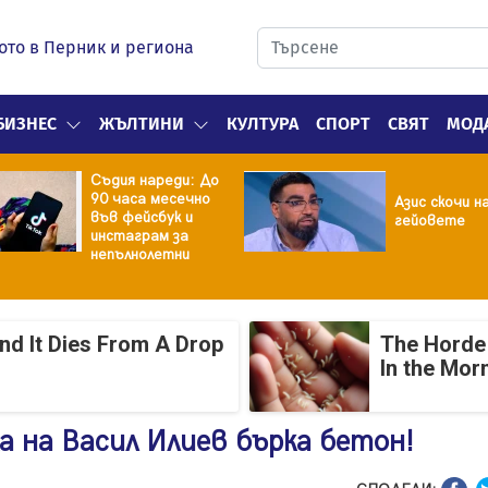
ото в Перник и региона
БИЗНЕС
ЖЪЛТИНИ
КУЛТУРА
СПОРТ
СВЯТ
МОД
Съдия нареди: До
90 часа месечно
Азис скочи н
във фейсбук и
гейовете
инстаграм за
непълнолетни
And It Dies From A Drop
The Horde 
In the Mor
 на Васил Илиев бърка бетон!