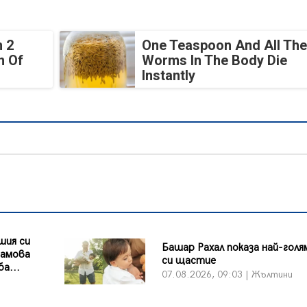
 2
One Teaspoon And All The
n Of
Worms In The Body Die
Instantly
шия си
Башар Рахал показа най-гол
рамова
си щастие
а...
07.08.2026, 09:03 | Жълтини