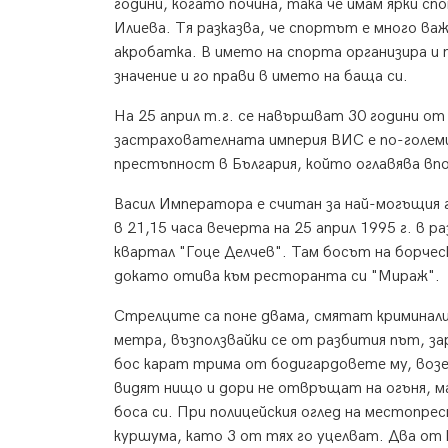
години, когато почина, така че имам ярки сп
Илиева. Тя разказва, че спортът е много важе
акробатка. В името на спорта организира и
значение и го прави в името на баща си.
На 25 април т.г. се навършват 30 години о
застрахователната империя ВИС е по-големи
престъпност в България, който оглавява вп
Васил Императора е считан за най-могъщия 
в 21,15 часа вечерта на 25 април 1995 г. в 
квартал "Гоце Делчев". Там босът на борче
докато отива към ресторанта си "Мираж".
Стрелците са поне двама, смятат криминал
метра, възползвайки се от разбития път, за
бос карат трима от бодигардовете му, возе
видят нищо и дори не отвръщат на огъня, 
боса си. При полицейския оглед на местопре
куршума, като 3 от тях го уцелват. Два от 