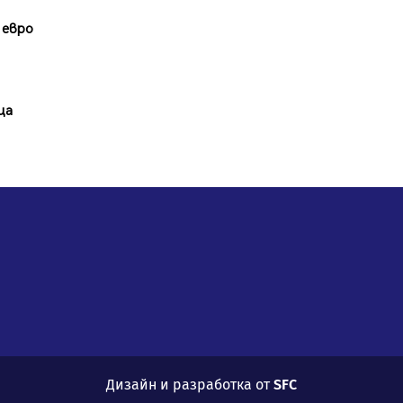
 евро
ца
Дизайн и разработка от
SFC