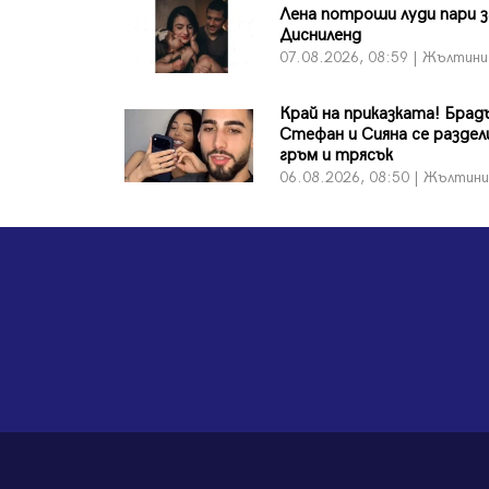
Лена потроши луди пари з
Дисниленд
07.08.2026, 08:59 | Жълтини
Край на приказката! Бра
Стефан и Сияна се раздел
гръм и трясък
06.08.2026, 08:50 | Жълтин