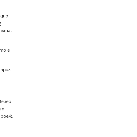
въглищните райони
05.08.2026, 14:57
едно
Звезди от световна сцена в
з
Перник ще пеят на Пернишката
ълта,
крепост
05.08.2026, 14:01
то е
„Топлофикация Перник“
напредва с дигитализацията на
отчетния процес
април
05.08.2026, 11:48
Радев: Работи се усилено за
спасяване на средствата по
Плана за справедлив преход за
Стара Загора, Кюстендил и
вечер
Перник
от
05.08.2026, 11:34
троеж.