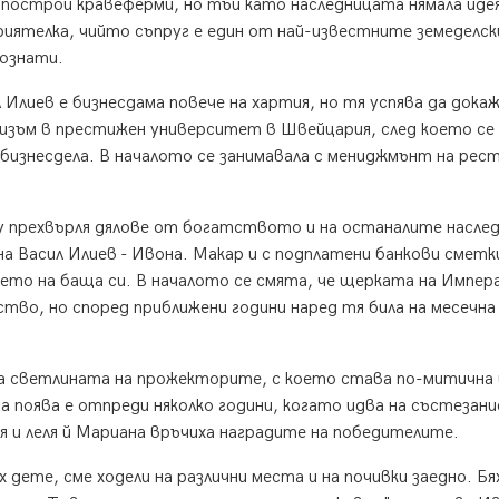
 построи кравеферми, но тъй като наследницата нямала иде
риятелка, чийто съпруг е един от най-известните земеделск
познати.
Илиев е бизнесдама повече на хартия, но тя успява да докаж
изъм в престижен университет в Швейцария, след което се
бизнесдела. В началото се занимавала с мениджмънт на ре
 прехвърля дялове от богатството и на останалите наслед
 Васил Илиев - Ивона. Макар и с подплатени банкови сметк
името на баща си. В началото се смята, че щерката на Импе
тво, но според приближени години наред тя била на месечна
ва светлината на прожекторите, с което става по-митична
 поява е отпреди няколко години, когато идва на състезани
я и леля й Мариана връчиха наградите на победителите.
 дете, сме ходели на различни места и на почивки заедно. Бях