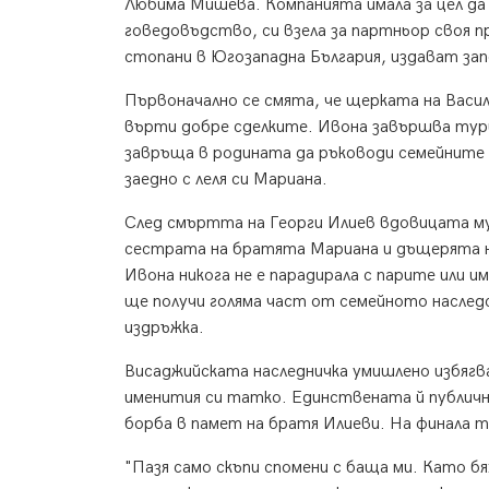
Любима Мишева. Компанията имала за цел да
говедовъдство, си взела за партньор своя п
стопани в Югозападна България, издават за
Първоначално се смята, че щерката на Васил 
върти добре сделките. Ивона завършва тур
завръща в родината да ръководи семейните 
заедно с леля си Мариана.
След смъртта на Георги Илиев вдовицата му
сестрата на братята Мариана и дъщерята на
Ивона никога не e парадирала с парите или 
ще получи голяма част от семейното наследс
издръжка.
Висаджийската наследничка умишлено избяг
именития си татко. Единствената й публична
борба в памет на братя Илиеви. На финала т
"Пазя само скъпи спомени с баща ми. Като бях