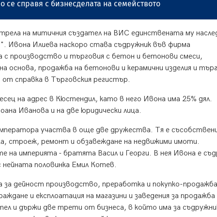
 се справя с бизнесделата на семейството
трела на митичния създател на ВИС единствената му насле
ес". Ивона Илиева наскоро става съдружник във фирма
а с производство и търговия с бетон и бетонови смеси,
жна основа, продажба на бетонови и керамични изделия и тър
 от справка в Търговския регистър.
сец на адрес в Кюстендил, като в него Ивона има 25% дял.
оана Иванова и на две юридически лица.
мператора участва в още две дружества. Тя е съсобствени
ка, строеж, ремонт и обзавеждане на недвижими имоти.
 на империята - братята Васил и Георги. В нея Ивона е съ
с нейната половинка Емил Котев.
а за дейност производство, преработка и покупко-продажба
аждане и експлоатация на магазини и заведения за продажба
ител и държи две трети от бизнеса, в който има за съдружни