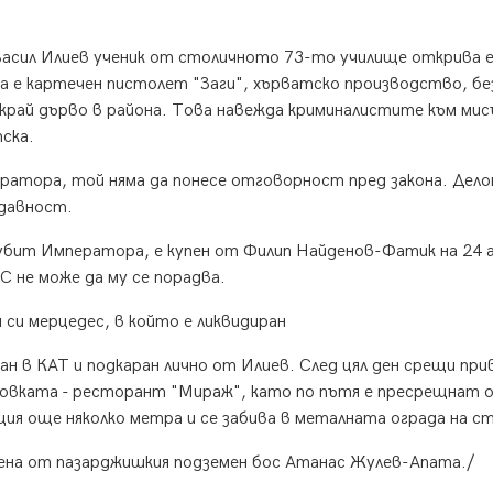
Васил Илиев ученик от столичното 73-то училище открива 
а е картечен пистолет "Заги", хърватско производство, бе
 край дърво в района. Това навежда криминалистите към мис
ска.
ратора, той няма да понесе отговорност пред закона. Дело
 давност.
убит Императора, е купен от Филип Найденов-Фатик на 24 
С не може да му се порадва.
 си мерцедес, в който е ликвидиран
 в КАТ и подкаран лично от Илиев. След цял ден срещи при
ровката - ресторант "Мираж", като по пътя е пресрещнат 
ия още няколко метра и се забива в металната ограда на с
упена от пазарджишкия подземен бос Атанас Жулев-Апата./