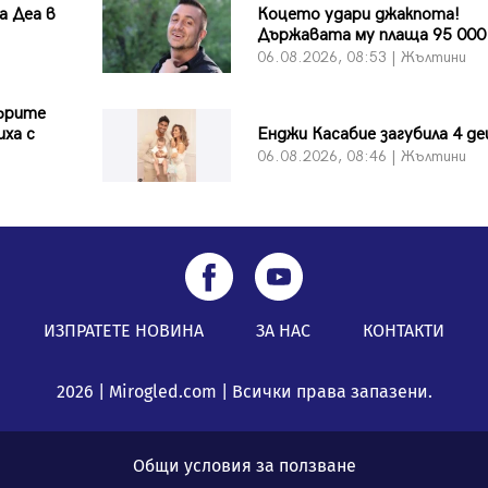
а Деа в
Коцето удари джакпота!
Държавата му плаща 95 000
06.08.2026, 08:53 | Жълтини
дърите
иха с
Енджи Касабие загубила 4 де
06.08.2026, 08:46 | Жълтини
и
ИЗПРАТЕТЕ НОВИНА
ЗА НАС
КОНТАКТИ
2026 | Mirogled.com | Всички права запазени.
Общи условия за ползване