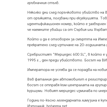
гръбначния стълб.
Няколко дни след поръчковото убийство на 
от оръжията, ползвани при екзекуцията. Тов
идентификационен номер, който е захвърлен
че наемните убийци са от Сърбия или Хърват
Който и да е отговорен за смъртта на Импе
прекратено след изтичане на 20-годишната
Сребристият "Мерцедес 600 SL", в който е 
1995 г., ден преди убийството. Босът на ВИ
Императора не успява да се порадва на новия
Във фаталния ден автомобилът е регистриран
босът се отправя към централата на групи
куршуми. Новият мерцедес изминава по инерц
Години по-късно легендарната лимузина е к
Източник: hotarena.net