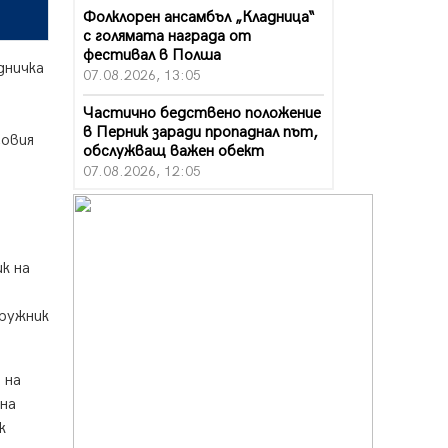
Фолклорен ансамбъл „Кладница“
с голямата награда от
фестивал в Полша
дничка
07.08.2026, 13:05
Частично бедствено положение
в Перник заради пропаднал път,
говия
обслужващ важен обект
07.08.2026, 12:05
Да отговорим на жегите с филм
под звездите днес и утре
07.08.2026, 10:21
к на
Първите крачки в помощ на
пенсионерите в Перник, вече са
дружник
факт
07.08.2026, 09:18
 на
Пак ограничават камионите по
магистралите в петък и неделя.
 на
Ето обходните маршрути
к
07.08.2026, 07:55