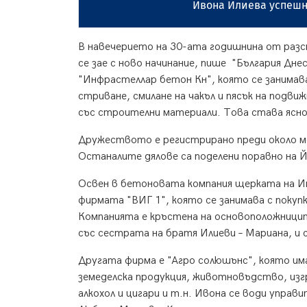
Ивона Илиева успешно
В навечерието на 30-ата годишнина от разс
се зае с ново начинание, пише "България Дн
"Инфрастеллар бетон Кн", която се занимав
стриване, смилане на чакъл и пясък на подви
със строителни материали. Това става ясно
Дружеството е регистрирано преди около ме
Останалите дялове са поделени поравно на Й
Освен в бетоновата компания щерката на И
фирмата "ВИГ 1", която се занимава с покуп
Компанията е кръстена на основоположниците
със сестрата на братя Илиеви – Мариана, и 
Другата фирма е "Агро солюшънс", която им
земеделска продукция, животновъдство, изгр
алкохол и цигари и т.н. Ивона се води управ