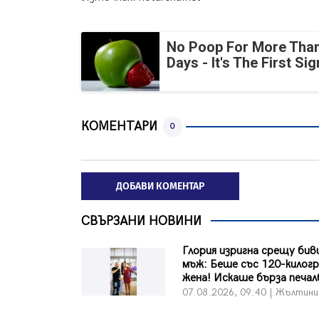
No Poop For More Than
Days - It's The First Sig
КОМЕНТАРИ
0
ДОБАВИ КОМЕНТАР
СВЪРЗАНИ НОВИНИ
Глория изригна срещу бив
мъж: Беше със 120-килог
жена! Искаше бърза печалб
07.08.2026, 09:40 | Жълтини