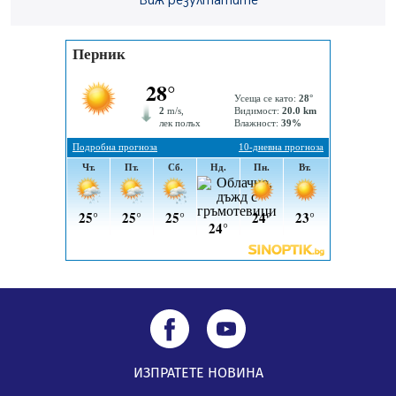
Виж резултатите
5 случая на хепатит от началото на юли до сега в
Перник
05.08.2026, 00:32
Обвинител от Перник оглави Независимо сдружение
на българските прокурори
04.08.2026, 15:31
Новите влакове снабдени с климатик и Wi-Fi връзка
тръгват от понеделник
04.08.2026, 14:24
ИЗПРАТЕТЕ НОВИНА