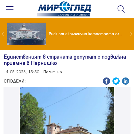
„Тиха пандемия“: Увеличава се антибиотичната резистентност при децата
Риск от екологична катастрофа след нефтен разлив
Единственият в страната депутат с подвижна
приемна в Пернишко
14.05.2026, 15:50 | Политика
СПОДЕЛИ: