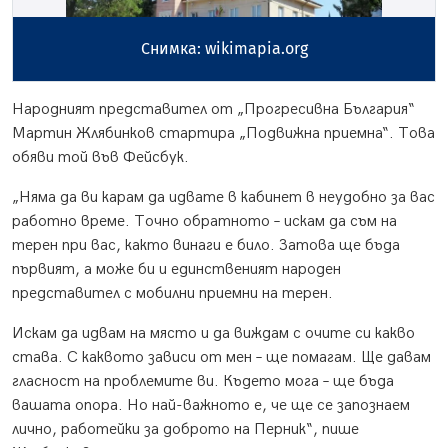
Снимка: wikimapia.org
Народният представител от „Прогресивна България“
Мартин Жлябинков стартира „Подвижна приемна“. Това
обяви той във Фейсбук.
„Няма да ви карам да идвате в кабинет в неудобно за вас
работно време. Точно обратното – искам да съм на
терен при вас, както винаги е било. Затова ще бъда
първият, а може би и единственият народен
представител с мобилни приемни на терен.
Искам да идвам на място и да виждам с очите си какво
става. С каквото зависи от мен – ще помагам. Ще давам
гласност на проблемите ви. Където мога – ще бъда
вашата опора. Но най-важното е, че ще се запознаем
лично, работейки за доброто на Перник“, пише