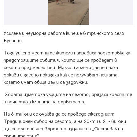
Усилена и неуморна работа кипеше в трънското село
Бусинци.
Този уикенд местните жители направиха подготовка за
предстоящите събития, които ще се проведат в
селото през месец юни. Малки и големи запретнаха
ръкави и заедно показаха как се получават нещата,
когато имат обща цел и са задружни.
Хората изметоха улиците на селото, орязаха храстите
и почистиха клоните на дърветата.
На 6-ти юни се очаква да се проведе ежегодният
Традиционен събор на селото, а на 20-ти и 21- ви юни
ще се състои четвъртото издание на „Фестивал на
сръчните ръце“.