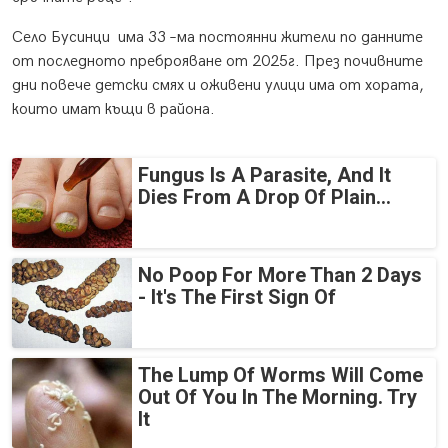
Село Бусинци има 33 –ма постоянни жители по данните
от последното преброяване от 2025г. През почивните
дни повече детски смях и оживени улици има от хората,
които имат къщи в района.
Fungus Is A Parasite, And It
Dies From A Drop Of Plain...
No Poop For More Than 2 Days
- It's The First Sign Of
The Lump Of Worms Will Come
Out Of You In The Morning. Try
It