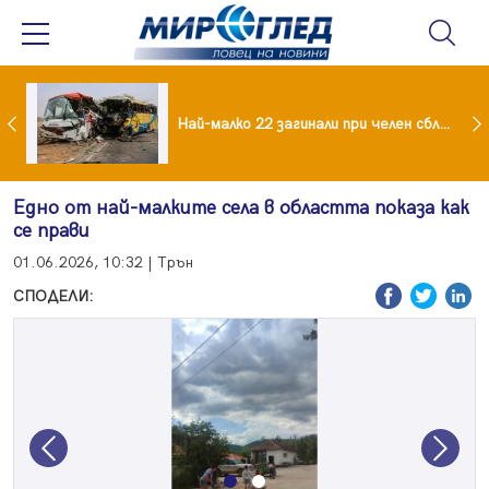
езидент: Искаме споразумение със САЩ , но без компромиси
Най-малко 22 загинали при челен сблъсък между два автобуса
Едно от най-малките села в областта показа как
се прави
01.06.2026, 10:32 | Трън
СПОДЕЛИ:
Previous
Next