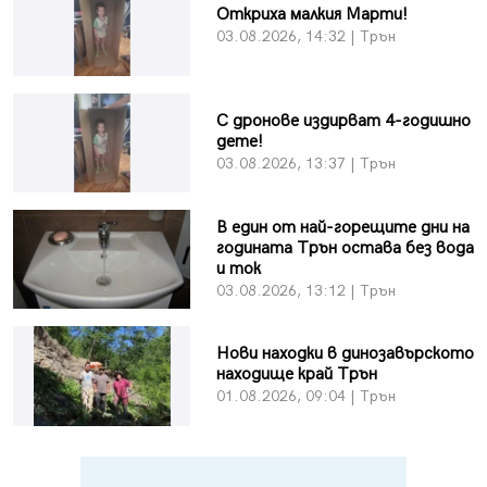
Откриха малкия Марти!
03.08.2026, 14:32 | Трън
С дронове издирват 4-годишно
дете!
03.08.2026, 13:37 | Трън
В един от най-горещите дни на
годината Трън остава без вода
и ток
03.08.2026, 13:12 | Трън
Нови находки в динозавърското
находище край Трън
01.08.2026, 09:04 | Трън