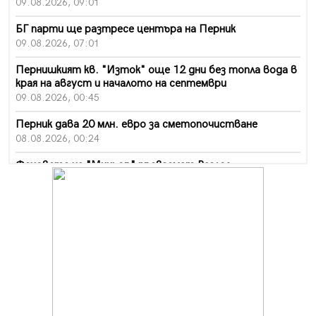
09.08.2026, 09:01
БГ парти ще разтресе центъра на Перник
09.08.2026, 07:01
Пернишкият кв. "Изток" още 12 дни без топла вода в
края на август и началото на септември
09.08.2026, 00:45
Перник дава 20 млн. евро за сметопочистване
08.08.2026, 00:24
Феновете на "Миньор" превземат Разлог
07.08.2026, 14:52
Ремонтът на ул. "Ален мак" в Перник е в заключителен
етап
07.08.2026, 14:10
Фолклорен ансамбъл „Кладница“ с голямата награда от
фестивал в Полша
07.08.2026, 13:05
Частично бедствено положение в Перник заради