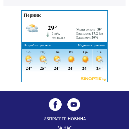
Звезди от световна сцена в Перник ще пеят на
Пернишката крепост
05.08.2026, 14:01
„Топлофикация Перник“ напредва с дигитализацията
на отчетния процес
05.08.2026, 11:48
ИЗПРАТЕТЕ НОВИНА
ЗА НАС