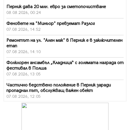
Перник дава 20 млн. евро за сметопочистване
08.08.2026, 00:24
Феновете на "Миньор" превземат Разлог
07.08.2026, 14:52
Ремонтът на ул. "Ален мак" в Перник е в заключителен
етап
07.08.2026, 14:10
Фолклорен ансамбъл „Кладница“ с голямата награда от
фестивал в Полша
07.08.2026, 13:05
Частично бедствено положение в Перник заради
пропаднал път, обслужващ важен обект
07.08.2026, 12:05
Да отговорим на жегите с филм под звездите днес и
утре
07.08.2026, 10:21
Първите крачки в помощ на пенсионерите в Перник,