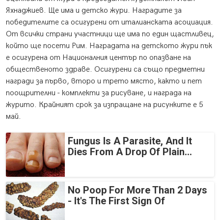
Яхнаджиев. Ще има и детско жури. Наградите за
победителите са осигурени от италианската асоциация.
От всички страни участници ще има по един щастливец,
който ще посети Рим. Наградата на детското жури пък
е осигурена от Националния център по опазване на
общественото здраве. Осигурени са също предметни
награди за първо, второ и трето място, както и пет
поощрителни - комплекти за рисуване, и награда на
журито. Крайният срок за изпращане на рисунките е 5
май.
Fungus Is A Parasite, And It
Dies From A Drop Of Plain...
No Poop For More Than 2 Days
- It's The First Sign Of