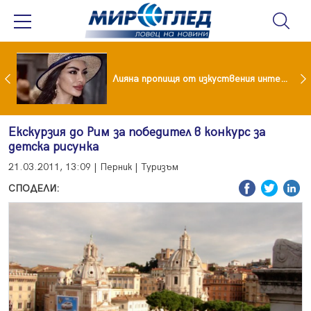
Популярен риалити герой заряза жена си заради друга
Лияна пропищя от изкуствения интелект
Екскурзия до Рим за победител в конкурс за
детска рисунка
21.03.2011, 13:09 | Перник | Туризъм
СПОДЕЛИ: