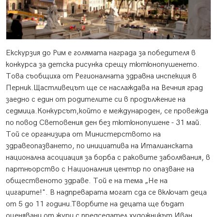
Екскурзия до Рим е голямата награда за победителя в
конкурса за детска рисунка срещу тютюнопушенето.
Това съобщиха от Регионалната здравна инспекция в
Перник.
Щастливецът ще се наслаждава на Вечния град
заедно с един от родителите си в продължение на
седмица.Конкурсът,който е международен, се провежда
по повод Световения ден без тютюнопушене - 31 май.
Той се организира от Министерството на
здравеопазването, по инициатива на Италианската
национална асоциация за борба с раковите заболявания, в
партньорство с Националния център по опазване на
общественото здраве. Той е на тема „Не на
цигарите!". В надпреварата могат сда се включат деца
от 5 до 11 години.Творбите на децата ще бъдат
оценявани от жури с председател художникът Иван