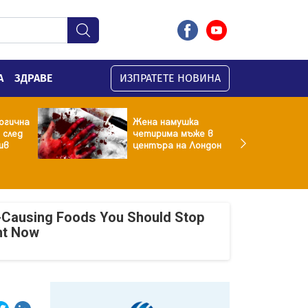
А
ЗДРАВЕ
ИЗПРАТЕТЕ НОВИНА
огична
Жена намушка
 след
четирима мъже в
ив
центъра на Лондон
-Causing Foods You Should Stop
ht Now