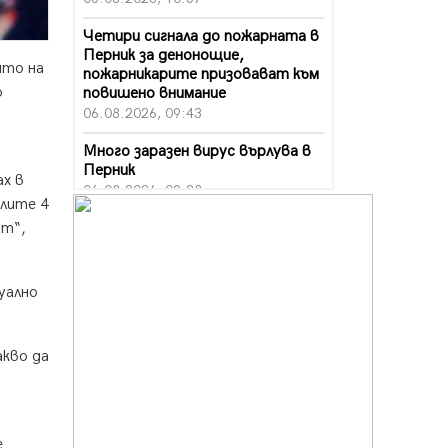
Четири сигнала до пожарната в
Перник за денонощие,
ито на
пожарникарите призовават към
о
повишено внимание
06.08.2026, 09:43
Много заразен вирус върлува в
Перник
ах в
06.08.2026, 09:28
алите 4
Проверки за спазване правилата
ът“,
за пожарна безопасност по
време на жътвената кампания в
Перник
уално
06.08.2026, 07:51
Ето какви забавления ще има
акво да
през август в Перник
06.08.2026, 00:48
Пернишки експерт за фишинг
измамите: Проверявайте
е