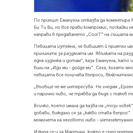
По принцип Емануела отказва да коментира 
Би Ти Ви, но все прави компромис, пускайки н
направи в предаването „CoolT“ на същата м
Певицата изтъкна, че бившият й приятел има
причините за раздялата им. Ябълката на разд
една издънка и дотам“, каза Емануела, като 
били на „Иди ми – дойде ми“. Сега, когато 
певицата все получава въпроси, включително
„Въобще не ме интересува. Не гледам „Ерген
и парично ниво, че трябва да бъде с такъв т
Всичко, което имала да казва на „този човек“
добави, виждало се за „какво става въпрос“
момичета на неговото ниво – интелектуално 
Изказа се и за Мартина, която е сред прет