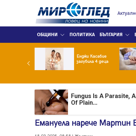
Актуалн
ОБЩИНИ
ПОЛИТИКА
БЪЛГАРИЯ
й на
казката!
Енджи Касабие
дърите
загубила 4 деца
фан и Сияна се
делиха с гръм и
сък
Fungus Is A Parasite, 
Of Plain...
Емануела нарече Мартин Е