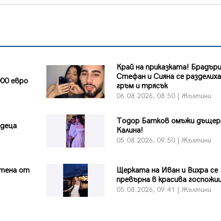
Край на приказката! Брадър
Стефан и Сияна се разделиха
00 евро
гръм и трясък
и
06.08.2026, 08:50 | Жълтини
Тодор Батков омъжи дъщер
 деца
Калина!
и
05.08.2026, 09:50 | Жълтини
тена от
Щерката на Иван и Вихра се
превърна в красива госпожи
и
05.08.2026, 09:41 | Жълтини