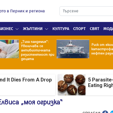
ото в Перник и региона
БИЗНЕС
ЖЪЛТИНИ
КУЛТУРА
СПОРТ
СВЯТ
МОД
„Тиха пандемия“:
Риск от екол
Увеличава се
катастрофа
антибиотичната
нефтен разл
резистентност при
децата
And It Dies From A Drop
5 Parasite
Eating Rig
лвиса „моя огризка“