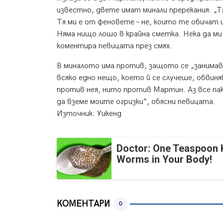
известно, двете имат минали пререкания. „Тя
Тя ми е от феновете – не, които те обичат 
Няма нищо лошо в крайна сметка. Нека да м
коментира певицата през смях.
В миналото има против, защото се „занимава
всяко едно нещо, което й се случеше, обвиня
против нея, нито против Мартин. Аз все пак
да вземе моите огризки“, обясни певицата.
Източник: Уикенд
Doctor: One Teaspoon Ki
Worms in Your Body!
КОМЕНТАРИ
0