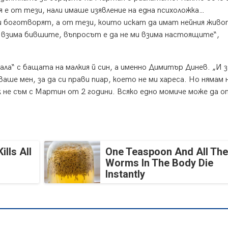
 е от тези, нали имаше изявление на една психоложка…
и боготворят, а от тези, които искат да имат нейния живо
и взима бившите, въпросът е да не ми взима настоящите“,
ла“ с бащата на малкия й син, а именно Димитър Динев. „И з
ваше мен, за да си прави пиар, което не ми хареса. Но нямам
 не съм с Мартин от 2 години. Всяко едно момиче може да о
lls All
One Teaspoon And All The
Worms In The Body Die
Instantly