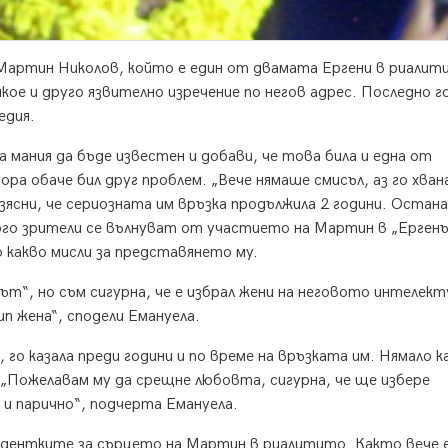
Мартин Николов, който е един от двамата Ергени в риалит
якое и друго язвително изречение по негов адрес. Последно г
едия.
 мания да бъде известен и добави, че това била и една от
ора обаче бил друг проблем. „Вече нямаше смисъл, аз го хван
изясни, че сериозната им връзка продължила 2 години. Остан
много зрители се вълнуват от участието на Мартин в „Ерген
 какво мисли за представянето му.
ът“, но съм сигурна, че е избрал жени на неговото интелект
ип жена“, сподели Емануела.
, го казала преди години и по време на връзката им. Нямало к
. „Пожелавам му да срещне любовта, сигурна, че ще избере
и парично“, подчерта Емануела.
ендентките за сърцето на Мартин в риалитито. Както вече 