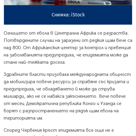
Снимка: iStock
Огнището от ебола в Централна Африка се разраства.
Потвърдените случаи на заразени от редкия щам вече са
над 800. От Африканския център за контрол и превенция
на заболяванията предупредиха, че епидемията може да
стане най-тежката досега.
Здравните власти призоваха международната общност
да мобилизира повече ресурси за справяне със кризата и
предупредиха, че овладяването й може да струва
милиарди, ако не се навакса закъснението. Вече повече
от месец Демократична република Конго и Уганда се
борят с разпространението на рядък щам ебола на
територията им.
Според Червения кръст епидемията все още не е