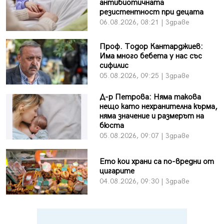
антибиотичната
резистентност при децата
06.08.2026, 08:21 | Здраве
Проф. Тодор Кантарджиев:
Има много бебета у нас със
сифилис
05.08.2026, 09:25 | Здраве
Д-р Петрова: Няма такова
нещо като нехранителна кърма,
няма значение и размерът на
бюста
05.08.2026, 09:07 | Здраве
Ето кои храни са по-вредни от
цигарите
04.08.2026, 09:30 | Здраве