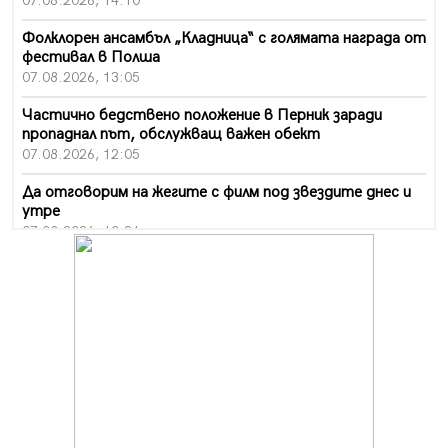
07.08.2026, 14:10
Фолклорен ансамбъл „Кладница“ с голямата награда от
фестивал в Полша
07.08.2026, 13:05
Частично бедствено положение в Перник заради
пропаднал път, обслужващ важен обект
07.08.2026, 12:05
Да отговорим на жегите с филм под звездите днес и
утре
07.08.2026, 10:21
Първите крачки в помощ на пенсионерите в Перник,
вече са факт
07.08.2026, 09:18
Пак ограничават камионите по магистралите в петък
и неделя. Ето обходните маршрути
07.08.2026, 07:55
Ето какво вдъхнови Здравка Евтимова за новата ѝ
книга