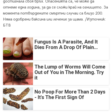
достигнала своя връх. Опасенията са, че може да
отнеме една година, за да се сложи край на огнището. За
момента потвърдените смъртни случаи са близо 200.
Няма одобрени ваксина или лечение за щама. /Източник:
БТВ
Fungus Is A Parasite, And It
Dies From A Drop Of Plain...
The Lump of Worms Will Come
Out of You in The Morning. Try
it
No Poop For More Than 2 Days
- It's The First Sign Of