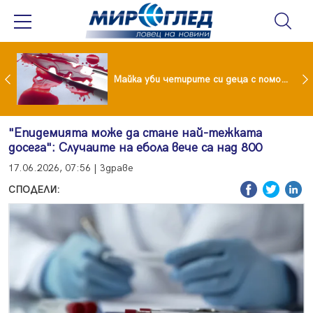
Проф.Кантарджиев: Пазете се от комарите и полово предаваните инфекции
Майка уби четирите си деца с помощта на баба им, след което се самоуби
"Епидемията може да стане най-тежката
досега": Случаите на ебола вече са над 800
17.06.2026, 07:56 | Здраве
СПОДЕЛИ: