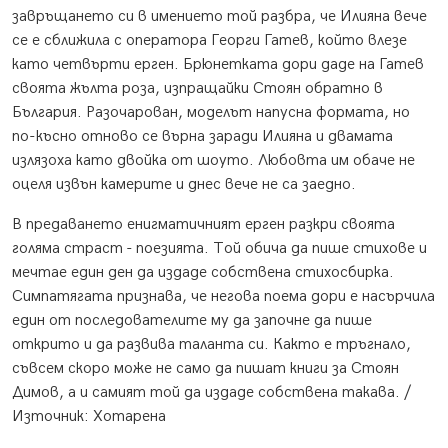
завръщането си в имението той разбра, че Илияна вече
се е сближила с оператора Георги Гатев, който влезе
като четвърти ерген. Брюнетката дори даде на Гатев
своята жълта роза, изпращайки Стоян обратно в
България. Разочарован, моделът напусна формата, но
по-късно отново се върна заради Илияна и двамата
излязоха като двойка от шоуто. Любовта им обаче не
оцеля извън камерите и днес вече не са заедно.
В предаването енигматичният ерген разкри своята
голяма страст - поезията. Той обича да пише стихове и
мечтае един ден да издаде собствена стихосбирка.
Симпатягата признава, че негова поема дори е насърчила
един от последователите му да започне да пише
открито и да развива таланта си. Както е тръгнало,
съвсем скоро може не само да пишат книги за Стоян
Димов, а и самият той да издаде собствена такава. /
Източник: Хотарена