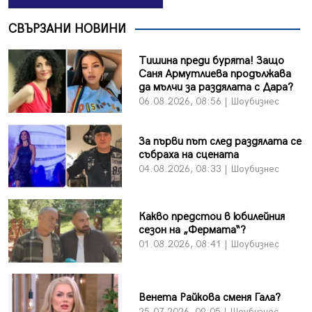
СВЪРЗАНИ НОВИНИ
Тишина преди бурята! Защо
Саня Армутлиева продължава
да мълчи за раздялата с Дара?
06.08.2026, 08:56 | Шоубизнес
За първи път след раздялата се
събраха на сцената
04.08.2026, 08:33 | Шоубизнес
Какво предстои в юбилейния
сезон на „Фермата“?
01.08.2026, 08:41 | Шоубизнес
Венета Райкова сменя Гала?
25.07.2026, 09:05 | Шоубизнес