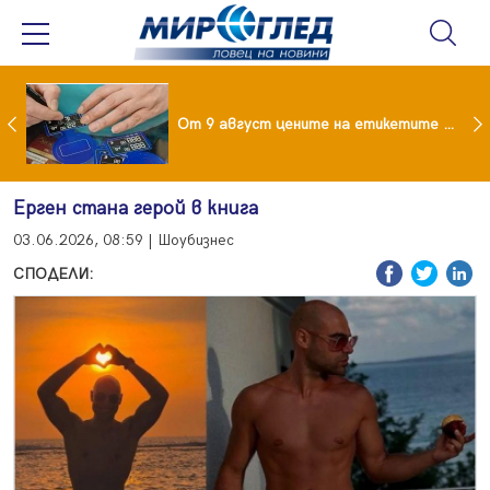
 за изграждане на 13-етажна "мегаджамия" разгневи жителите на Лондон
От 9 август цените на етикетите само в евро
Ерген стана герой в книга
03.06.2026, 08:59 | Шоубизнес
СПОДЕЛИ: