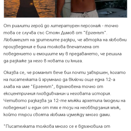
От риалити герой до литературен персонаж - точно
това се случва със Стоян Димов от "Ергенът".
Любимецът на зрителите разкри, че авторка на любовни
произведения е била толкова впечатлена от
поведението и емоциите му в предаването, че решила
да разкаже за него в новата си книга.
Оказва се, че романът вече бил почти завършен, когато
на писателката й хрумнало да включи още една 12-а
глава на име "Ергенът", вдъхновена точно от
ексцентричния пловдивчанин и неговата история.
Четивото разказва за 12-те мъжки архетипа (модели на
поведение) и един от тях е този на необвързания мъж,
който търси своята любима измежду много дами.
"Писателката толкова много се е вдъхновила от