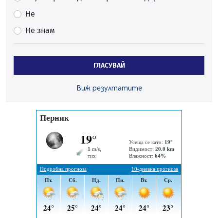
Непълнолетни с електрически тротинетки
Не
санкционирани при нощна проверка в Перник
Не знам
05.08.2026, 10:00
По-малко тежки катастрофи в Пернишко от
началото на годината
ГЛАСУВАЙ
05.08.2026, 09:30
Здравният министър Катя Ивкова и депутата от
Виж резултатите
Перник Мартин Жлябинков обходиха здравни
заведения в Перник
05.08.2026, 09:06
Извънредният и пълномощен посланик на Иран на
посещение в музея в Перник
05.08.2026, 09:02
Млади мъже от Перник в инициатива „Перник
подкрепя своите пенсионери“
05.08.2026, 08:57