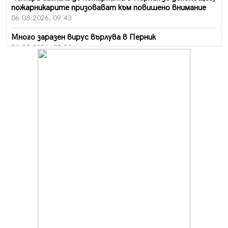
пожарникарите призовават към повишено внимание
06.08.2026, 09:43
Много заразен вирус върлува в Перник
06.08.2026, 09:28
Проверки за спазване правилата за пожарна
безопасност по време на жътвената кампания в
Перник
06.08.2026, 07:51
Ето какви забавления ще има през август в Перник
06.08.2026, 00:48
Пернишки експерт за фишинг измамите:
Проверявайте съмнителните линкове в bezopasno.net
05.08.2026, 15:42
На 95 години почина Лиляна Десова
05.08.2026, 15:18
Радев: Работи се активно за запазването на
средствата по Плана за справедлив преход за