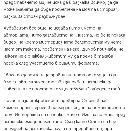
представянето ми, че иска да й разкажа всичко, за да
може главата да бъде посветена на моята история",
разкрива Стоян развълнуван.
Хубавецът все още не издава нито името на
авторката, нито заглавието на книгата, но вече показа
видео, на което мистериозната белетристка му чете
част от текста, посветен на него. Димов признава, че
никога не е очаквал животът му да поеме в такава
посока след участието в риалити формата.
"Когато започнеш да правиш нещата от сърце и да
бъдеш автентичен, тогава започваш истински да
живееш, а не просто да съществуваш", убеден е той.
Точно тази откровеност превърна Стоян в най-
коментирания ерген в последния сезон на романтичното
шоу. Историята на синеокия мачо с Илияна премина през
истински емоционален хаос. След като Стоян си взе
осемдневна психическа пауза от предаването, при