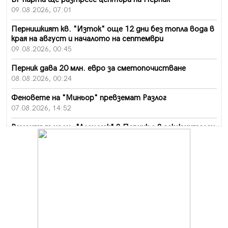
09.08.2026, 07:01
Пернишкият кв. "Изток" още 12 дни без топла вода в
края на август и началото на септември
09.08.2026, 00:45
Перник дава 20 млн. евро за сметопочистване
08.08.2026, 00:24
Феновете на "Миньор" превземат Разлог
07.08.2026, 14:52
Ремонтът на ул. "Ален мак" в Перник е в заключителен
етап
07.08.2026, 14:10
Фолклорен ансамбъл „Кладница“ с голямата награда от
фестивал в Полша
07.08.2026, 13:05
Частично бедствено положение в Перник заради
пропаднал път, обслужващ важен обект
07.08.2026, 12:05