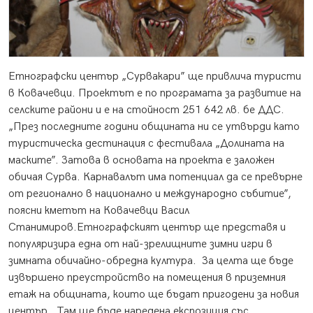
Етнографски център „Сурвакари” ще привлича туристи
в Ковачевци. Проектът е по програмата за развитие на
селските райони и е на стойност 251 642 лв. бе ДДС.
„През последните години общината ни се утвърди като
туристическа дестинация с фестивала „Долината на
маските”. Затова в основата на проекта е заложен
обичая Сурва. Карнавалът има потенциал да се превърне
от регионално в национално и международно събитие”,
поясни кметът на Ковачевци Васил
Станимиров.Етнографският център ще представя и
популяризира една от най-зрелищните зимни игри в
зимната обичайно-обредна култура. За целта ще бъде
извършено преустройство на помещения в приземния
етаж на общината, които ще бъдат пригодени за новия
център. Там ще бъде наредена експозиция със