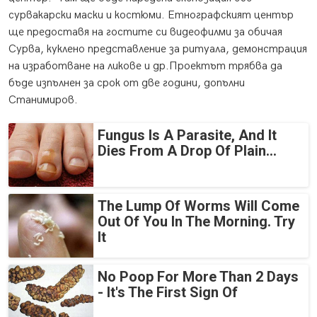
сурвакарски маски и костюми. Етнографският център
ще предоставя на гостите си видеофилми за обичая
Сурва, куклено представление за ритуала, демонстрация
на изработване на ликове и др.Проектът трябва да
бъде изпълнен за срок от две години, допълни
Станимиров.
Fungus Is A Parasite, And It
Dies From A Drop Of Plain...
The Lump Of Worms Will Come
Out Of You In The Morning. Try
It
No Poop For More Than 2 Days
- It's The First Sign Of