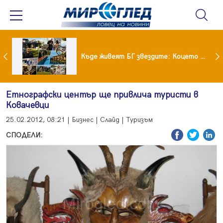
Ето го новият на Мартина от "Ергенът"
Къде живеят БГ звездите: Коцето с дворец, Лозанова с имение, Миро с дом за над 2 млн. евро
Етнографски център ще привлича туристи в
Ковачевци
25.02.2012, 08:21 | Бизнес | Слайд | Туризъм
СПОДЕЛИ: