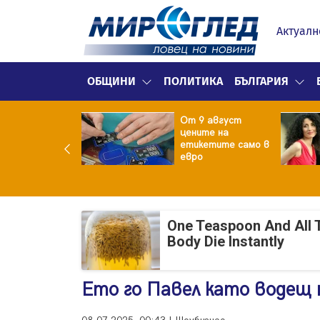
Актуалн
ОБЩИНИ
ПОЛИТИКА
БЪЛГАРИЯ
ект за
От 9 август
раждане на 13-
цените на
жна
етикетите само в
гаджамия"
евро
гневи жителите
Лондон
One Teaspoon And All 
Body Die Instantly
Ето го Павел като водещ 