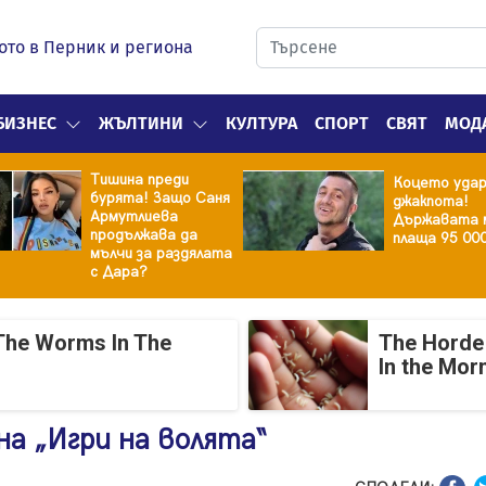
ото в Перник и региона
БИЗНЕС
ЖЪЛТИНИ
КУЛТУРА
СПОРТ
СВЯТ
МОД
Тишина преди
Коцето уда
бурята! Защо Саня
джакпота!
Армутлиева
Държавата 
продължава да
плаща 95 00
мълчи за раздялата
с Дара?
The Worms In The
The Horde 
In the Mor
на „Игри на волята“