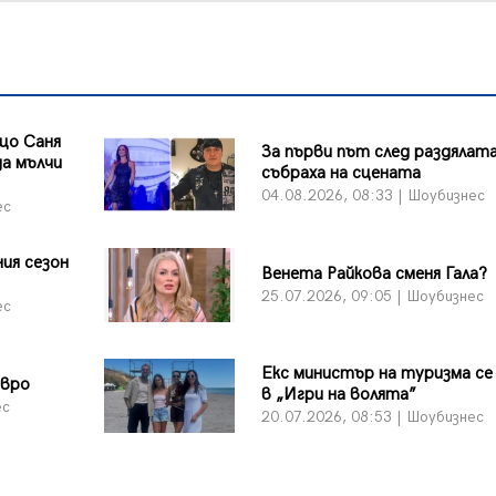
що Саня
За първи път след раздялата
а мълчи
събраха на сцената
04.08.2026, 08:33 | Шоубизнес
ес
ия сезон
Венета Райкова сменя Гала?
25.07.2026, 09:05 | Шоубизнес
ес
Екс министър на туризма се
евро
в „Игри на волята”
ес
20.07.2026, 08:53 | Шоубизнес