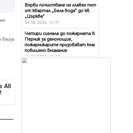
Върви почистване на главен път
от квартал „Бела вода“ до кв.
„Църква“
лно
06.08.2026, 10:57
Четири сигнала до пожарната в
Перник за денонощие,
о влиза
пожарникарите призовават към
повишено внимание
06.08.2026, 09:43
Много заразен вирус върлува в
Перник
06.08.2026, 09:28
 All
Проверки за спазване правилата
!
за пожарна безопасност по
време на жътвената кампания в
Перник
06.08.2026, 07:51
Ето какви забавления ще има
през август в Перник