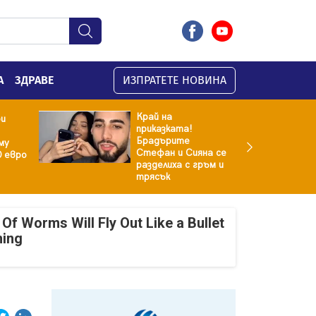
А
ЗДРАВЕ
ИЗПРАТЕТЕ НОВИНА
Край на
ри
приказката!
Брадърите
му
Стефан и Сияна се
0 евро
разделиха с гръм и
трясък
Of Worms Will Fly Out Like a Bullet
ning