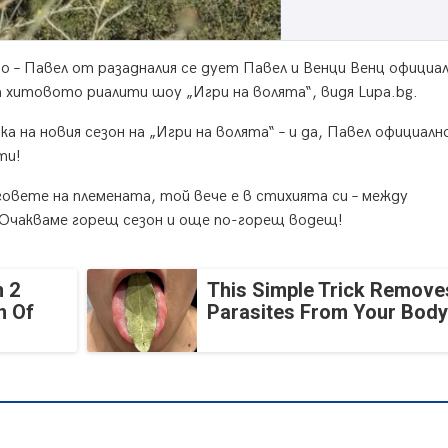
сно – Павел от разадналия се дует Павел и Венци Венц официа
а хитовото риалити шоу „Игри на волята“, видя Lupa.bg.
 на новия сезон на „Игри на волята“ – и да, Павел официалн
ти!
говете на племената, той вече е в стихията си – между
. Очакваме горещ сезон и още по-горещ водещ!
 2
This Simple Trick Removes
n Of
Parasites From Your Body