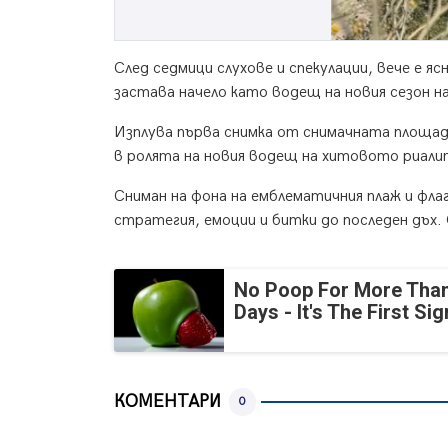
След седмици слухове и спекулации, вече е я
застава начело като водещ на новия сезон н
Изплува първа снимка от снимачната площадка
в ролята на новия водещ на хитовото риали
Сниман на фона на емблематичния плаж и фла
стратегия, емоции и битки до последен дъх
No Poop For More Than
Days - It's The First Sig
КОМЕНТАРИ
0