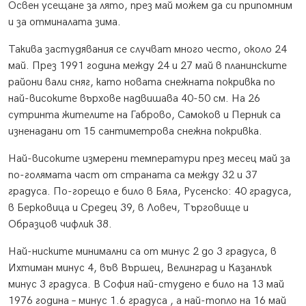
Освен усещане за лято, през май можем да си припомним
и за отминалата зима.
Такива застудявания се случват много често, около 24
май. През 1991 година между 24 и 27 май в планинските
райони вали сняг, като новата снежната покривка по
най-високите върхове надвишава 40-50 см. На 26
сутринта жителите на Габрово, Самоков и Перник са
изненадани от 15 сантиметрова снежна покривка.
Най-високите измерени температури през месец май за
по-голямата част от страната са между 32 и 37
градуса. По-горещо е било в Бяла, Русенско: 40 градуса,
в Берковица и Средец 39, в Ловеч, Търговище и
Образцов чифлик 38.
Най-ниските минимални са от минус 2 до 3 градуса, в
Ихтиман минус 4, във Вършец, Велинград и Казанлък
минус 3 градуса. В София най-студено е било на 13 май
1976 година – минус 1.6 градуса , а най-топло на 16 май