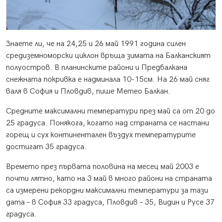
Знаете ли, че на 24,25 и 26 май 1991 година силен
средиземноморски циклон връща зимата на Балканският
полуостров. В планинските райони и Предбалкана
снежната покривка е надминала 10-15см. На 26 май сняг
валя в София и Пловдив, пише Метео Балкан.
Средните максимални температури през май са от 20 до
25 градуса. Понякога, когато над страната се настани
горещ и сух континентален въздух температурите
достигат 35 градуса.
Времето през първата половина на месец май 2003 е
почти лятно, като на 3 май в много райони на страната
са измерени рекордни максимални температури за тази
дата – в София 33 градуса, Пловдив – 35, Видин и Русе 37
градуса.