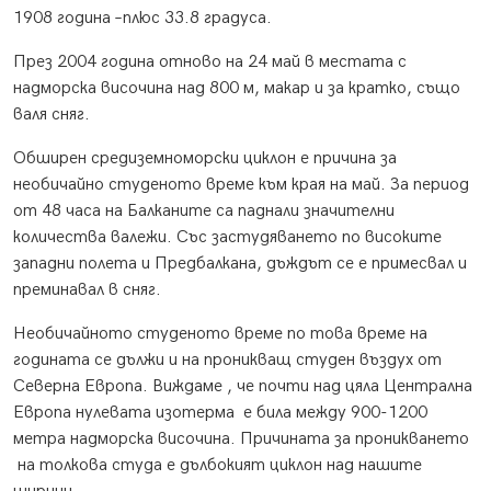
1908 година –плюс 33.8 градуса.
През 2004 година отново на 24 май в местата с
надморска височина над 800 м, макар и за кратко, също
валя сняг.
Обширен средиземноморски циклон е причина за
необичайно студеното време към края на май. За период
от 48 часа на Балканите са паднали значителни
количества валежи. Със застудяването по високите
западни полета и Предбалкана, дъждът се е примесвал и
преминавал в сняг.
Необичайното студеното време по това време на
годината се дължи и на проникващ студен въздух от
Северна Европа. Виждаме , че почти над цяла Централна
Европа нулевата изотерма е била между 900-1200
метра надморска височина. Причината за проникването
на толкова студа е дълбокият циклон над нашите