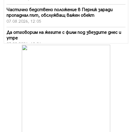
Частично бедствено положение в Перник заради
пропаднал път, обслужващ важен обект
07.08.2026, 12:05
Да отговорим на жегите с филм под звездите днес и
утре
07.08.2026, 10:21
Първите крачки в помощ на пенсионерите в Перник,
вече са факт
07.08.2026, 09:18
Пак ограничават камионите по магистралите в петък
и неделя. Ето обходните маршрути
07.08.2026, 07:55
Ето какво вдъхнови Здравка Евтимова за новата ѝ
книга
07.08.2026, 00:11
Продължава изграждането на нови паркоместа в
Перник