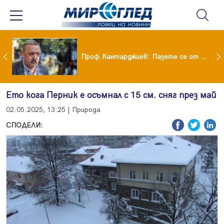
шия си мъж: Беше със 120-килограмова жена! Искаше бърза печалба...
Проф.Кантарджиев: Пазете се от комарите и полово предаваните инфекции
Ето кога Перник е осъмнал с 15 см. сняг през май
02.05.2025, 13:25 | Природа
СПОДЕЛИ: