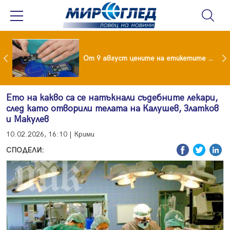
 за изграждане на 13-етажна "мегаджамия" разгневи жителите на Лондон
От 9 август цените на етикетите само в евро
Ето на какво са се натъкнали съдебните лекари,
след като отворили телата на Калушев, Златков
и Макулев
10.02.2026, 16:10 | Крими
СПОДЕЛИ: