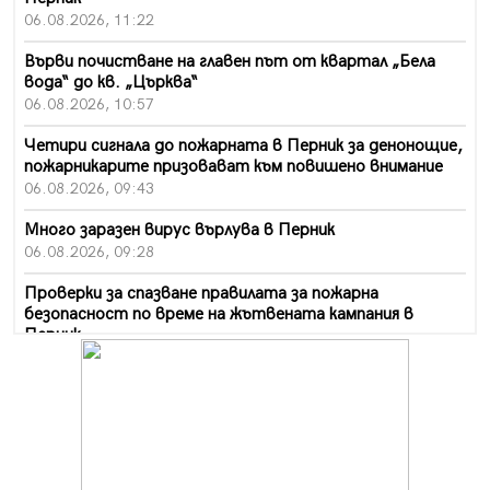
06.08.2026, 11:22
Върви почистване на главен път от квартал „Бела
вода“ до кв. „Църква“
06.08.2026, 10:57
Четири сигнала до пожарната в Перник за денонощие,
пожарникарите призовават към повишено внимание
06.08.2026, 09:43
Много заразен вирус върлува в Перник
06.08.2026, 09:28
Проверки за спазване правилата за пожарна
безопасност по време на жътвената кампания в
Перник
06.08.2026, 07:51
Ето какви забавления ще има през август в Перник
06.08.2026, 00:48
Пернишки експерт за фишинг измамите:
Проверявайте съмнителните линкове в bezopasno.net