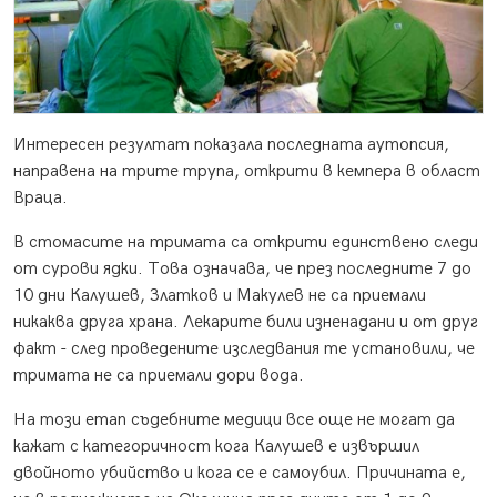
Интересен резултат показала последната аутопсия,
направена на трите трупа, открити в кемпера в област
Враца.
В стомасите на тримата са открити единствено следи
от сурови ядки. Това означава, че през последните 7 до
10 дни Калушев, Златков и Макулев не са приемали
никаква друга храна. Лекарите били изненадани и от друг
факт - след проведените изследвания те установили, че
тримата не са приемали дори вода.
На този етап съдебните медици все още не могат да
кажат с категоричност кога Калушев е извършил
двойното убийство и кога се е самоубил. Причината е,