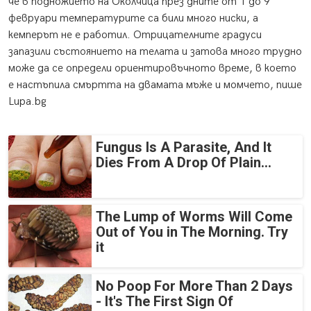
че в подножието на Околчица през дните от 1 до 9
февруари температурите са били много ниски, а
кемперът не е работил. Отрицателните градуси
запазили състоянието на телата и затова много трудно
може да се определи ориентировъчното време, в което
е настъпила смъртта на двамата мъже и момчето, пише
Lupa.bg
Fungus Is A Parasite, And It
Dies From A Drop Of Plain...
The Lump of Worms Will Come
Out of You in The Morning. Try
it
No Poop For More Than 2 Days
- It's The First Sign Of