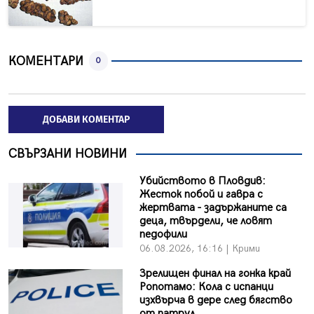
КОМЕНТАРИ
0
ДОБАВИ КОМЕНТАР
СВЪРЗАНИ НОВИНИ
Убийството в Пловдив:
Жесток побой и гавра с
жертвата - задържаните са
деца, твърдели, че ловят
педофили
06.08.2026, 16:16 | Крими
Зрелищен финал на гонка край
Ропотамо: Кола с испанци
изхвърча в дере след бягство
от патрул