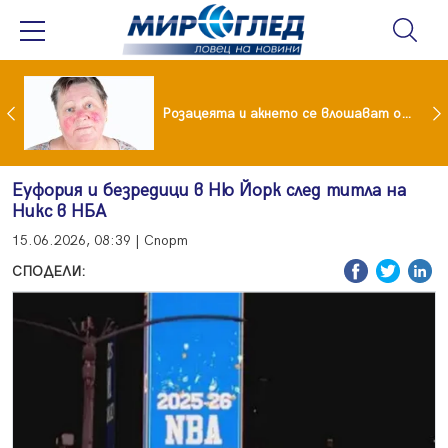
ейчева отиде на море след убийството на Владо Загатото, скарала се с него за пари
Розацеята и акнето се влошават от слънцето
Еуфория и безредици в Ню Йорк след титла на
Никс в НБА
15.06.2026, 08:39 | Спорт
СПОДЕЛИ: