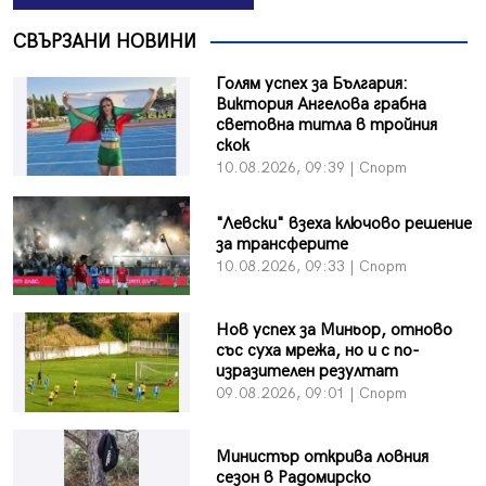
СВЪРЗАНИ НОВИНИ
Голям успех за България:
Виктория Ангелова грабна
световна титла в тройния
скок
10.08.2026, 09:39 | Спорт
"Левски" взеха ключово решение
за трансферите
10.08.2026, 09:33 | Спорт
Нов успех за Миньор, отново
със суха мрежа, но и с по-
изразителен резултат
09.08.2026, 09:01 | Спорт
Министър открива ловния
сезон в Радомирско