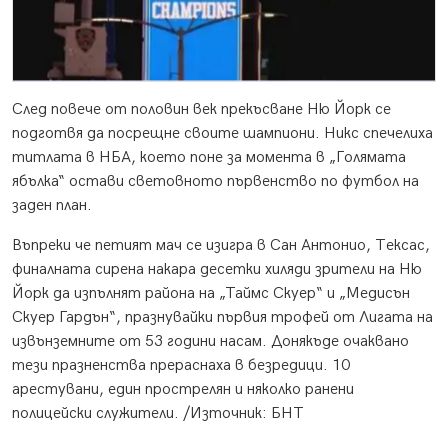
След повече от половин век прекъсване Ню Йорк се
подготвя да посрещне своите шампиони. Никс спечелиха
титлата в НБА, което поне за момента в „Голямата
ябълка“ остави световното първенство по футбол на
заден план.
Въпреки че петият мач се изигра в Сан Антонио, Тексас,
финалната сирена накара десетки хиляди зрители на Ню
Йорк да изпълнят района на „Таймс Скуер“ и „Медисън
Скуер Гардън“, празнувайки първия трофей от Лигата на
извънземните от 53 години насам. Донякъде очаквано
тези празненства прераснаха в безредици. 10
арестувани, един прострелян и няколко ранени
полицейски служители. /Източник: БНТ