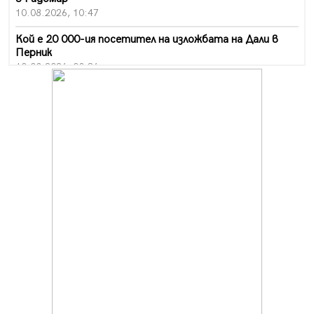
10.08.2026, 10:47
Кой е 20 000-ия посетител на изложбата на Дали в
Перник
10.08.2026, 08:36
Шестото издание "Пейка" в Перник: Много музика и
настроение
10.08.2026, 08:30
Генералът от Перник днес става на 80 години
09.08.2026, 12:10
Нов успех за Миньор, отново със суха мрежа, но и с
по-изразителен резултат
09.08.2026, 09:01
БГ парти ще разтресе центъра на Перник
09.08.2026, 07:01
Пернишкият кв. "Изток" още 12 дни без топла вода в
края на август и началото на септември
09.08.2026, 00:45