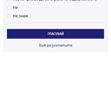
Първите крачки в помощ на пенсионерите в Перник,
вече са факт
Не
07.08.2026, 09:18
Не знам
Пак ограничават камионите по магистралите в петък
и неделя. Ето обходните маршрути
07.08.2026, 07:55
ГЛАСУВАЙ
Ето какво вдъхнови Здравка Евтимова за новата ѝ
книга
Виж резултатите
07.08.2026, 00:11
Продължава изграждането на нови паркоместа в
Перник
06.08.2026, 11:22