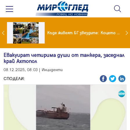
Ето го новият на Мартина от "Ергенът"
Къде живеят БГ звездите: Коцето с дворец, Лозанова с имение, Миро с дом за над 2 млн. евро
Евакуират четирима души от танкера, заседнал
край Ахтопол
08.12.2025, 08:03 | Инциденти
СПОДЕЛИ: