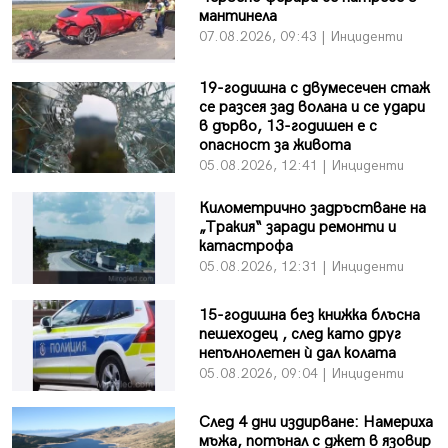
мантинела
07.08.2026, 09:43 | Инциденти
19-годишна с двумесечен стаж
се разсея зад волана и се удари
в дърво, 13-годишен е с
опасност за живота
05.08.2026, 12:41 | Инциденти
Километрично задръстване на
„Тракия“ заради ремонти и
катастрофа
05.08.2026, 12:31 | Инциденти
15-годишна без книжка блъсна
пешеходец , след като друг
непълнолетен ѝ дал колата
05.08.2026, 09:04 | Инциденти
След 4 дни издирване: Намериха
мъжа, потънал с джет в язовир