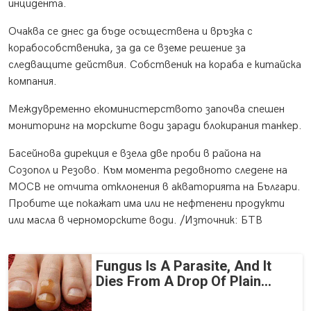
инцидента.
Очаква се днес да бъде осъществена и връзка с
корабособственика, за да се вземе решение за
следващите действия. Собственик на кораба е китайска
компания.
Междувременно екоминистерството започва спешен
мониторинг на морските води заради блокирания танкер.
Басейнова дирекция е взела две проби в района на
Созопол и Резово. Към момента редовното следене на
МОСВ не отчита отклонения в акваторията на Българи.
Пробите ще покажат има или не нефтенени продукти
или масла в черноморските води. /Източник: БТВ
Fungus Is A Parasite, And It
Dies From A Drop Of Plain...