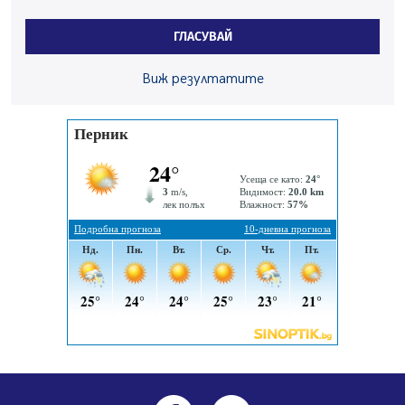
Ето какви забавления ще има през август в Перник
ГЛАСУВАЙ
06.08.2026, 00:48
Пернишки експерт за фишинг измамите:
Виж резултатите
Проверявайте съмнителните линкове в bezopasno.net
05.08.2026, 15:42
На 95 години почина Лиляна Десова
05.08.2026, 15:18