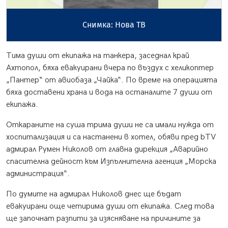
Снимка: Нова ТВ
Тима души от екипажа на танкера, заседнал край
Ахтопол, бяха евакуирани вчера по въздух с хеликоптер
„Пантер“ от авиобаза „Чайка“. По време на операцията
бяха доставени храна и вода на останалите 7 души от
екипажа.
Откараните на суша трима души не са имали нужда от
хоспитализация и са настанени в хотел, обяви пред bTV
адмирал Румен Николов от главна дирекция „Аварийно
спасителна дейност към Изпълнителна агенция „Морска
администрация“.
По думите на адмирал Николов днес ще бъдат
евакуирани още четирима души от екипажа. След това
ще започнат разпити за изясняване на причините за