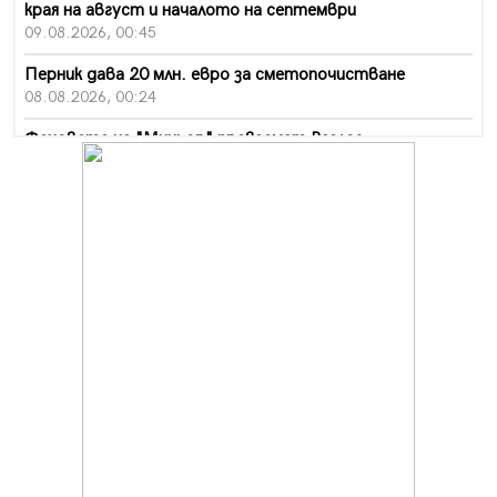
края на август и началото на септември
09.08.2026, 00:45
Перник дава 20 млн. евро за сметопочистване
08.08.2026, 00:24
Феновете на "Миньор" превземат Разлог
07.08.2026, 14:52
Ремонтът на ул. "Ален мак" в Перник е в заключителен
етап
07.08.2026, 14:10
Фолклорен ансамбъл „Кладница“ с голямата награда от
фестивал в Полша
07.08.2026, 13:05
Частично бедствено положение в Перник заради
пропаднал път, обслужващ важен обект
07.08.2026, 12:05
Да отговорим на жегите с филм под звездите днес и
утре