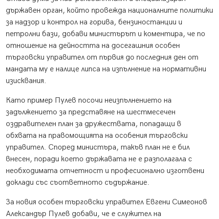
държавен орган, който провежда националните политики
за надзор и контрол на горива, бензиностанции и
петролни бази, добави министърът и коментира, че по
отношение на дейността на досегашния особен
търговски управител от първия до последния ден от
мандата му е налице липса на изпълнение на нормативни
изисквания.
Като пример Пулев посочи неизпълнението на
задължението за представяне на шестмесечен
оздравителен план за дружествата, попадащи в
обхвата на правомощията на особения търговски
управител. Според министъра, такъв план не е бил
внесен, поради което държавата не е разполагала с
необходимата отчетност и професионално изготвени
доклади със съответното съдържание.
За новия особен търговски управител Евгени Симеонов
Александър Пулев добави, че е служител на