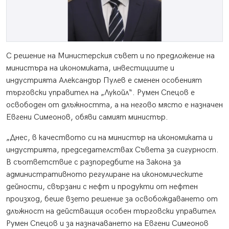
С решение на Министерския съвет и по предложение на
министъра на икономиката, инвестициите и
индустрията Александър Пулев е сменен особеният
търговски управител на „Лукойл“. Румен Спецов е
освободен от длъжността, а на негово място е назначен
Евгени Симеонов, обяви самият министър.
„Днес, в качеството си на министър на икономиката и
индустрията, председателствах Съвета за сигурност.
В съответствие с разпоредбите на Закона за
административното регулиране на икономическите
дейности, свързани с нефт и продукти от нефтен
произход, беше взето решение за освобождаването от
длъжност на действащия особен търговски управител
Румен Спецов и за назначаването на Евгени Симеонов