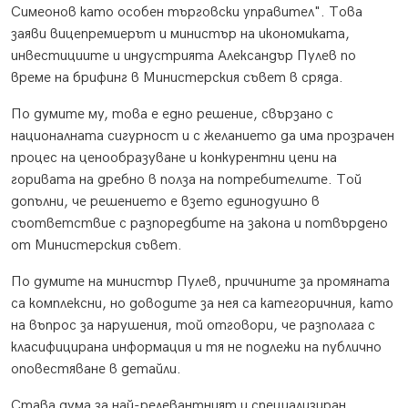
Симеонов като особен търговски управител". Това
заяви вицепремиерът и министър на икономиката,
инвестициите и индустрията Александър Пулев по
време на брифинг в Министерския съвет в сряда.
По думите му, това е едно решение, свързано с
националната сигурност и с желанието да има прозрачен
процес на ценообразуване и конкурентни цени на
горивата на дребно в полза на потребителите. Той
допълни, че решението е взето единодушно в
съответствие с разпоредбите на закона и потвърдено
от Министерския съвет.
По думите на министър Пулев, причините за промяната
са комплексни, но доводите за нея са категоричния, като
на въпрос за нарушения, той отговори, че разполага с
класифицирана информация и тя не подлежи на публично
оповестяване в детайли.
Става дума за най-релевантният и специализиран