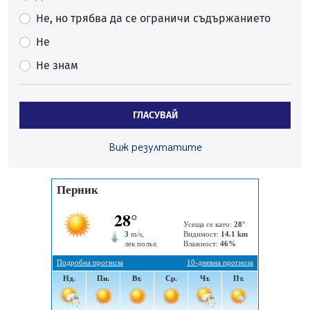
06.08.2026, 09:43
Не, но трябва да се ограничи съдържанието
Много заразен вирус върлува в Перник
Не
06.08.2026, 09:28
Не знам
Проверки за спазване правилата за пожарна
безопасност по време на жътвената кампания в
Перник
ГЛАСУВАЙ
06.08.2026, 07:51
Ето какви забавления ще има през август в Перник
Виж резултатите
06.08.2026, 00:48
Пернишки експерт за фишинг измамите:
Проверявайте съмнителните линкове в bezopasno.net
05.08.2026, 15:42