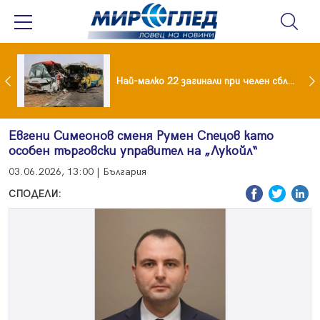
езидент: Искаме споразумение със САЩ , но без компромиси
Най-малко 22 загинали при челен сблъсък между два автобуса
Евгени Симеонов сменя Румен Спецов като
особен търговски управител на „Лукойл“
03.06.2026, 13:00 | България
СПОДЕЛИ: