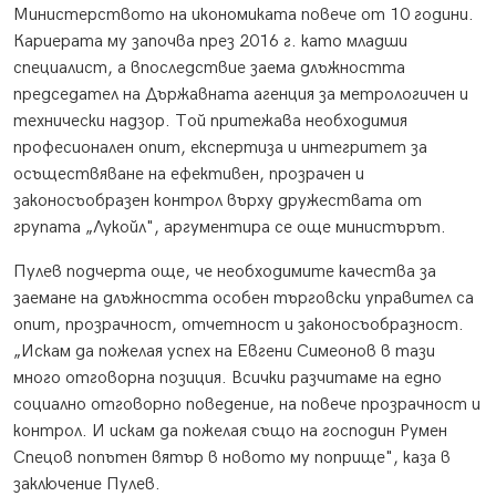
Министерството на икономиката повече от 10 години.
Кариерата му започва през 2016 г. като младши
специалист, а впоследствие заема длъжността
председател на Държавната агенция за метрологичен и
технически надзор. Той притежава необходимия
професионален опит, експертиза и интегритет за
осъществяване на ефективен, прозрачен и
законосъобразен контрол върху дружествата от
групата „Лукойл", аргументира се още министърът.
Пулев подчерта още, че необходимите качества за
заемане на длъжността особен търговски управител са
опит, прозрачност, отчетност и законосъобразност.
„Искам да пожелая успех на Евгени Симеонов в тази
много отговорна позиция. Всички разчитаме на едно
социално отговорно поведение, на повече прозрачност и
контрол. И искам да пожелая също на господин Румен
Спецов попътен вятър в новото му поприще", каза в
заключение Пулев.