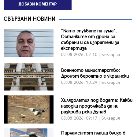
ДОБАВИ КОМЕНТАР
СВЪРЗАНИ НОВИНИ
"Като спукване на гума":
Останките от дрона са
събрани и са изпратени за
експертиза
09.08.2026, 09:10 | България
Военното министерство:
Дронът вероятно е украински
08.08.2026, 18:29 | България
Хилядолетия под водата: Какви
находки продължава да ни
разкрива река Дунав
08.08.2026, 09:17 | България
Парламентът плаща близо 6