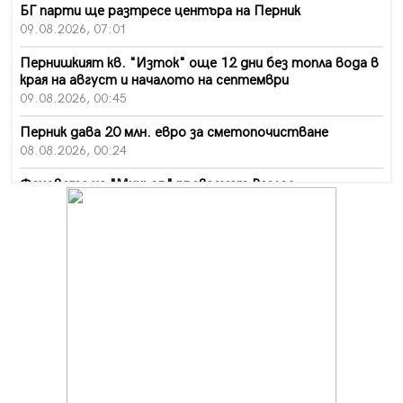
БГ парти ще разтресе центъра на Перник
09.08.2026, 07:01
Пернишкият кв. "Изток" още 12 дни без топла вода в
края на август и началото на септември
09.08.2026, 00:45
Перник дава 20 млн. евро за сметопочистване
08.08.2026, 00:24
Феновете на "Миньор" превземат Разлог
07.08.2026, 14:52
Ремонтът на ул. "Ален мак" в Перник е в заключителен
етап
07.08.2026, 14:10
Фолклорен ансамбъл „Кладница“ с голямата награда от
фестивал в Полша
07.08.2026, 13:05
Частично бедствено положение в Перник заради
пропаднал път, обслужващ важен обект