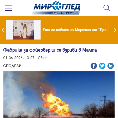
ики Кънчев се разведе тайно като Геро
Ето го новият на Мартина от "Ергенът"
Фабрика за фойерверки се взриви в Малта
01.06.2026, 13:27 | Свят
СПОДЕЛИ: