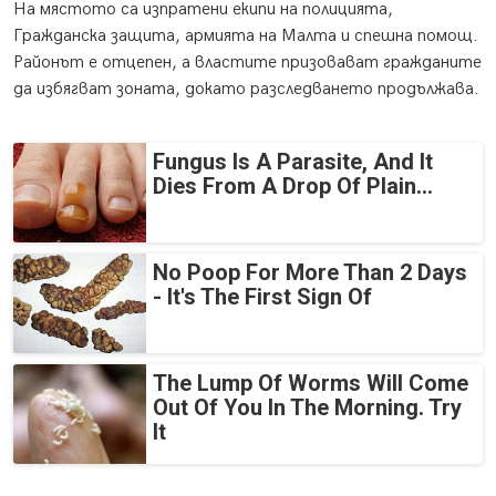
На мястото са изпратени екипи на полицията,
Гражданска защита, армията на Малта и спешна помощ.
Районът е отцепен, а властите призовават гражданите
да избягват зоната, докато разследването продължава.
Fungus Is A Parasite, And It
Dies From A Drop Of Plain...
No Poop For More Than 2 Days
- It's The First Sign Of
The Lump Of Worms Will Come
Out Of You In The Morning. Try
It