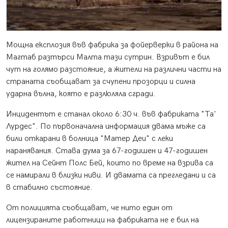
Мощна експлозия във фабрика за фойерверки в района на
Магтаб разтърси Малта тази сутрин. Взривът е бил
чут на голямо разстояние, а жители на различни части на
страната съобщават за счупени прозорци и силна
ударна вълна, която е разлюляла сгради.
Инцидентът е станал около 6:30 ч. във фабриката "Та'
Лурдес". По първоначална информация двама мъже са
били откарани в болница "Матер Деи" с леки
наранявания. Става дума за 67-годишен и 47-годишен
жител на Сейнт Полс Бей, които по време на взрива са
се намирали в близки ниви. И двамата са прегледани и са
в стабилно състояние.
От полицията съобщават, че нито един от
лицензираните работници на фабриката не е бил на