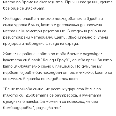
място по време на експлозията. Причините за инцидента
все още се изясняват.
Очевидци описват няколко последователни взрива и
силна ударна вълна, която е достигнала до населени
места на километри разстояние. В отделни райони са
регистрирани материални щети, включително счупени
прозорци и повредени фасади на сгради.
Жител на района, който по това време е разхождал
кучетата си в парк "Кенеди Гроув", описва преживяното
като изключително силно и плашещо. По думите му
първият взрив е бил последван от още няколко, които са
се случили в кратка последователност.
"Беше толкова силно, че усетих ударната вълна по
тялото си. Дърветата се разтресоха, а кучетата
изпаднаха в паника. За момент си помислих, че има
бомбардировка", разказва той.