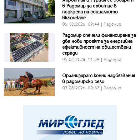
Хърватия и Турция се събират
в Радомир за събитие в
подкрепа на социалното
включване
06.08.2026, 09:44 | Радомир
Радомир спечели финансиране за
два нови проекта за енергийна
ефективност на обществени
сгради
05.08.2026, 11:59 | Радомир
Организират конни надбягвания
в радомирско село
03.08.2026, 00:33 | Радомир