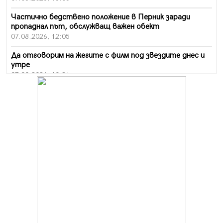
Частично бедствено положение в Перник заради
пропаднал път, обслужващ важен обект
07.08.2026, 12:05
Да отговорим на жегите с филм под звездите днес и
утре
07.08.2026, 10:21
Първите крачки в помощ на пенсионерите в Перник,
вече са факт
07.08.2026, 09:18
Пак ограничават камионите по магистралите в петък
и неделя. Ето обходните маршрути
07.08.2026, 07:55
Ето какво вдъхнови Здравка Евтимова за новата ѝ
книга
07.08.2026, 00:11
Продължава изграждането на нови паркоместа в
Перник