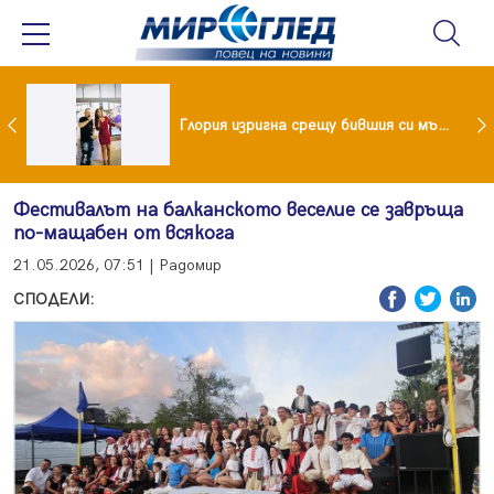
 и майка си построиха къща от 8000 стъклени бутилки
Глория изригна срещу бившия си мъж: Беше със 120-килограмова жена! Искаше бърза печалба...
Фестивалът на балканското веселие се завръща
по-мащабен от всякога
21.05.2026, 07:51 | Радомир
СПОДЕЛИ: