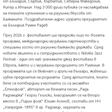
от България, Сърбия, Хърватия, Северна Македония,
Кипър и Италия. Над 3 000 души публика се наслаждаваха
на техните изпълнения и на различни вкусове от
Балканите. Поздравителен адрес изпрати президентът
на България Румен Радев.
През 2026 г. фестивалът ще предложи още по-богата
програма, международни музикални партньорства и
специални гости от различни балкански държави. Сред
новите акценти е и сътрудничеството с Nišville Jazz
Festival – един от най-значимите джаз фестивали в
Европа, както и с музикални продуценти от Румъния. В
програмата ще се включат и групи на българи, живеещи
извън пределетие на родината. Сред артистите, които
вече са потвърдили участието си са ансамбъл
„Етнофолк“, авторът на вечната песен „Рада
Радомирка“ Георги Гьолски, класиралият се на второ
място в „Пирин фолк“ Юлиян Асенов, състави от НЧ
„Напредък-1895“ в гр. Радомир, лауреати на