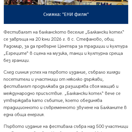
Снимка: "ЕНИ филм"
Фестивалът на балканското веселие „Балкански котел“
се завръща на 20 юни 2026 г. в с. Стефаново, общ.
Радомир, за да превърне Центъра за традиции и култура
„Егреците“ в сцена на музика, танци и културна среща
без граници.
След силния успех на първото издание, събрало хиляди
посетители и участници от няколко държави,
фестивалът продължава да разширява своя мащаб и
международно присъствие. „Балкански котел“ вече се
утвърждава като събитие, което обединява
традиционното и съвременното звучене на Балканите в
една обща енергия.
Първото издание на фестивала събра над 500 участници