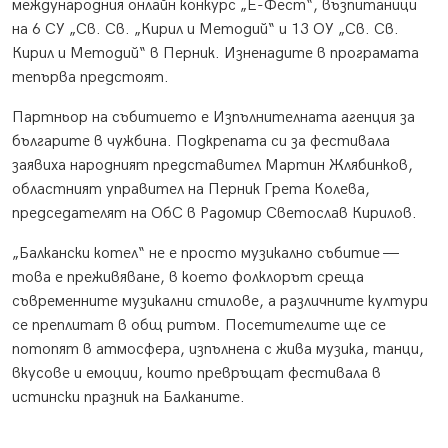
международния онлайн конкурс „Е-Фест“, възпитаници
на 6 СУ „Св. Св. „Кирил и Методий“ и 13 ОУ „Св. Св.
Кирил и Методий“ в Перник. Изненадите в програмата
тепърва предстоят.
Партньор на събитието е Изпълнителната агенция за
българите в чужбина. Подкрепата си за фестивала
заявиха народният представител Мартин Жлябинков,
областният управител на Перник Грета Колева,
председателят на ОбС в Радомир Светослав Кирилов.
„Балкански котел“ не е просто музикално събитие —
това е преживяване, в което фолклорът среща
съвременните музикални стилове, а различните култури
се преплитат в общ ритъм. Посетителите ще се
потопят в атмосфера, изпълнена с жива музика, танци,
вкусове и емоции, които превръщат фестивала в
истински празник на Балканите.