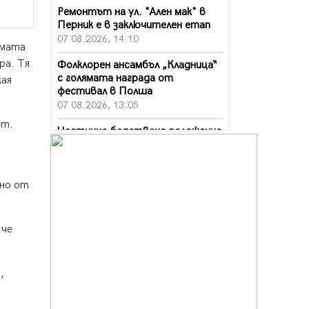
Ремонтът на ул. "Ален мак" в
Перник е в заключителен етап
07.08.2026, 14:10
рмата
ра. Тя
Фолклорен ансамбъл „Кладница“
с голямата награда от
кая
фестивал в Полша
07.08.2026, 13:05
ст.
Частично бедствено положение
в Перник заради пропаднал път,
обслужващ важен обект
07.08.2026, 12:05
 но от
Да отговорим на жегите с филм
под звездите днес и утре
07.08.2026, 10:21
 че
Първите крачки в помощ на
пенсионерите в Перник, вече са
,
факт
07.08.2026, 09:18