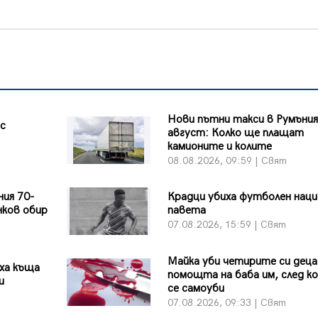
Нови пътни такси в Румъния
 с
август: Колко ще плащат
камионите и колите
08.08.2026, 09:59 | Свят
ния 70-
Крадци убиха футболен наци
нков обир
павета
07.08.2026, 15:59 | Свят
Майка уби четирите си деца
иха къща
помощта на баба им, след к
и
се самоуби
07.08.2026, 09:33 | Свят