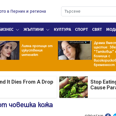
ото в Перник и региона
БИЗНЕС
ЖЪЛТИНИ
КУЛТУРА
СПОРТ
СВЯТ
МОД
Драма вмес
Лияна пропищя от
щастие: Зве
изкуствения
"Татковци" 
интелект
болница с
високориско
бременност
And It Dies From A Drop
Stop Eatin
Cause Par
от човешка кожа