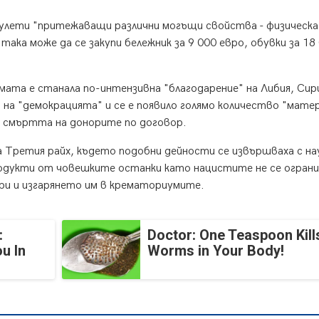
мулети "притежаващи различни могъщи свойства - физическа 
ака може да се закупи бележник за 9 000 евро, обувки за 18
ата е станала по-интензивна "благодарение" на Либия, Сир
 на "демокрацията" и се е появило голямо количество "матер
ва смъртта на донорите по договор.
а Третия райх, където подобни дейности се извършваха с на
продукти от човешките останки като нацистите не се огран
ери и изгарянето им в крематориумите.
:
Doctor: One Teaspoon Kills
u In
Worms in Your Body!