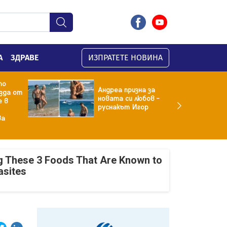
А
ЗДРАВЕ
ИЗПРАТЕТЕ НОВИНА
то
Андреа призна за
зда от
новата си любов –
е в
руснакът Игор
ва
g These 3 Foods That Are Known to
asites