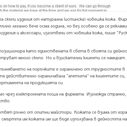
а скъпи изделия от натурална (истинска) човешка кожа. Фи
лно легално вече осма година, но без особено да се реклами
изделия и аксесоари, изготвени от човешка кожа, пише "Рус
 позиционира като единствената в света в своята си дейно
труват много скъпо. Но и взискателни клиенти се намират.
зпълняването на поръчките е ограничено от трудностите в
та действително ограничавала "апетита" на клиентите си,
сортимента на продукцията си.
мо чрез електронната поща на фирмата. Изглежда странно,
ство.
отвят ръчно от опитни майстори. Кожата се взима от хора
д смъртта им кожата им ще бъде използвана в дейността на