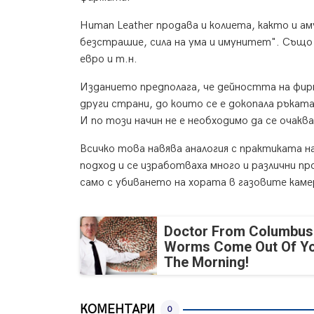
Human Leather продава и колиета, както и а
безстрашие, сила на ума и имунитет". Също т
евро и т.н.
Изданието предполага, че дейността на фирм
други страни, до които се е докопала ръката
И по този начин не е необходимо да се очак
Всичко това навява аналогия с практиката н
подход и се изработваха много и различни 
само с убиването на хората в газовите кам
Doctor From Columbus
Worms Come Out Of Yo
The Morning!
КОМЕНТАРИ
0