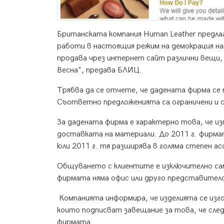
Британската компания Human Leather предлаг
работи в настоящия режим на демокрация напъ
продава чрез интернет сайт различни вещи, 
Весна", предава БЛИЦ.
Трябва да се отчете, че дадената фирма се
Съответно предложенията са ограничени и с
За дадената фирма е характерно това, че и
доставката на материали. До 2011 г. фирма
юли 2011 г. тя разширява в голяма степен а
Общуването с клиентите е изключително са
фирмата няма офис или друго представител
Компанията информира, че изделията се изг
които подписват завещание за това, че сле
фирмата.