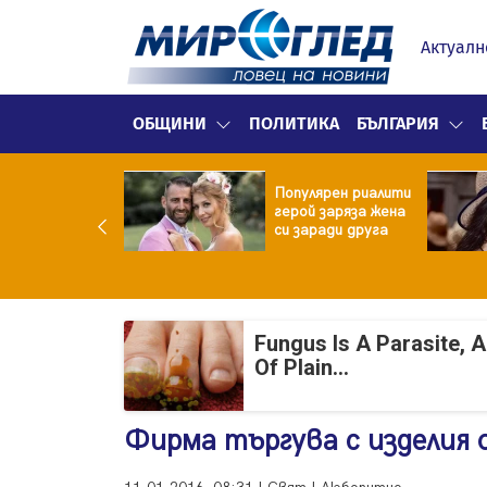
Актуалн
ОБЩИНИ
ПОЛИТИКА
БЪЛГАРИЯ
ата от
Популярен риалити
мата често е
герой заряза жена
добра от
си заради друга
илираната
Fungus Is A Parasite, 
Of Plain...
Фирма търгува с изделия 