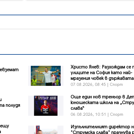
Христо Янев: Разхождам се 
ревземат
улиците на София като най-
мразения човек в държавата
07.08.2026, 08:45 | Спорт
Още един нов треньор в Де
и
юношеската школа на „Стр
та полудя
слава“
06.08.2026, 10:51 | Спорт
рещу
Изпълнителният директор н
а
"Струмска слава" празнува 