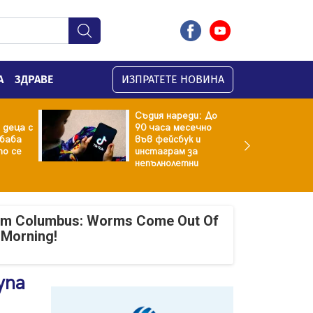
А
ЗДРАВЕ
ИЗПРАТЕТЕ НОВИНА
Съдия нареди: До
 деца с
90 часа месечно
баба
във фейсбук и
то се
инстаграм за
непълнолетни
om Columbus: Worms Come Out Of
 Morning!
упа