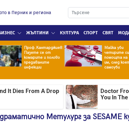
ото в Перник и региона
БИЗНЕС
ЖЪЛТИНИ
КУЛТУРА
СПОРТ
СВЯТ
МОД
Проф.Кантарджиев:
Майка уби
Пазете се от
четирите си
комарите и полово
помощта на 
предаваните
им, след кое
инфекции
самоуби
And It Dies From A Drop
Doctor Fr
You In The
драматично Метулург за SESAME к