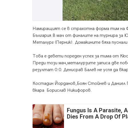
Намиращият се в страхотна форма тим на Ф
България.В мач от финалите на турнира за Ю
Металург (Перник). Домакините бяха пуснали
Това е девети пореден успех за тима от Кю
Преди този мач,металурзите записа две побе
резултат 0:0. Денисрав Балев не успя да вк
Костадин Йорданов,Боян Стойнев и Даниел Г
вкара Борислав Никифоров.
Fungus Is A Parasite, A
Dies From A Drop Of Pla