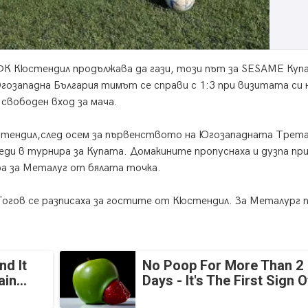
К Кюстендил продължава да гази, този път за SESAME Купа
гозападна България тимът се справи с 1:3 при визитата си 
 свободен вход за мача.
стендил,след осем за първенството на Югозападната Трета
ди в турнира за Купата. Домакините пропуснаха и дузпа пр
ара за Металуг от бялата точка.
огов се разписаха за гостите от Кюстендил. За Металург 
nd It
No Poop For More Than 2
in...
Days - It's The First Sign O