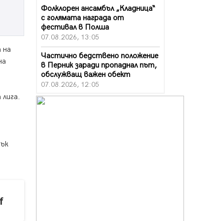
Фолклорен ансамбъл „Кладница“
с голямата награда от
фестивал в Полша
07.08.2026, 13:05
 на
Частично бедствено положение
на
в Перник заради пропаднал път,
обслужващ важен обект
07.08.2026, 12:05
 лига.
Да отговорим на жегите с филм
и
под звездите днес и утре
07.08.2026, 10:21
Първите крачки в помощ на
пък
пенсионерите в Перник, вече са
факт
07.08.2026, 09:18
Пак ограничават камионите по
магистралите в петък и неделя.
f
Ето обходните маршрути
07.08.2026, 07:55