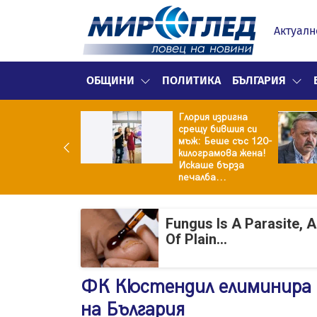
Актуалн
ОБЩИНИ
ПОЛИТИКА
БЪЛГАРИЯ
Глория изригна
ия и майка си
срещу бившия си
троиха къща от
мъж: Беше със 120-
0 стъклени
килограмова жена!
илки
Искаше бърза
печалба...
Fungus Is A Parasite, 
Of Plain...
ФК Кюстендил елиминира 
на България