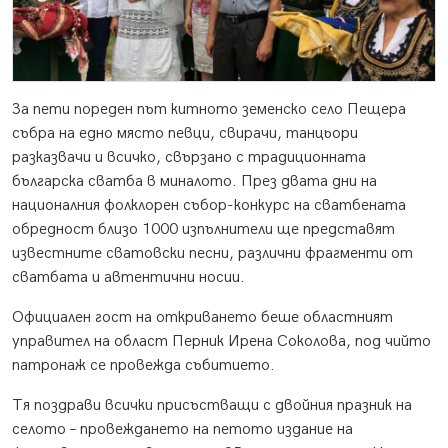
За пети пореден път китното земенско село Пещера
събра на едно място певци, свирачи, танцьори
разказвачи и всичко, свързано с традиционната
българска сватба в миналото. През двата дни на
националния фолклорен събор-конкурс на сватбената
обредност близо 1000 изпълнители ще представят
известните сватовски песни, различни фрагменти от
сватбата и автентични носии.
Официален гост на откриването беше областният
управител на област Перник Ирена Соколова, под чийто
патронаж се провежда събитието.
Тя поздрави всички присъстващи с двойния празник на
селото – провеждането на петото издание на