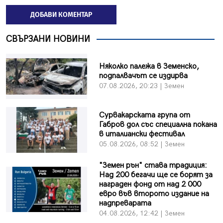
ДОБАВИ КОМЕНТАР
СВЪРЗАНИ НОВИНИ
Няколко палежа в Земенско,
подпалвачът се издирва
07.08.2026, 20:23 | Земен
Сурвакарската група от
Габров дол със специална покана
в италиански фестивал
05.08.2026, 08:52 | Земен
"Земен рън" става традиция:
Над 200 бегачи ще се борят за
награден фонд от над 2 000
евро във второто издание на
надпреварата
04.08.2026, 12:42 | Земен