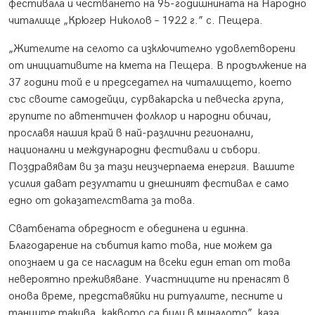
фестивала и честването на 95-годишнината на Народно
читалище „Крюгер Николов – 1922 г.” с. Пещера.
„Жителите на селото са изключително удовлетворени
от инициативите на кмета на Пещера. В продължение на
37 години той е и председател на читалището, което
със своите самодейци, сурвакарска и певческа група,
групите по автентичен фолклор и народни обичаи,
прославя нашия край в най-различни регионални,
национални и международни фестивали и събори.
Поздравявам ви за тази неизчерпаема енергия. Вашите
усилия дават резултати и днешният фестивал е само
едно от доказателствата за това.
Сватбената обредност е обединена и единна.
Благодарение на събития като това, ние можем да
опознаем и да се насладим на всеки един етап от това
невероятно преживяване. Участниците ни пренасят в
онова време, представяйки ни ритуалите, песните и
танците такива, каквото са били в миналото”, каза