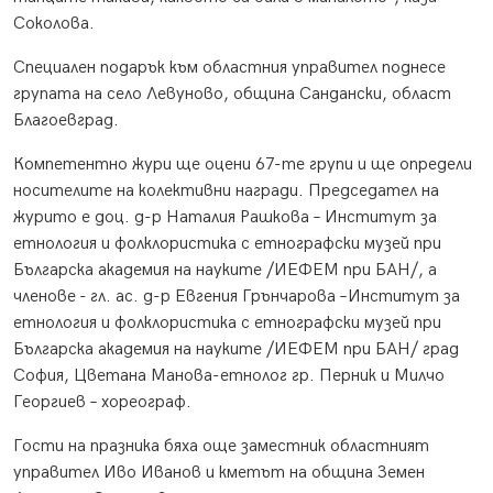
Соколова.
Специален подарък към областния управител поднесе
групата на село Левуново, община Сандански, област
Благоевград.
Компетентно жури ще оцени 67-те групи и ще определи
носителите на колективни награди. Председател на
журито е доц. д-р Наталия Рашкова – Институт за
етнология и фолклористика с етнографски музей при
Българска академия на науките /ИЕФЕМ при БАН/, а
членове - гл. ас. д-р Евгения Грънчарова –Институт за
етнология и фолклористика с етнографски музей при
Българска академия на науките /ИЕФЕМ при БАН/ град
София, Цветана Манова-етнолог гр. Перник и Милчо
Георгиев – хореограф.
Гости на празника бяха още заместник областният
управител Иво Иванов и кметът на община Земен