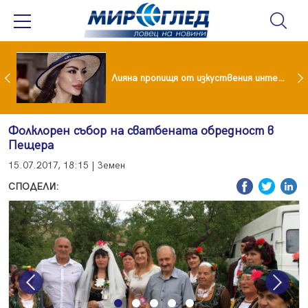
Популярен риалити герой заряза жена си заради друга
Лияна пропищя от изкуствения интелект
Фолклорен събор на сватбената обредност в
Пещера
15.07.2017, 18:15 | Земен
СПОДЕЛИ:
Previous
Next