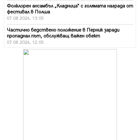
Фолклорен ансамбъл „Кладница“ с голямата награда от
фестивал в Полша
07.08.2026, 13:05
Частично бедствено положение в Перник заради
пропаднал път, обслужващ важен обект
07.08.2026, 12:05
Да отговорим на жегите с филм под звездите днес и
утре
07.08.2026, 10:21
Първите крачки в помощ на пенсионерите в Перник,
вече са факт
07.08.2026, 09:18
Пак ограничават камионите по магистралите в петък
и неделя. Ето обходните маршрути
07.08.2026, 07:55
Ето какво вдъхнови Здравка Евтимова за новата ѝ
книга
07.08.2026, 00:11