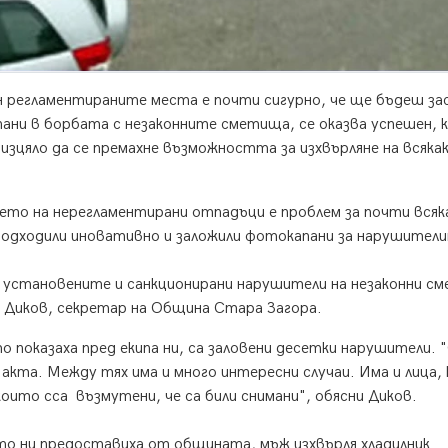
н регламентираните места е почти сигурно, че ще бъдеш за
ани в борбата с незаконните сметища, се оказва успешен, 
изцяло да се премахне възможността за изхвърляне на всяка
ето на нерегламентирани отпадъци е проблем за почти всяк
подходили иновативно и заложили фотокапани за нарушител
 установените и санкционирани нарушители на незаконни с
ай Диков, секретар на Община Стара Загора.
 показаха пред екипа ни, са заловени десетки нарушители. 
 акта. Между тях има и много интересни случаи. Има и лица,
 които сса възмутени, че са били снимани", обясни Диков.
о ни предоставиха от общината, мъж изхвърля хладилник.