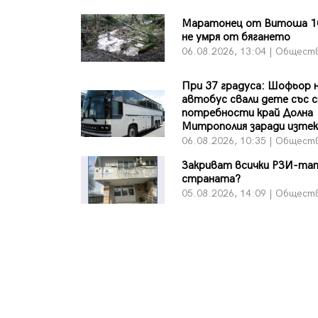
Маратонец от Витоша 1
не умря от бягането
06.08.2026, 13:04 | Общест
При 37 градуса: Шофьор 
автобус свали дете със с
потребности край Долна
Митрополия заради изтек
06.08.2026, 10:35 | Общест
Закриват всички РЗИ-та
страната?
05.08.2026, 14:09 | Общест