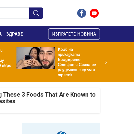
А
ЗДРАВЕ
ИЗПРАТЕТЕ НОВИНА
Край на
ри
приказката!
Брадърите
му
Стефан и Сияна се
0 евро
разделиха с гръм и
трясък
g These 3 Foods That Are Known to
asites