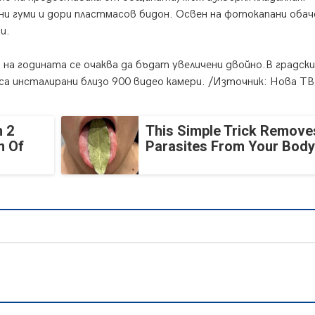
и гуми и дори пластмасов бидон. Освен на фотокапани обач
и.
я на годината се очаква да бъдат увеличени двойно.В градски
 са инсталирани близо 900 видео камери. /Източник: Нова ТВ
 2
This Simple Trick Removes
n Of
Parasites From Your Body