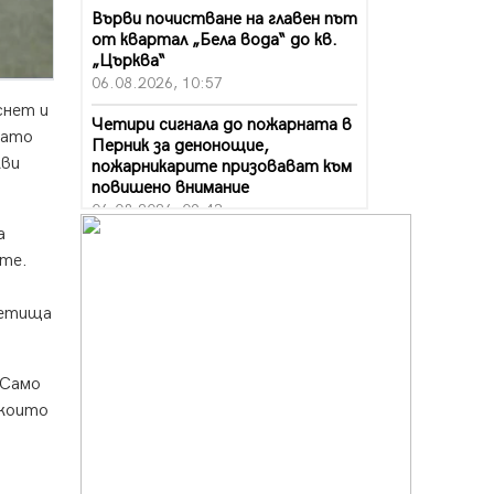
Върви почистване на главен път
от квартал „Бела вода“ до кв.
„Църква“
06.08.2026, 10:57
снет и
Четири сигнала до пожарната в
като
Перник за денонощие,
кви
пожарникарите призовават към
повишено внимание
06.08.2026, 09:43
а
Много заразен вирус върлува в
ите.
Перник
06.08.2026, 09:28
метища
Проверки за спазване правилата
за пожарна безопасност по
време на жътвената кампания в
"Само
Перник
 които
06.08.2026, 07:51
Ето какви забавления ще има
през август в Перник