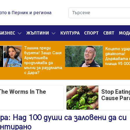
ото в Перник и региона
БИЗНЕС
ЖЪЛТИНИ
КУЛТУРА
СПОРТ
СВЯТ
МОД
Тишина преди
Коцето уда
бурята! Защо Саня
джакпота!
Армутлиева
Държавата 
продължава да
плаща 95 00
мълчи за раздялата
с Дара?
The Worms In The
Stop Eatin
Cause Par
а: Над 100 души са заловени да си
ентирано