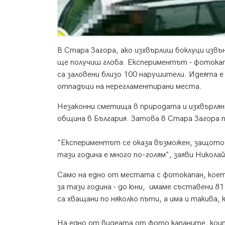
В Стара Загора, ако изхвърлиш боклуци извъ
ще получиш глоба. Експериментът - фотокап
са заловени близо 100 нарушители. Идеята е 
отпадъци на нерегламентирани места.
Незаконни сметища в природата и изхвърлян
община в България. Затова в Стара Загора 
"Експериментът се оказа възможен, защото
тази година е много по-голям", заяви Никол
Само на едно от местата с фотокапан, което
за тази година - до юни, имаме съставени 81
са хващани по няколко пъти, а има и такива,
На едно от видеата от фото капаните, коит