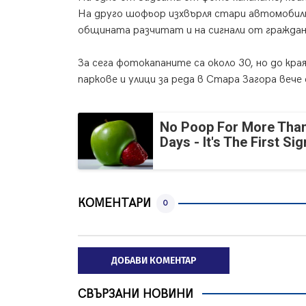
На друго шофьор изхвърля стари автомобилн
общината разчитат и на сигнали от граждан
За сега фотокапаните са около 30, но до кра
паркове и улици за реда в Стара Загора вече
No Poop For More Than
Days - It's The First Sig
КОМЕНТАРИ
0
ДОБАВИ КОМЕНТАР
СВЪРЗАНИ НОВИНИ