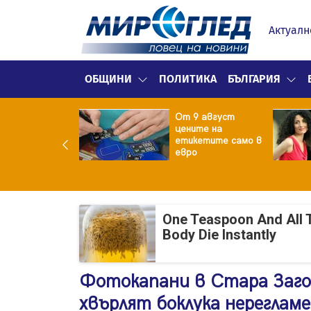
Актуалн
ОБЩИНИ
ПОЛИТИКА
БЪЛГАРИЯ
ект за
От 9 август
раждане на 13-
цените на
жна
етикетите само в
гаджамия"
евро
гневи жителите
Лондон
One Teaspoon And All 
Body Die Instantly
Фотокапани в Стара Загор
хвърлят боклука нереглам