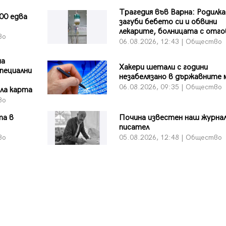
Трагедия във Варна: Родилка
00 едва
загуби бебето си и обвини
лекарите, болницата с отг
во
06.08.2026, 12:43 | Общество
на
Хакери шетали с години
пециални
незабелязано в държавните
06.08.2026, 09:35 | Общество
ла карта
во
та в
Почина известен наш журна
писател
во
05.08.2026, 12:48 | Общество