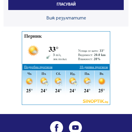
Перник Мартин Жлябинков обходиха здравни
ГЛАСУВАЙ
заведения в Перник
05.08.2026, 09:06
Виж резултатите
Извънредният и пълномощен посланик на Иран на
посещение в музея в Перник
05.08.2026, 09:02
Млади мъже от Перник в инициатива „Перник
подкрепя своите пенсионери“
05.08.2026, 08:57
5 случая на хепатит от началото на юли до сега в
Перник
05.08.2026, 00:32