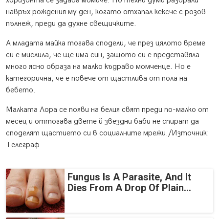
хоризонта се задава момиче. По техни думи разбрали
навръх рождения му ден, когато отхапал кексче с розов
пълнеж, преди да духне свещичките.
А младата майка тогава сподели, че през цялото време
си е мислила, че ще има син, защото си е представяла
много ясно образа на малко къдраво момченце. Но е
категорична, че е повече от щастлива от пола на
бебето.
Малката Лора се появи на белия свят преди по-малко от
месец и оттогава двете й звездни баби не спират да
споделят щастието си в социалните мрежи./Източник:
Телеграф
Fungus Is A Parasite, And It
Dies From A Drop Of Plain...