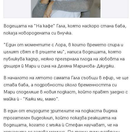
Водещата на "На кафе" Гала, която наскоро стана баба,
показа новородената си внучка.
"Един от моментите с Лора, в които времето спира и
целият свят е в ръцете ми", написа водещата, която
публикува кадър, нежно прегърнала плода на любовта на
дъщеря й Мари и сина на Деляна Маринова-Джуджи.
В началото на лятото самата Гала съобщи в ефир, че ще
става баба, а подробности около бременността си
Мари споделяше в новия подкаст, който правят заедно с
майка ѝ - "Кажи ми, мамо".
В един от епизодите зрителите на подкаста видяха
трогателен видеоклип, който показва реакцията на
водещата, когато с мъжа ѝ Стефан научават, че на