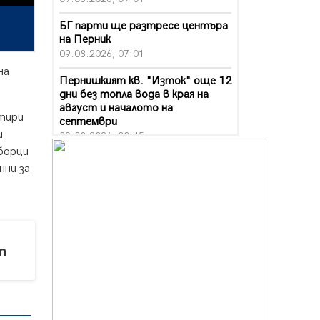
БГ парти ще разтресе центъра
на Перник
09.08.2026, 07:01
на
Пернишкият кв. "Изток" още 12
дни без топла вода в края на
август и началото на
етири
септември
и
09.08.2026, 00:45
еборци
Перник дава 20 млн. евро за
нни за
сметопочистване
08.08.2026, 00:24
Феновете на "Миньор"
превземат Разлог
07.08.2026, 14:52
n
Ремонтът на ул. "Ален мак" в
Перник е в заключителен етап
07.08.2026, 14:10