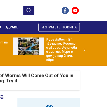
А
ЗДРАВЕ
ИЗПРАТЕТЕ НОВИНА
Къде живеят БГ
ят на
звездите: Коцето
с дворец, Лозанова
с имение, Миро с
дом за над 2 млн.
евро
of Worms Will Come Out of You in
g. Try it
ха