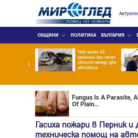
Актуалн
ОБЩИНИ
ПОЛИТИКА
БЪЛГАРИЯ
нският
Най-малко 22
зидент: Искаме
загинали при челен
разумение със
сблъсък между два
 , но без
автобуса
промиси
Fungus Is A Parasite, 
Of Plain...
Гасиха пожари в Перник и 
техническа помощ на авт