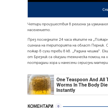
Сн
Четири произшествия в региона за изминало
населението.
През последните 24 часа екипите на „Пожарн
сигнала на територията на област Перник. С
пожар в сухи треви в кв. „Радина чешма“. Ек
от Брезник са оказали техническа помощ на 
пострадали хора и нанесени сериозни матер
One Teaspoon And All 
Worms In The Body Die
Instantly
КОМЕНТАРИ
0