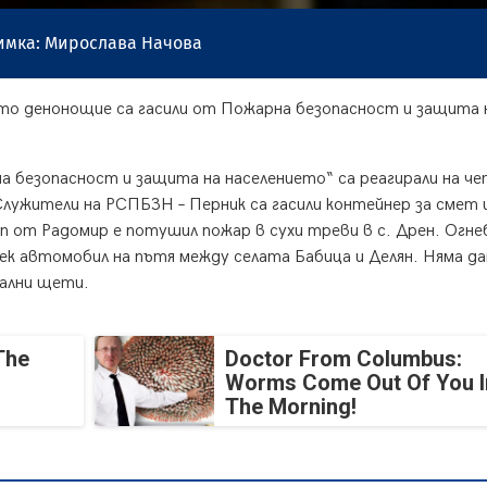
имка: Мирослава Начова
то денонощие са гасили от Пожарна безопасност и защита 
а безопасност и защита на населението“ са реагирали на ч
лужители на РСПБЗН – Перник са гасили контейнер за смет 
ип от Радомир е потушил пожар в сухи треви в с. Дрен. Огн
лек автомобил на пътя между селата Бабица и Делян. Няма да
иални щети.
The
Doctor From Columbus:
Worms Come Out Of You I
The Morning!