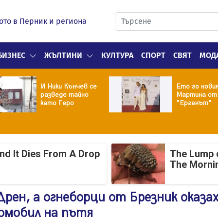
ото в Перник и региона
БИЗНЕС
ЖЪЛТИНИ
КУЛТУРА
СПОРТ
СВЯТ
МОД
И Ники Кънчев се
Ето го нови
разведе тайно
Мартина от
като Геро
"Ергенът"
And It Dies From A Drop
The Lump 
The Mornin
Дрен, а огнеборци от Брезник оказа
омобил на пътя