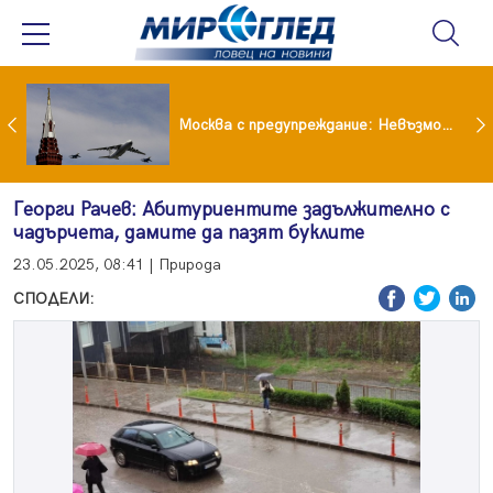
Вече не рушим само Земята: 4-тонен фрагмент на SpaceX удари луната
Москва с предупреждание: Невъзможно е да бъде победена ядрена сила като Русия
Георги Рачев: Абитуриентите задължително с
чадърчета, дамите да пазят буклите
23.05.2025, 08:41 | Природа
СПОДЕЛИ: