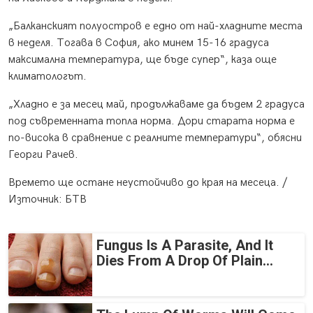
„Балканският полуостров е едно от най-хладните места
в неделя. Тогава в София, ако минем 15-16 градуса
максимална температура, ще бъде супер“, каза още
климатологът.
„Хладно е за месец май, продължаваме да бъдем 2 градуса
под съвременната топла норма. Дори старата норма е
по-висока в сравнение с реалните температури“, обясни
Георги Рачев.
Времето ще остане неустойчиво до края на месеца. /
Източник: БТВ
Fungus Is A Parasite, And It
Dies From A Drop Of Plain...