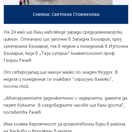
Снимка: Светлана Стоименова
На 24 май ще вали навсякъде заради средиземноморски
циклон. Отначало ще започне в Западна България, през
Централна България, та в неделя и понеделник в Източна
България, каза в „Тази сутрин“ климатологът проф.
Георги Рачев.
От северозапад ще нахлуе малко по-хладен въздух. В
неделя и понеделник се очакват "сериозни валежи",
посочи той.
„Абитуриентите задължително с чадърчета, дамите да
пазят буклите. В следобедните часове ще вали доста“,
посъветва Рачев.
Има голяма вероятност за гръмотевични бури в района
на Хасково и Кърджали в неделя.