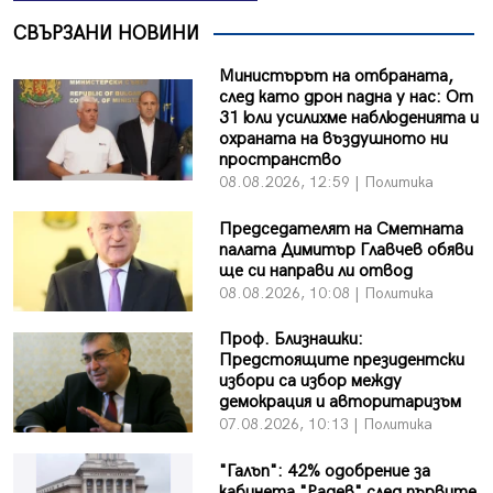
СВЪРЗАНИ НОВИНИ
Министърът на отбраната,
след като дрон падна у нас: От
31 юли усилихме наблюденията и
охраната на въздушното ни
пространство
08.08.2026, 12:59 | Политика
Председателят на Сметната
палата Димитър Главчев обяви
ще си направи ли отвод
08.08.2026, 10:08 | Политика
Проф. Близнашки:
Предстоящите президентски
избори са избор между
демокрация и авторитаризъм
07.08.2026, 10:13 | Политика
"Галъп": 42% одобрение за
кабинета "Радев" след първите