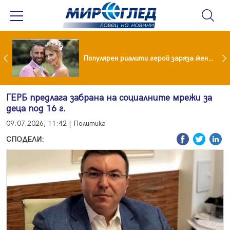
Водата от чешмата често е по-добра от бутилираната
Популярен риалити герой заряза жена си заради друга
ГЕРБ предлага забрана на социалните мрежи за
деца под 16 г.
09.07.2026, 11:42 | Политика
СПОДЕЛИ: