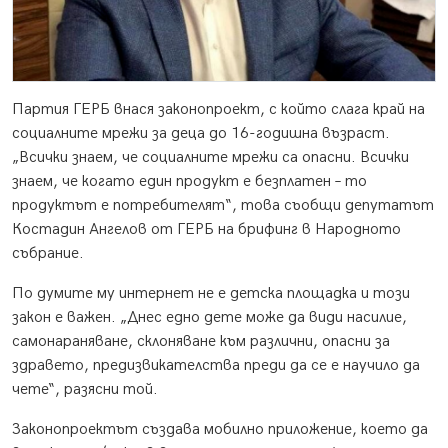
Партия ГЕРБ внася законопроект, с който слага край на
социалните мрежи за деца до 16-годишна възраст.
„Всички знаем, че социалните мрежи са опасни. Всички
знаем, че когато един продукт е безплатен – то
продуктът е потребителят“, това съобщи депутатът
Костадин Ангелов от ГЕРБ на брифинг в Народното
събрание.
По думите му интернет не е детска площадка и този
закон е важен. „Днес едно дете може да види насилие,
самонараняване, склоняване към различни, опасни за
здравето, предизвикателства преди да се е научило да
чете“, разясни той.
Законопроектът създава мобилно приложение, което да