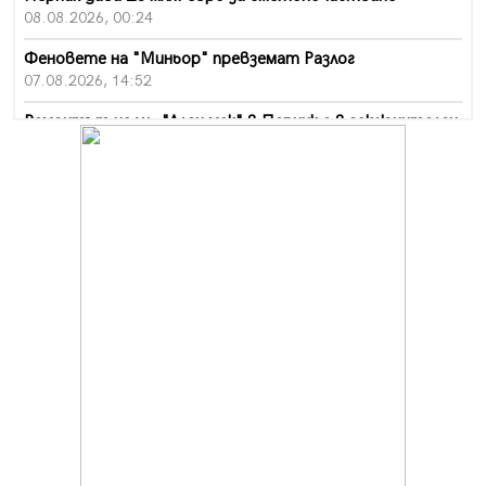
08.08.2026, 00:24
Феновете на "Миньор" превземат Разлог
07.08.2026, 14:52
Ремонтът на ул. "Ален мак" в Перник е в заключителен
етап
07.08.2026, 14:10
Фолклорен ансамбъл „Кладница“ с голямата награда от
фестивал в Полша
07.08.2026, 13:05
Частично бедствено положение в Перник заради
пропаднал път, обслужващ важен обект
07.08.2026, 12:05
Да отговорим на жегите с филм под звездите днес и
утре
07.08.2026, 10:21
Първите крачки в помощ на пенсионерите в Перник,
вече са факт