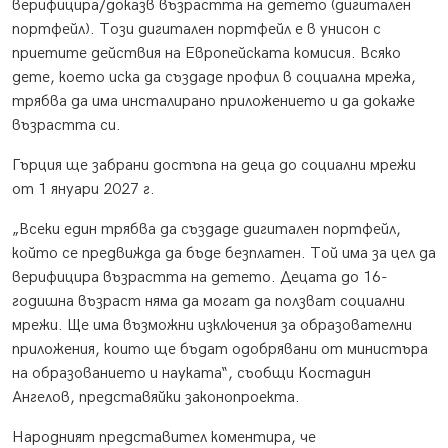
верифицира/доказв възрастта на детето (дигитален
портфейл). Този дигитален портфейл е в унисон с
приетите действия на Европейската комисия. Всяко
дете, което иска да създаде профил в социална мрежа,
трябва да има инсталирано приложението и да докаже
възрастта си.
Гърция ще забрани достъпа на деца до социални мрежи
от 1 януари 2027 г.
„Всеки един трябва да създаде дигитален портфейл,
който се предвижда да бъде безплатен. Той има за цел да
верифицира възрастта на детето. Децата до 16-
годишна възраст няма да могат да ползват социални
мрежи. Ще има възможни изключения за образователни
приложения, които ще бъдат одобрявани от министъра
на образованието и науката“, съобщи Костадин
Ангелов, представяйки законопроекта.
Народният представител коментира, че