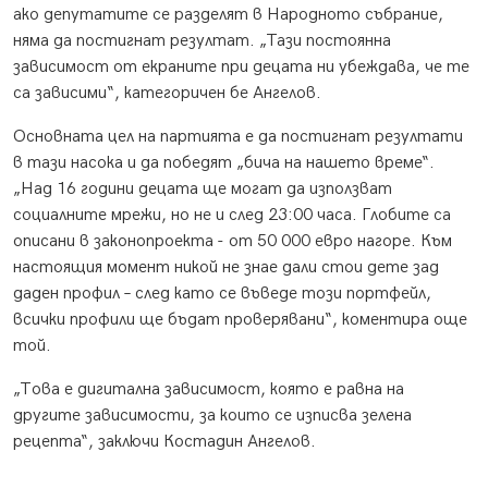
ако депутатите се разделят в Народното събрание,
няма да постигнат резултат. „Тази постоянна
зависимост от екраните при децата ни убеждава, че те
са зависими“, категоричен бе Ангелов.
Основната цел на партията е да постигнат резултати
в тази насока и да победят „бича на нашето време“.
„Над 16 години децата ще могат да използват
социалните мрежи, но не и след 23:00 часа. Глобите са
описани в законопроекта - от 50 000 евро нагоре. Към
настоящия момент никой не знае дали стои дете зад
даден профил – след като се въведе този портфейл,
всички профили ще бъдат проверявани“, коментира още
той.
„Това е дигитална зависимост, която е равна на
другите зависимости, за които се изписва зелена
рецепта“, заключи Костадин Ангелов.