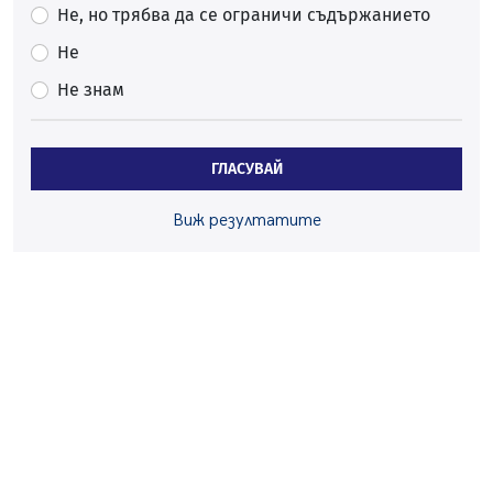
06.08.2026, 09:28
Не, но трябва да се ограничи съдържанието
Проверки за спазване правилата за пожарна
Не
безопасност по време на жътвената кампания в
Не знам
Перник
06.08.2026, 07:51
Ето какви забавления ще има през август в Перник
ГЛАСУВАЙ
06.08.2026, 00:48
Пернишки експерт за фишинг измамите:
Виж резултатите
Проверявайте съмнителните линкове в bezopasno.net
05.08.2026, 15:42
На 95 години почина Лиляна Десова
05.08.2026, 15:18