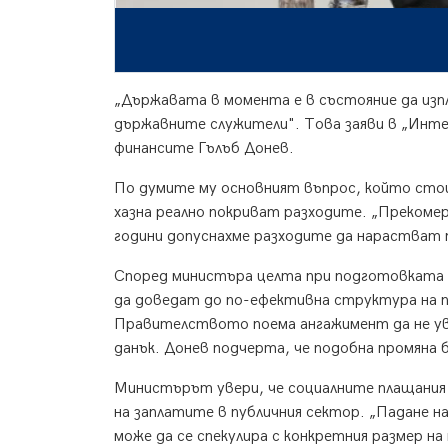
„Държавата в момента е в състояние да изп
държавните служители". Това заяви в „Инт
финансите Гълъб Донев.
По думите му основният въпрос, който стои
хазна реално покриват разходите. „Прекоме
години допуснахме разходите да нарастват 
Според министъра целта при подготовката 
да доведат до по-ефективна структура на п
Правителството поема ангажимент да не ув
данък. Донев подчерта, че подобна промяна б
Министърът увери, че социалните плащания 
на заплатите в публичния сектор. „Падане на
може да се спекулира с конкретния размер н