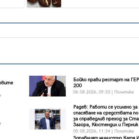
а
Бойко прави рестарт на ГЕР
ървите
200
06.08.2026, 09:33 | Политика
а
Радев: Работи се усилено за
спасяване на средствата по
за справедлив преход за Ст
а
Загора, Кюстендил и Перник
05.08.2026, 11:34 | Политика
Здравният министър Катя 