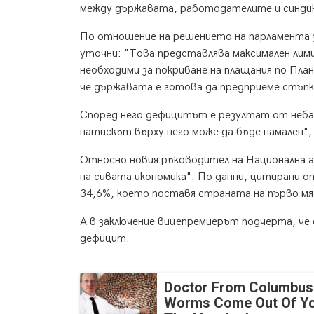
между държавата, работодателите и синди
По отношение на решението на парламента за
уточни: "Това представлява максимален лим
необходими за покриване на плащания по Пла
че държавата е готова да предприеме стъпки 
Според него дефицитът е резултат от небал
натискът върху него може да бъде намален"
Относно новия ръководител на Национална аг
на сивата икономика". По данни, цитирани о
34,6%, което поставя страната на първо мя
А в заключение вицепремиерът подчерта, че 
дефицит.
Doctor From Columbus
Worms Come Out Of Yo