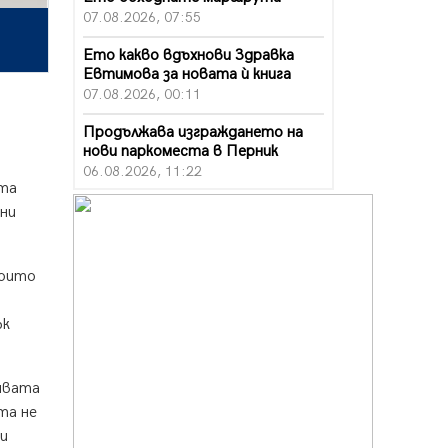
07.08.2026, 07:55
Ето какво вдъхнови Здравка
Евтимова за новата ѝ книга
07.08.2026, 00:11
Продължава изграждането на
нови паркоместа в Перник
06.08.2026, 11:22
ата
Върви почистване на главен път
дни
от квартал „Бела вода“ до кв.
„Църква“
06.08.2026, 10:57
които
Четири сигнала до пожарната в
Перник за денонощие,
ък
пожарникарите призовават към
повишено внимание
06.08.2026, 09:43
ивата
та не
Много заразен вирус върлува в
ри
Перник