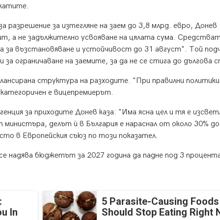
катите.
 разрешение за изтегляне на заем до 3,8 млрд. евро, Донев
ит, а не задължително усвояване на цялата сума. Средстват
на за възстановяване и устойчивост до 31 август". Той под
за ограничаване на заемите, за да не се стига до дългова с
ансирана структура на разходите. "При правилни политики
, категоричен е вицепремиерът.
енция за приходите Донев каза: "Има ясна цел и тя е изсвет
т министъра, делът ѝ в България е нараснал от около 30% до
сто в Европейския съюз по този показател.
се надява бюджетът за 2027 година да падне под 3 процент
:
5 Parasite-Causing Foods
u In
Should Stop Eating Right