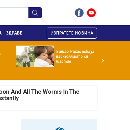
А
ЗДРАВЕ
ИЗПРАТЕТЕ НОВИНА
Башар Рахал показа
а
най-голямото си
щастие
oon And All The Worms In The
nstantly