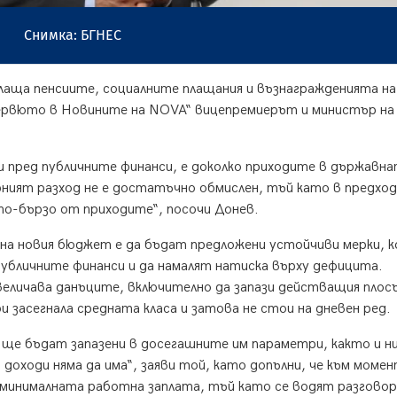
Снимка: БГНЕС
лаща пенсиите, социалните плащания и възнагражденията на
ервюто в Новините на NOVA“ вицепремиерът и министър на
 пред публичните финанси, е доколко приходите в държавн
рният разход не е достатъчно обмислен, тъй като в предхо
по-бързо от приходите“, посочи Донев.
на новия бюджет е да бъдат предложени устойчиви мерки, 
убличните финанси и да намалят натиска върху дефицита.
еличава данъците, включително да запази действащия плос
и засегнала средната класа и затова не стои на дневен ред.
ще бъдат запазени в досегашните им параметри, както и н
 доходи няма да има“, заяви той, като допълни, че към момен
а минималната работна заплата, тъй като се водят разгово