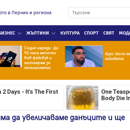
ото в Перник и региона
БИЗНЕС
ЖЪЛТИНИ
КУЛТУРА
СПОРТ
СВЯТ
МОД
Съдия нареди: До
90 часа месечно
Азис скочи н
във фейсбук и
гейовете
инстаграм за
непълнолетни
 Days - It's The First
One Teasp
Body Die I
ма да увеличаваме данъците и ще