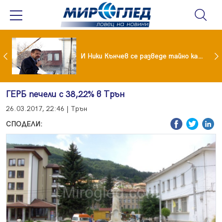
Най-малко 22 загинали при челен сблъсък между два автобуса
И Ники Кънчев се разведе тайно като Геро
ГЕРБ печели с 38,22% в Трън
26.03.2017, 22:46 | Трън
СПОДЕЛИ: