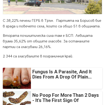
С 38,22% печели ГЕРБ в Трън. Партията на Борисов бие
в града и повечето села, които са общо 51 в общината.
Втората почилитическа сила там е БСП. Левицата
взима 35,62% от общите гласове. За останалите
партии са гласували 26,16%.
2 344 са гласувалите в пограничния край.
Fungus Is A Parasite, And It
Dies From A Drop Of Plain...
No Poop For More Than 2 Days
- It's The First Sign Of