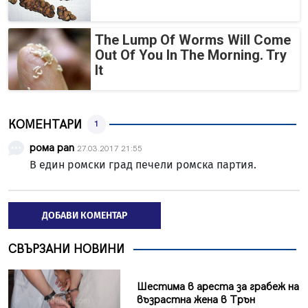
The Lump Of Worms Will Come
Out Of You In The Morning. Try
It
КОМЕНТАРИ
1
рома рап
27.03.2017 21:55
В един ромски град печели ромска партия.
ДОБАВИ КОМЕНТАР
СВЪРЗАНИ НОВИНИ
Шестима в ареста за грабеж на
възрастна жена в Трън