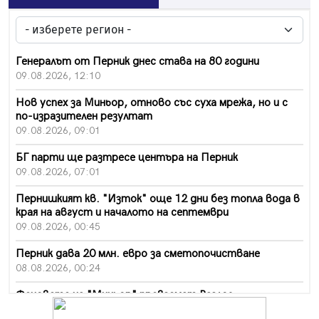
Генералът от Перник днес става на 80 години
09.08.2026, 12:10
Нов успех за Миньор, отново със суха мрежа, но и с
по-изразителен резултат
09.08.2026, 09:01
БГ парти ще разтресе центъра на Перник
09.08.2026, 07:01
Пернишкият кв. "Изток" още 12 дни без топла вода в
края на август и началото на септември
09.08.2026, 00:45
Перник дава 20 млн. евро за сметопочистване
08.08.2026, 00:24
Феновете на "Миньор" превземат Разлог
07.08.2026, 14:52