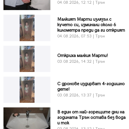
04.08.2026, 12:12 | Трън
Малкият Марти излязъл с
кучето си, изминали около 6
километра преди да ги открият
04.08.2026, 07:53 | Трън
Откриха малкия Марти!
03.08.2026, 14:32 | Трън
С дронове издирват 4-годишно
дете!
03.08.2026, 13:37 | Трън
В един от най-горещите дни на
годината Трън остава без вода
и ток
03.08.2026, 13:12 | Трън