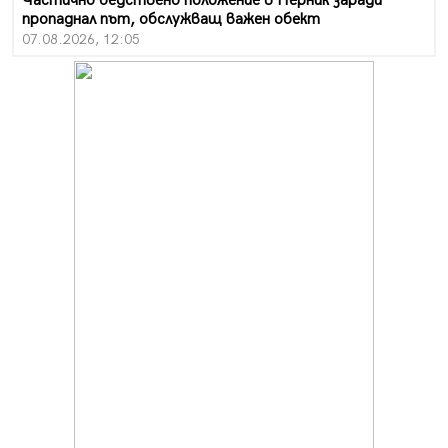
Частично бедствено положение в Перник заради
пропаднал път, обслужващ важен обект
07.08.2026, 12:05
Да отговорим на жегите с филм под звездите днес и
утре
07.08.2026, 10:21
Първите крачки в помощ на пенсионерите в Перник,
вече са факт
07.08.2026, 09:18
Пак ограничават камионите по магистралите в петък
и неделя. Ето обходните маршрути
07.08.2026, 07:55
Ето какво вдъхнови Здравка Евтимова за новата ѝ
книга
07.08.2026, 00:11
Продължава изграждането на нови паркоместа в
Перник
06.08.2026, 11:22