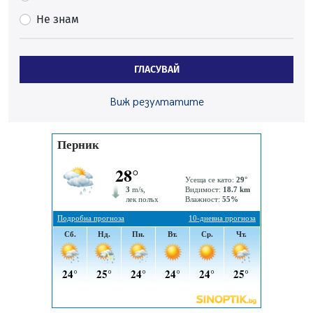
На 95 години почина Лиляна Десова
Не знам
05.08.2026, 15:18
Радев: Работи се активно за запазването на
средствата по Плана за справедлив преход за
ГЛАСУВАЙ
въглищните райони
05.08.2026, 14:57
Виж резултатите
Звезди от световна сцена в Перник ще пеят на
Пернишката крепост
05.08.2026, 14:01
„Топлофикация Перник“ напредва с дигитализацията
на отчетния процес
05.08.2026, 11:48