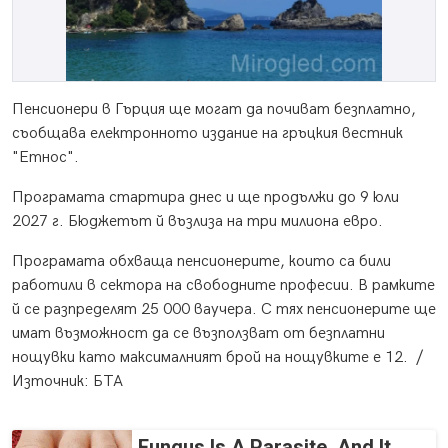
Пенсионери в Гърция ще могат да почиват безплатно,
съобщава електронното издание на гръцкия вестник
"Етнос".
Програмата стартира днес и ще продължи до 9 юли
2027 г. Бюджетът й възлиза на три милиона евро.
Програмата обхваща пенсионерите, които са били
работили в сектора на свободните професии. В рамките
й се разпределят 25 000 ваучера. С тях пенсионерите ще
имат възможност да се възползват от безплатни
нощувки като максималният брой на нощувките е 12. /
Източник: БТА
Fungus Is A Parasite, And It