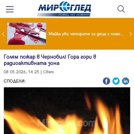
Проф.Кантарджиев: Пазете се от комарите и полово предаваните инфекции
Майка уби четирите си деца с помощта на баба им, след което се самоуби
Голям пожар в Чернобил! Гора гори в
радиоактивната зона
08.05.2026, 14:25 | Свят
СПОДЕЛИ: