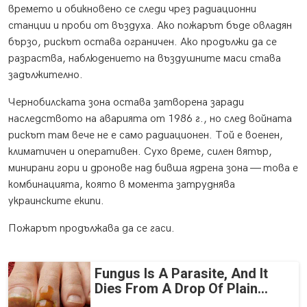
времето и обикновено се следи чрез радиационни
станции и проби от въздуха. Ако пожарът бъде овладян
бързо, рискът остава ограничен. Ако продължи да се
разраства, наблюдението на въздушните маси става
задължително.
Чернобилската зона остава затворена заради
наследството на аварията от 1986 г., но след войната
рискът там вече не е само радиационен. Той е военен,
климатичен и оперативен. Сухо време, силен вятър,
минирани гори и дронове над бивша ядрена зона — това е
комбинацията, която в момента затруднява
украинските екипи.
Пожарът продължава да се гаси.
Fungus Is A Parasite, And It
Dies From A Drop Of Plain...