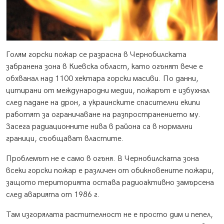
Голям горски пожар се разрасна в Чернобилската
забранена зона в Киевска област, като огънят вече е
обхванал над 1100 хектара горски масиви. По данни,
цитирани от международни медии, пожарът е избухнал
след падане на дрон, а украинските спасителни екипи
работят за ограничаване на разпространението му.
Засега радиационните нива в района са в нормални
граници, съобщават властите.
Проблемът не е само в огъня. В Чернобилската зона
всеки горски пожар е различен от обикновените пожари,
защото територията остава радиоактивно замърсена
след аварията от 1986 г.
Там изгорялата растителност не е просто дим и пепел,