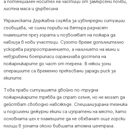
а потенциален носител на частици от замърсени почви,
листна маса и дървесина
Украинската Държавна служба за извънредни ситуации
съобщава, че силни пориви на вятъра разнасят
пламъците през гората и позволяват на пожара да
навлиза в нови участъци. Сухото време допълнително
ускорява разпространението, а наличието на мини и
невзривени боеприпаси ограничава достъпа на
пожарникарите до част от терена. В някои зони
операциите са временно прекъсвани заради риск за
екипите.
Това прави ситуацията двойно по-трудна:
пожарникарите трябва да спрат огъня, но не могат да
действат свободно навсякъде. Специализирана техника
и подсилени дежурни екипи са изпратени на място, като
основната цел е пламъците да не обхванат още горски
площи в зоната около бившата атомна централа.