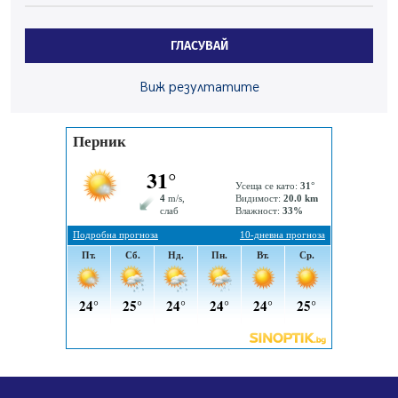
по Плана за справедлив преход за Стара Загора,
Кюстендил и Перник
ГЛАСУВАЙ
05.08.2026, 11:34
Вече няма чакащи с години за присъединяване към
Виж резултатите
мрежата на „ВиК“ в Перник
05.08.2026, 11:22
След сигнали: Санкции за шумни младежи и
предупреждения заради тормоз над жена в Перник
05.08.2026, 10:03
Непълнолетни с електрически тротинетки
санкционирани при нощна проверка в Перник
05.08.2026, 10:00