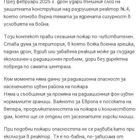
През февруари 2025 г. дрон удари външния слой на
защитната конструкция над разрушения реактор №4,
което отново върна темата за ядрената сигурност в
условията на война.
Този контекст прави сегашния пожар по-чувствителен.
Става дума за територия, в която всяка военна грешка,
паднал дрон, взрив или забавена реакция може да създаде
екологичен и радиационен проблем, дори без директна
повреда по самата централа.
Към момента няма данни за радиационна опасност за
населението извън района на пожара
Няма и съобщения за промяна на радиационния фон извън
нормалните граници. Важното за Европа е посоката на
вятъра, продължителността на пожара и количеството
дим, което ще се отдели от засегнатите горски площи.
При подобни пожари опасността не се развива като при
експлозия в реактор. Тя е по-бавна, по-зависима от