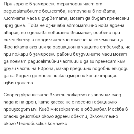
При горене в замърсени територии част от
радиоактивните вещества, натрупани в почвата,
листната маса и дърветата, могат да бъдат пренесени
чрез дима. Това не означава автоматично нова ядрена
авария, но означава повишено внимание, особено при
силен вятър и продължително тлеене на големи площи.
Френската агенция за радиационна защита отбелязва, че
при пожари в замърсени райони въздушните маси могат
да поемат радиоактивни частици и да ги пренесат към
други части на Европа, макар предишни подобни епизоди
да са водили до много ниски измерени концентрации
извън зоната.
Според украинските власти пожарът е започнал след
падане на дрон, като засега не е посочен официално
произходът му. Киев многократно е обвинявал Москва в
опасни действия около ядрени обекти, включително
около Чернобилския комплекс