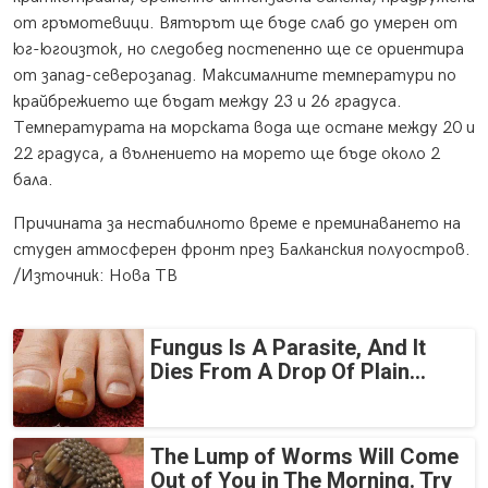
от гръмотевици. Вятърът ще бъде слаб до умерен от
юг-югоизток, но следобед постепенно ще се ориентира
от запад-северозапад. Максималните температури по
крайбрежието ще бъдат между 23 и 26 градуса.
Температурата на морската вода ще остане между 20 и
22 градуса, а вълнението на морето ще бъде около 2
бала.
Причината за нестабилното време е преминаването на
студен атмосферен фронт през Балканския полуостров.
/Източник: Нова ТВ
Fungus Is A Parasite, And It
Dies From A Drop Of Plain...
The Lump of Worms Will Come
Out of You in The Morning. Try