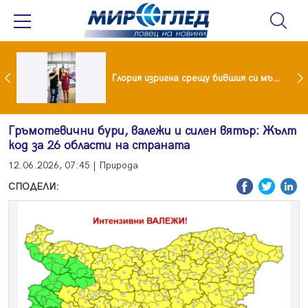
 и майка си построиха къща от 8000 стъклени бутилки
Глория изригна срещу бившия си мъж: Беше със 120-килограмова жена! Искаше бърза печалба...
Гръмотевични бури, валежи и силен вятър: Жълт
код за 26 области на страната
12.06.2026, 07:45 | Природа
СПОДЕЛИ: