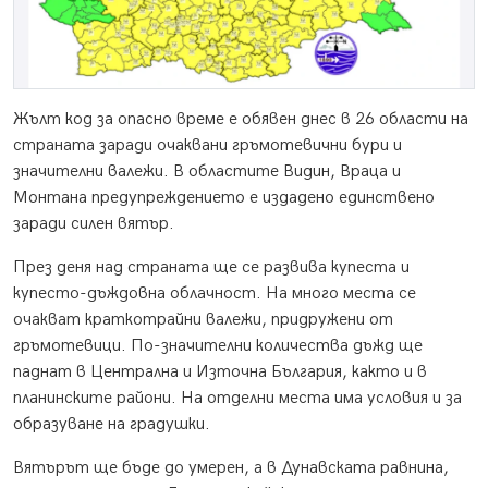
Жълт код за опасно време е обявен днес в 26 области на
страната заради очаквани гръмотевични бури и
значителни валежи. В областите Видин, Враца и
Монтана предупреждението е издадено единствено
заради силен вятър.
През деня над страната ще се развива купеста и
купесто-дъждовна облачност. На много места се
очакват краткотрайни валежи, придружени от
гръмотевици. По-значителни количества дъжд ще
паднат в Централна и Източна България, както и в
планинските райони. На отделни места има условия и за
образуване на градушки.
Вятърът ще бъде до умерен, а в Дунавската равнина,