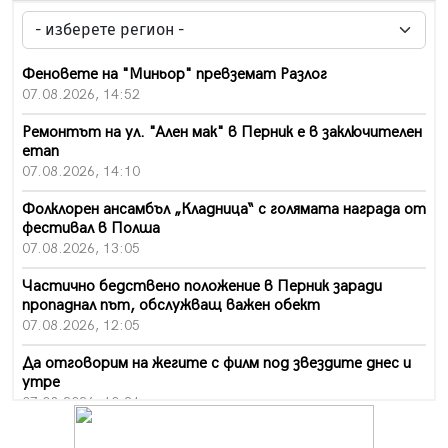
Феновете на "Миньор" превземат Разлог
07.08.2026, 14:52
Ремонтът на ул. "Ален мак" в Перник е в заключителен
етап
07.08.2026, 14:10
Фолклорен ансамбъл „Кладница“ с голямата награда от
фестивал в Полша
07.08.2026, 13:05
Частично бедствено положение в Перник заради
пропаднал път, обслужващ важен обект
07.08.2026, 12:05
Да отговорим на жегите с филм под звездите днес и
утре
07.08.2026, 10:21
Първите крачки в помощ на пенсионерите в Перник,