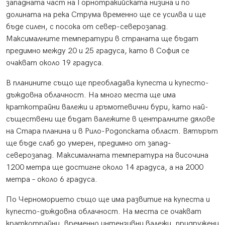
западната част на Горнотракийската низина и по
долината на река Струма временно ще се усилва и ще
бъде силен, с посока от север-северозапад.
Максималните температури в страната ще бъдат
предимно между 20 и 25 градуса, като в София се
очакват около 19 градуса.
В планините също ще преобладава купеста и купесто-
дъждовна облачност. На много места ще има
краткотрайни валежи и гръмотевични бури, като най-
съществени ще бъдат валежите в централните дялове
на Стара планина и в Рило-Родопската област. Вятърът
ще бъде слаб до умерен, предимно от запад-
северозапад. Максималната температура на височина
1200 метра ще достигне около 14 градуса, а на 2000
метра – около 6 градуса.
По Черноморието също ще има развитие на купеста и
купесто-дъждовна облачност. На места се очакват
краткотрайни, временно интензивни валежи, придружени