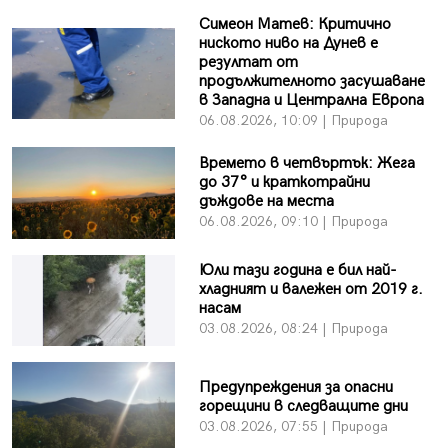
Симеон Матев: Критично
ниското ниво на Дунев е
резултат от
продължителното засушаване
в Западна и Централна Европа
06.08.2026, 10:09 | Природа
Времето в четвъртък: Жега
до 37° и краткотрайни
дъждове на места
06.08.2026, 09:10 | Природа
Юли тази година е бил най-
хладният и валежен от 2019 г.
насам
03.08.2026, 08:24 | Природа
Предупреждения за опасни
горещини в следващите дни
03.08.2026, 07:55 | Природа