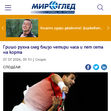
преди бурята! Защо Саня Армутлиева продължава да мълчи за раздялата с Дара?
Коцето удари джакпота! Държавата му плаща 95 000 евро
Гришо рухна след близо четири часа и пет сета
на корта
07.07.2026, 09:51 | Спорт
СПОДЕЛИ: