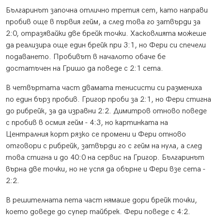
Българинът започна отлично третия сет, като направи
пробив още в първия гейм, а след това го затвърди за
2:0, отразявайки две брейк точки. Хасковлията можеше
да реализира още един брейк при 3:1, но Фери си спечели
подаването. Пробивът в началото обаче бе
достатъчен на Гришо да поведе с 2:1 сета.
В четвъртата част двамата тенисисти си размениха
по един бърз пробив. Григор проби за 2:1, но Фери стигна
до рибрейк, за да изравни 2:2. Димитров отново поведе
с пробив в осмия гейм - 4:3, но картинката на
Централния корт рязко се промени и Фери отново
отговори с рибрейк, затвърди го с гейм на нула, а след
това стигна и до 40:0 на сервис на Григор. Българинът
върна две точки, но не успя да обърне и Фери взе сета -
2:2.
В решителната пета част нямаше дори брейк точки,
което доведе до супер тайбрек. Фери поведе с 4:2.