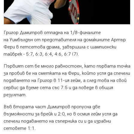
Григор Димитров отпадна на 1/8-финалите
на Уимбълдън от представителя на домакините Артър
Фери в петсетова драма, завършила с шампионски
тайбрек - 5:7, 6:3, 6:4, 4:6, 6:7 (7).
Първият сет бе много равностоен, като първата точка
за пробив бе на сметката на Фери, който успя да спечели
подаването на Григор в 11-ия гейм, а след това на свой
сервис да вземе сета със 7:5 и да поведе в общия
резултат.
Във втората част Димитров пропусна две
възможности за брейк и 2:0, но в осмия гейм успя да
спечели подаването на съперника си и да изравни
сетовете 1:1.