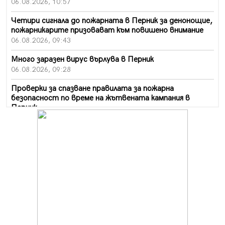
06.08.2026, 10:57
Четири сигнала до пожарната в Перник за денонощие,
пожарникарите призовават към повишено внимание
06.08.2026, 09:43
Много заразен вирус върлува в Перник
06.08.2026, 09:28
Проверки за спазване правилата за пожарна
безопасност по време на жътвената кампания в
Перник
06.08.2026, 07:51
Ето какви забавления ще има през август в Перник
06.08.2026, 00:48
Пернишки експерт за фишинг измамите:
Проверявайте съмнителните линкове в bezopasno.net
05.08.2026, 15:42
На 95 години почина Лиляна Десова
05.08.2026, 15:18