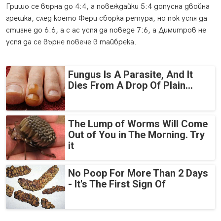
Гришо се върна до 4:4, а повеждайки 5:4 допусна двойна
грешка, след което Фери сбърка ретура, но пък успя да
стигне до 6:6, а с ас успя да поведе 7:6, а Димитров не
успя да се върне повече в тайбрека.
Fungus Is A Parasite, And It
Dies From A Drop Of Plain...
The Lump of Worms Will Come
Out of You in The Morning. Try
it
No Poop For More Than 2 Days
- It's The First Sign Of