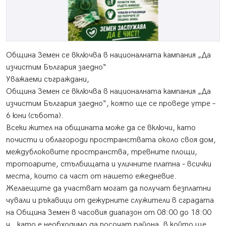
Община Земен се включва в националната кампания „Да
изчистим България заедно“
Уважаеми съграждани,
Община Земен се включва в националната кампания „Да
изчистим България заедно“, която ще се проведе утре –
6 юни (събота).
Всеки жител на общината може да се включи, като
почисти и облагороди пространствата около своя дом,
междублоковите пространства, тревните площи,
тротоарите, стълбищата и уличните платна – всички
места, които са част от нашето ежедневие.
Желаещите да участват могат да получат безплатни
чували и ръкавици от дежурните служители в сградата
на Община Земен в часовия диапазон от 08:00 до 18:00
ч., като е необходимо да посочат района, в който ще