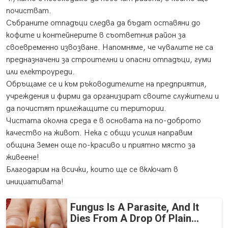
почистват.
Събраните отпадъци следва да бъдат оставяни до
кофите и контейнерите в съответния район за
своевременно извозване. Напомняме, че чувалите не са
предназначени за строителни и опасни отпадъци, гуми
или електроуреди.
Обръщаме се и към ръководителите на предприятия,
учреждения и фирми да организират своите служители и
да почистят прилежащите си територии.
Чистата околна среда е в основата на по-доброто
качество на живот. Нека с общи усилия направим
община Земен още по-красиво и приятно място за
живеене!
Благодарим на всички, които ще се включат в
инициативата!
Fungus Is A Parasite, And It
Dies From A Drop Of Plain...