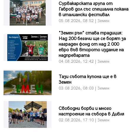
Сурвакарската група от
Габров дол със специална покана
в италиански фестивал
05.08.2026, 08:52 | Земен
"Земен рън" става традиция:
Над 200 бегачи ще се борят за
награден фонд от над 2 000
евро във второто издание на
надпреварата
04.08.2026, 12:42 | Земен
Тази събота купона ще е в
Земен
03.08.2026, 08:03 | Земен
Свободни борби и много
настроение на събора в Дивля
02.08.2026, 17:10 | Земен