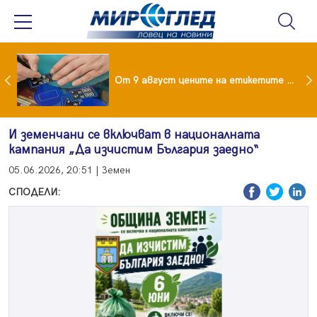
 за изграждане на 13-етажна "мегаджамия" разгневи жителите на Лондон
От 9 август цените на етикетите само в евро
И земенчани се включват в националната
кампания „Да изчистим България заедно“
05.06.2026, 20:51 | Земен
СПОДЕЛИ: