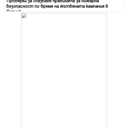
Проверки за спазване правилата за пожарна
безопасност по време на жътвената кампания в
Перник
06.08.2026, 07:51
Ето какви забавления ще има през август в Перник
06.08.2026, 00:48
Пернишки експерт за фишинг измамите:
Проверявайте съмнителните линкове в bezopasno.net
05.08.2026, 15:42
На 95 години почина Лиляна Десова
05.08.2026, 15:18
Радев: Работи се активно за запазването на
средствата по Плана за справедлив преход за
въглищните райони
05.08.2026, 14:57
Звезди от световна сцена в Перник ще пеят на
Пернишката крепост
05.08.2026, 14:01