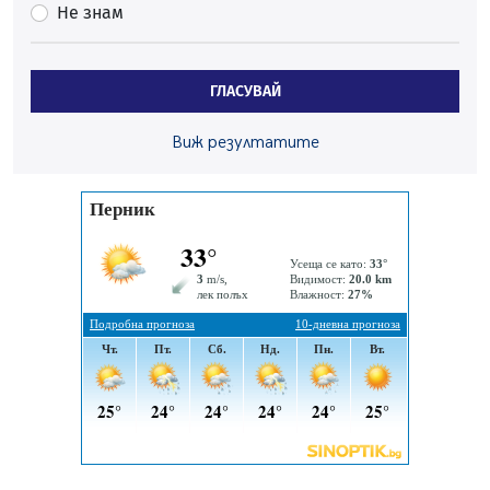
Не знам
05.08.2026, 09:30
Здравният министър Катя Ивкова и депутата от
Перник Мартин Жлябинков обходиха здравни
ГЛАСУВАЙ
заведения в Перник
05.08.2026, 09:06
Виж резултатите
Извънредният и пълномощен посланик на Иран на
посещение в музея в Перник
05.08.2026, 09:02
Млади мъже от Перник в инициатива „Перник
подкрепя своите пенсионери“
05.08.2026, 08:57
5 случая на хепатит от началото на юли до сега в
Перник
05.08.2026, 00:32