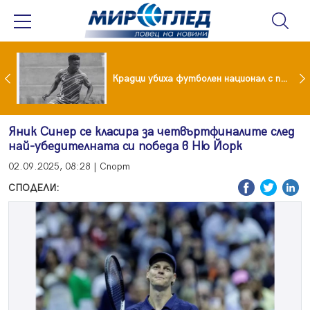
Проф. Кантарджиев каза кои са най-застрашени от западно нилска треска
Крадци убиха футболен национал с павета
Яник Синер се класира за четвъртфиналите след
най-убедителната си победа в Ню Йорк
02.09.2025, 08:28 | Спорт
СПОДЕЛИ: