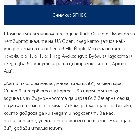
Снимка: БГНЕС
Шампионът от миналата година Яник Синер се класира за
четвъртфиналите на US Open, след като записа най-
убедителната си победа в Ню Йорк. Италианецът се
наложи с 6:1, 6:1, 6:1 над Александър Бублик (Казахстан)
след едва 81 минути игра на централния корт „Артър
Аш“.
„Като цяло съм много, много щастлив“, коментира
Синер в интервюто на корта. „За първи път тази
година имах възможността да играя във вечерна сесия,
разликата е много голяма. Искам да благодаря на всички,
които дойдоха да ни гледат и подкрепят. За нас,
тенисистите, усещането е много специално. Благодаря
ви“, добави италианецът.