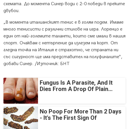
схемата. До момента Синер води с 2-0 победи в преките
двубои.
„В момента италианският тенис е в голям подем. Имаме
много тенисисти с различни стилове на игра. Лоренцо е
един от най-големите таланти, които сме имали в нашия
спорт. Очаквам с нетърпение да излезем на корт. От
гледна точка на Италия е страхотно, че страната ни
със сигурност ще има представител на полуфиналите“,
добави Синер. /Източник: БНТ
Fungus Is A Parasite, And It
Dies From A Drop Of Plain...
No Poop For More Than 2 Days
- It's The First Sign Of