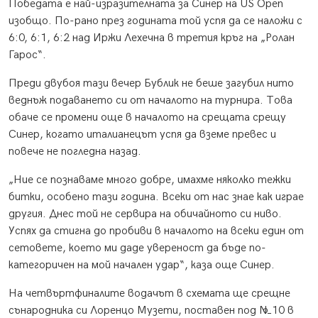
Победата е най-изразителната за Синер на US Open
изобщо. По-рано през годината той успя да се наложи с
6:0, 6:1, 6:2 над Иржи Лехечна в третия кръг на „Ролан
Гарос“.
Преди двубоя тази вечер Бублик не беше загубил нито
веднъж подаването си от началото на турнира. Това
обаче се промени още в началото на срещата срещу
Синер, когато италианецът успя да вземе превес и
повече не погледна назад.
„Ние се познаваме много добре, имахме няколко тежки
битки, особено тази година. Всеки от нас знае как играе
другия. Днес той не сервира на обичайното си ниво.
Успях да стигна до пробиви в началото на всеки един от
сетовете, което ми даде увереност да бъде по-
категоричен на мой начален удар“, каза още Синер.
На четвъртфиналите водачът в схемата ще срещне
сънародника си Лоренцо Музети, поставен под №10 в