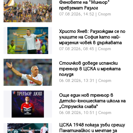
Феновете на "Миньор"
превземат Разлог
07.08.2026, 14:52 | Спорт
Христо Янев: Разхождам се по
улиците на София като най-
мразения човек в държавата
07.08.2026, 08:45 | Спорт
Стоичков доведе испански
треньор в ЦСКА и мрежата
полудя
06.08.2026, 13:31 | Спорт
Още един нов треньор в
Детско-юношеската школа на
„Струмска слава“
06.08.2026, 10:51 | Спорт
ЦСКА 1948 показа зъби срещу
Панатинайкос и мечтае за