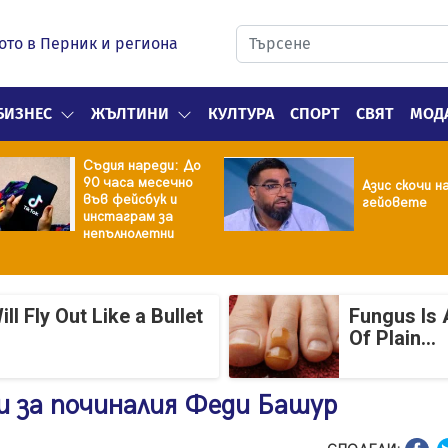
ото в Перник и региона
БИЗНЕС
ЖЪЛТИНИ
КУЛТУРА
СПОРТ
СВЯТ
МОД
Съдия нареди: До
90 часа месечно
Азис скочи н
във фейсбук и
гейовете
инстаграм за
непълнолетни
 Fly Out Like a Bullet
Fungus Is 
Of Plain...
и за починалия Феди Башур