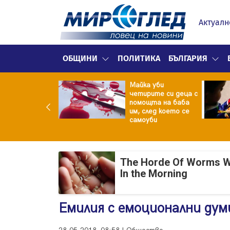
Актуалн
ОБЩИНИ
ПОЛИТИКА
БЪЛГАРИЯ
ф.Кантарджиев:
Майка уби
ете се от
четирите си деца с
арите и полово
помощта на баба
даваните
им, след което се
екции
самоуби
The Horde Of Worms Will
In the Morning
Емилия с емоционални дум