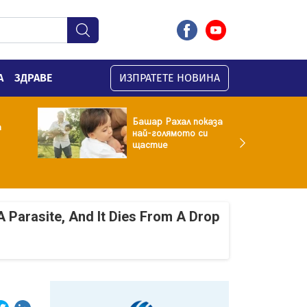
А
ЗДРАВЕ
ИЗПРАТЕТЕ НОВИНА
Башар Рахал показа
а
най-голямото си
щастие
A Parasite, And It Dies From A Drop