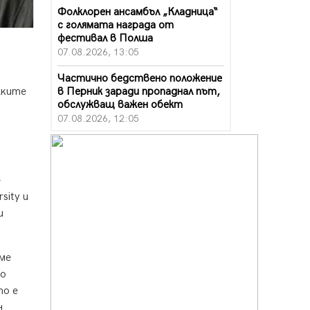
Фолклорен ансамбъл „Кладница“
с голямата награда от
фестивал в Полша
07.08.2026, 13:05
Частично бедствено положение
в Перник заради пропаднал път,
жĸитe
обслужващ важен обект
07.08.2026, 12:05
Да отговорим на жегите с филм
под звездите днес и утре
07.08.2026, 10:21
–
ѕіtу и
Първите крачки в помощ на
пенсионерите в Перник, вече са
и
факт
07.08.2026, 09:18
xмe
Пак ограничават камионите по
тo
магистралите в петък и неделя.
Ето обходните маршрути
тo e
07.08.2026, 07:55
н