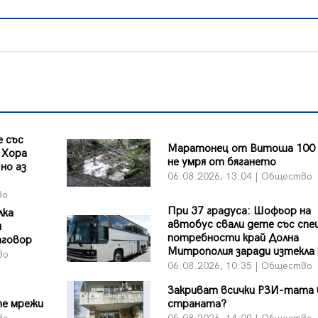
 със
Маратонец от Витоша 100 
 Хора
не умря от бягането
но аз
06.08.2026, 13:04 | Общество
во
При 37 градуса: Шофьор на
лка
автобус свали дете със спе
и
потребности край Долна
тговор
Митрополия заради изтекла
во
06.08.2026, 10:35 | Общество
Закриват всички РЗИ-тата 
те мрежи
страната?