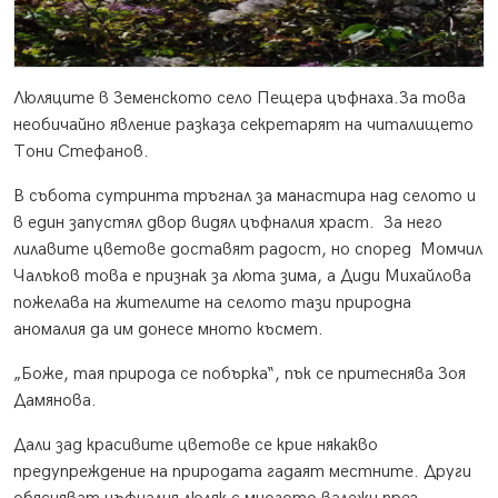
Люляците в Земенското село Пещера цъфнаха.За това
необичайно явление разказа секретарят на читалището
Тони Стефанов.
В събота сутринта тръгнал за манастира над селото и
в един запустял двор видял цъфналия храст. За него
лилавите цветове доставят радост, но според Момчил
Чалъков това е признак за люта зима, а Диди Михайлова
пожелава на жителите на селото тази природна
аномалия да им донесе мното късмет.
„Боже, тая природа се побърка“, пък се притеснява Зоя
Дамянова.
Дали зад красивите цветове се крие някакво
предупреждение на природата гадаят местните. Други