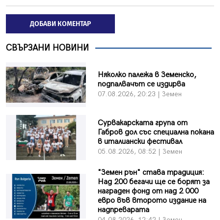
ДОБАВИ КОМЕНТАР
СВЪРЗАНИ НОВИНИ
Няколко палежа в Земенско,
подпалвачът се издирва
07.08.2026, 20:23 | Земен
Сурвакарската група от
Габров дол със специална покана
в италиански фестивал
05.08.2026, 08:52 | Земен
"Земен рън" става традиция:
Над 200 бегачи ще се борят за
награден фонд от над 2 000
евро във второто издание на
надпреварата
04.08.2026, 12:42 | Земен