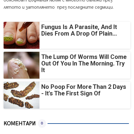
обясняват цъфналия люляк с многото валежи през
лятото и затоплянето през последните седмици.
Fungus Is A Parasite, And It
Dies From A Drop Of Plain...
The Lump Of Worms Will Come
Out Of You In The Morning. Try
It
No Poop For More Than 2 Days
- It's The First Sign Of
КОМЕНТАРИ
0