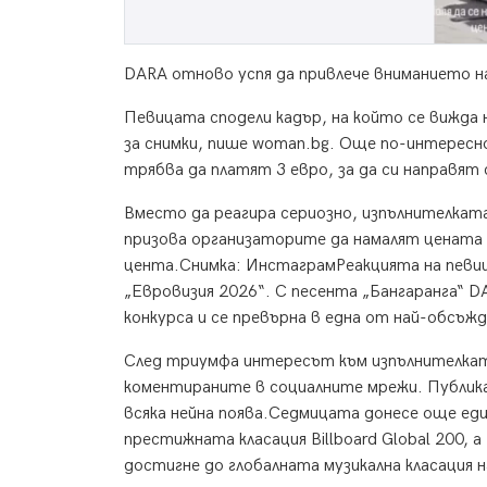
DARA отново успя да привлече вниманието н
Певицата сподели кадър, на който се вижда 
за снимки, пише woman.bg. Още по-интерес
трябва да платят 3 евро, за да си направят 
Вместо да реагира сериозно, изпълнителкат
призова организаторите да намалят цената 
цента.Снимка: ИнстаграмРеакцията на певица
„Евровизия 2026“. С песента „Бангаранга“ 
конкурса и се превърна в една от най-обсъжд
След триумфа интересът към изпълнителката
коментираните в социалните мрежи. Публика
всяка нейна поява.Седмицата донесе още един
престижната класация Billboard Global 200, а
достигне до глобалната музикална класация на