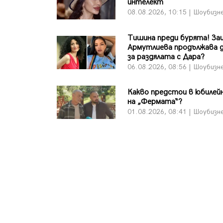
интелект
08.08.2026, 10:15 | Шоубизн
Тишина преди бурята! За
Армутлиева продължава д
за раздялата с Дара?
06.08.2026, 08:56 | Шоубизн
Какво предстои в юбилейн
на „Фермата“?
01.08.2026, 08:41 | Шоубизн