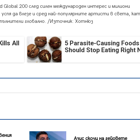
d Global 200 след силен международен интерес и милиони
спя да влезе и сред най-популярните артисти в света, кат
пълнители глобално. /Източник: Хотнюз
lls All
5 Parasite-Causing Foods
Should Stop Eating Right
вения
Азис скочи на гейовете