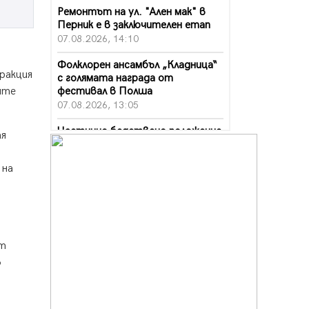
Ремонтът на ул. "Ален мак" в
Перник е в заключителен етап
07.08.2026, 14:10
Фолклорен ансамбъл „Кладница“
ракция
с голямата награда от
фестивал в Полша
ите
07.08.2026, 13:05
Частично бедствено положение
тя
в Перник заради пропаднал път,
обслужващ важен обект
 на
07.08.2026, 12:05
Да отговорим на жегите с филм
под звездите днес и утре
07.08.2026, 10:21
ят
Първите крачки в помощ на
в
пенсионерите в Перник, вече са
факт
07.08.2026, 09:18