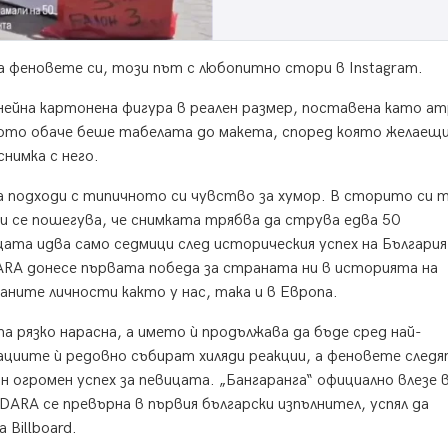
а феновете си, този път с любопитно стори в Instagram.
нейна картонена фигура в реален размер, поставена като ат
ното обаче беше табелата до макета, според която желаещ
снимка с него.
а подходи с типичното си чувство за хумор. В сторито си 
и се пошегува, че снимката трябва да струва едва 50
та идва само седмици след историческия успех на България
DARA донесе първата победа за страната ни в историята на
аните личности както у нас, така и в Европа.
 рязко нарасна, а името ѝ продължава да бъде сред най-
циите ѝ редовно събират хиляди реакции, а феновете след
 огромен успех за певицата. „Бангаранга“ официално влезе 
 DARA се превърна в първия български изпълнител, успял да
 Billboard.