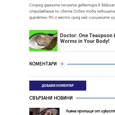
Според данните песента дебютира в Billboar
стриймвания по света.Освен това певицата у
директно 90-о място сред най-слушаните из
Doctor: One Teaspoon Ki
Worms in Your Body!
КОМЕНТАРИ
0
ДОБАВИ КОМЕНТАР
СВЪРЗАНИ НОВИНИ
Лияна пропищя от изкуст