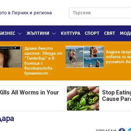
ото в Перник и региона
БИЗНЕС
ЖЪЛТИНИ
КУЛТУРА
СПОРТ
СВЯТ
МОД
Драма вместо
Андреа призн
щастие: Звезда от
новата си лю
"Татковци" е в
руснакът Иг
болница с
високорискова
бременност
ills All Worms in Your
Stop Eatin
Cause Par
Дара