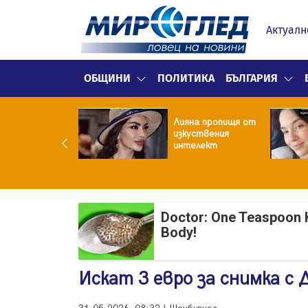
Актуалн
ОБЩИНИ
ПОЛИТИКА
БЪЛГАРИЯ
улярен риалити
Лияна пропищя от
ой заряза жена
изкуствения
заради друга
интелект
Doctor: One Teaspoon K
Body!
Искат 3 евро за снимка с 