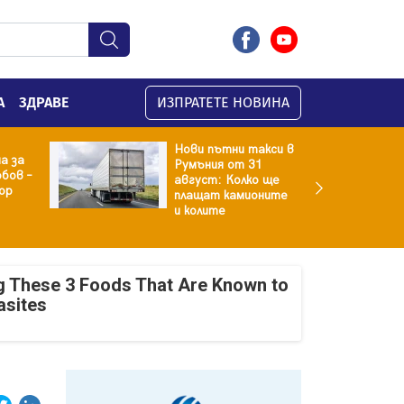
А
ЗДРАВЕ
ИЗПРАТЕТЕ НОВИНА
Нови пътни такси в
а за
Румъния от 31
бов –
август: Колко ще
ор
плащат камионите
и колите
g These 3 Foods That Are Known to
asites