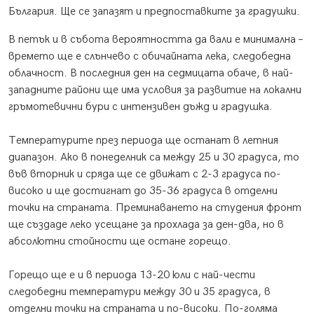
България. Ще се запазят и предпоставките за градушки.
В петък и в събота вероятността да вали е минимална –
времето ще е слънчево с обичайната лека, следобедна
облачност. В последния ден на седмицата обаче, в най-
западните райони ще има условия за развитие на локални
гръмотевични бури с интензивен дъжд и градушка.
Температурите през периода ще останат в летния
диапазон. Ако в понеделник са между 25 и 30 градуса, то
във вторник и сряда ще се движат с 2-3 градуса по-
високо и ще достигнат до 35-36 градуса в отделни
точки на страната. Преминаването на студения фронт
ще създаде леко усещане за прохлада за ден-два, но в
абсолютни стойности ще остане горещо.
Горещо ще е и в периода 13-20 юли с най-чести
следобедни температури между 30 и 35 градуса, в
отделни точки на страната и по-високи. По-голяма