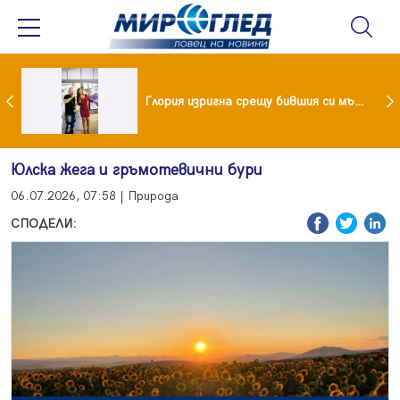
 и майка си построиха къща от 8000 стъклени бутилки
Глория изригна срещу бившия си мъж: Беше със 120-килограмова жена! Искаше бърза печалба...
Юлска жега и гръмотевични бури
06.07.2026, 07:58 | Природа
СПОДЕЛИ: