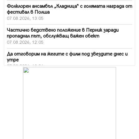
Фолклорен ансамбъл „Кладница“ с голямата награда от
фестивал в Полша
07.08.2026, 13:05
Частично бедствено положение в Перник заради
пропаднал път, обслужващ важен обект
07.08.2026, 12:05
Да отговорим на жегите с филм под звездите днес и
утре
07.08.2026, 10:21
Първите крачки в помощ на пенсионерите в Перник,
вече са факт
07.08.2026, 09:18
Пак ограничават камионите по магистралите в петък
и неделя. Ето обходните маршрути
07.08.2026, 07:55
Ето какво вдъхнови Здравка Евтимова за новата ѝ
книга
07.08.2026, 00:11