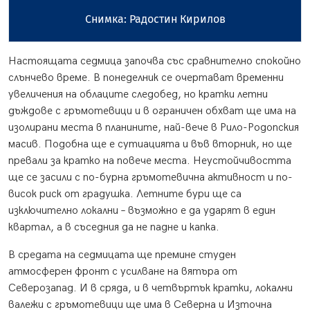
Снимка: Радостин Кирилов
Настоящата седмица започва със сравнително спокойно
слънчево време. В понеделник се очертават временни
увеличения на облаците следобед, но кратки летни
дъждове с гръмотевици и в ограничен обхват ще има на
изолирани места в планините, най-вече в Рило-Родопския
масив. Подобна ще е сутиацията и във вторник, но ще
превали за кратко на повече места. Неустойчивостта
ще се засили с по-бурна гръмотевична активност и по-
висок риск от градушка. Летните бури ще са
изключително локални – възможно е да ударят в един
квартал, а в съседния да не падне и капка.
В средата на седмицата ще премине студен
атмосферен фронт с усилване на вятъра от
Северозапад. И в сряда, и в четвъртък кратки, локални
валежи с гръмотевици ще има в Северна и Източна